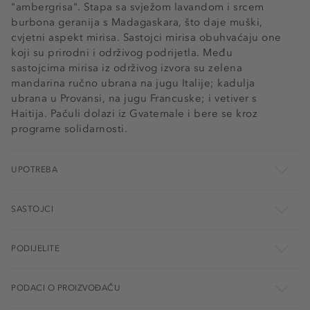
"ambergrisa". Stapa sa svježom lavandom i srcem
burbona geranija s Madagaskara, što daje muški,
cvjetni aspekt mirisa. Sastojci mirisa obuhvaćaju one
koji su prirodni i održivog podrijetla. Među
sastojcima mirisa iz održivog izvora su zelena
mandarina ručno ubrana na jugu Italije; kadulja
ubrana u Provansi, na jugu Francuske; i vetiver s
Haitija. Pačuli dolazi iz Gvatemale i bere se kroz
programe solidarnosti.
UPOTREBA
SASTOJCI
PODIJELITE
PODACI O PROIZVOĐAČU