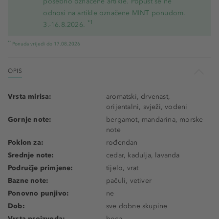
posebno označene artikle. Popust se ne
odnosi na artikle označene MINT ponudom.
*1
3.-16.8.2026.
*1
Ponuda vrijedi do 17.08.2026
OPIS
Vrsta mirisa:
aromatski, drvenast,
orijentalni, svježi, vodeni
Gornje note:
bergamot, mandarina, morske
note
Poklon za:
rođendan
Srednje note:
cedar, kadulja, lavanda
Područje primjene:
tijelo, vrat
Bazne note:
pačuli, vetiver
Ponovno punjivo:
ne
Dob:
sve dobne skupine
Vrsta proizvoda:
boca