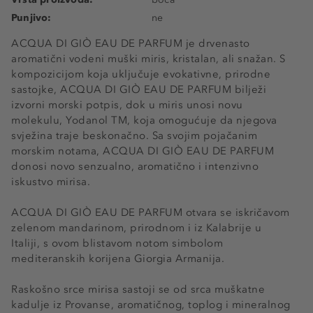
Punjivo:
ne
ACQUA DI GIÒ EAU DE PARFUM je drvenasto
aromatični vodeni muški miris, kristalan, ali snažan. S
kompozicijom koja uključuje evokativne, prirodne
sastojke, ACQUA DI GIÒ EAU DE PARFUM bilježi
izvorni morski potpis, dok u miris unosi novu
molekulu, Yodanol TM, koja omogućuje da njegova
svježina traje beskonačno. Sa svojim pojačanim
morskim notama, ACQUA DI GIÒ EAU DE PARFUM
donosi novo senzualno, aromatično i intenzivno
iskustvo mirisa.
ACQUA DI GIÒ EAU DE PARFUM otvara se iskričavom
zelenom mandarinom, prirodnom i iz Kalabrije u
Italiji, s ovom blistavom notom simbolom
mediteranskih korijena Giorgia Armanija.
Raskošno srce mirisa sastoji se od srca muškatne
kadulje iz Provanse, aromatičnog, toplog i mineralnog