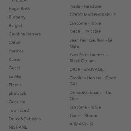
TYPEBEA
Prada - Paradoxe
Hugo Boss
COCO MADEMOISELLE
Burberry
Lancôme - Idôle
Bvlgari
DIOR - J’ADORE
Carolina Herrera
Jean Paul Gaultier - Le
Chloé
Male
Hermes
Yves Saint Laurent -
Kenzo
Black Opium
Gucci
DIOR - SAUVAGE
La Mer
Carolina Herrera - Good
Girl
Elemis
Dolce&Gabbana - The
Elie Saab
One
Guerlain
Lancôme - Idôle
Too Faced
Gucci - Bloom
Dolce&Gabbana
ARMANI - Sì
NISHANE