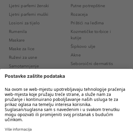
Ljetni parfemi ženski
Putne potrepštine
Ljetni parfemi muški
Rozaceja
Losioni za tijelo
Prištići na leđima
Rumenila
Kozmetičke torbice i
kutije
Maskare
Šipkovo ulje
Maske za lice
Akne
Ruževi za usne
Seboroični dermatitis
Samotamnjenje
Pigmentne mrlje
Puderi
Vrećice ispod očiju
Proizvodi za njegu lica
Novo
Proizvodi za obrve
Koji mi parfem
Sunce i zaštita
odgovara?
Serumi za lice
Kako našminkati oči da
Proizvodi za čišćenje lica
izgledaju veće
Bronzeri
Šminkanje spuštenih