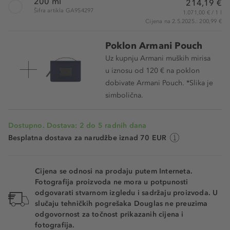
200 ml
214,19 €
Šifra artikla GA954297
1.071,00 € / 1 l
Cijena na 2.5.2025.: 200,99 €
Poklon Armani Pouch
Uz kupnju Armani muških mirisa
u iznosu od 120 € na poklon
dobivate Armani Pouch. *Slika je
simbolična.
Dostupno. Dostava: 2 do 5 radnih dana
Besplatna dostava za narudžbe iznad 70 EUR
Cijena se odnosi na prodaju putem Interneta.
Fotografija proizvoda ne mora u potpunosti
odgovarati stvarnom izgledu i sadržaju proizvoda. U
slučaju tehničkih pogrešaka Douglas ne preuzima
odgovornost za točnost prikazanih cijena i
fotografija.