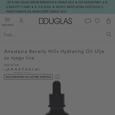
-20 % NA VELIKI IZBOR BRENDOVA IZNAD 30 € ★ DO DODATNIH -6 %
S BEAUTY CARD ★ 8.-9.8.2026. ★ NOVO: BESPLATNA DOSTAVA U
PAKETOMATE ZA NARUDŽBE IZNAD 30 €
IZBORNIK
Anastasia Beverly Hills
Hydrating Oil Ulje
za njegu lica
Ulja za lice
DO DODATNIH 6% UZ DBC KARTICU