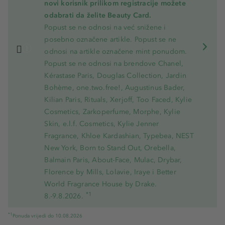
novi korisnik prilikom registracije možete
odabrati da želite Beauty Card.
Popust se ne odnosi na već snižene i
posebno označene artikle. Popust se ne
odnosi na artikle označene mint ponudom.
Popust se ne odnosi na brendove Chanel,
Kérastase Paris, Douglas Collection, Jardin
Bohème, one.two.free!, Augustinus Bader,
Kilian Paris, Rituals, Xerjoff, Too Faced, Kylie
Cosmetics, Zarkoperfume, Morphe, Kylie
Skin, e.l.f. Cosmetics, Kylie Jenner
Fragrance, Khloe Kardashian, Typebea, NEST
New York, Born to Stand Out, Orebella,
Balmain Paris, About-Face, Mulac, Drybar,
Florence by Mills, Lolavie, Iraye i Better
World Fragrance House by Drake.
*1
8.-9.8.2026.
*1
Ponuda vrijedi do 10.08.2026