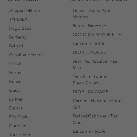
Alfaparf Milano
Gucci - Guilty Pour
Homme
TYPEBEA
Prada - Paradoxe
Hugo Boss
COCO MADEMOISELLE
Burberry
Lancôme - Idôle
Bvlgari
DIOR - J’ADORE
Carolina Herrera
Jean Paul Gaultier - Le
Chloé
Male
Hermes
Yves Saint Laurent -
Kenzo
Black Opium
Gucci
DIOR - SAUVAGE
La Mer
Carolina Herrera - Good
Girl
Elemis
Dolce&Gabbana - The
Elie Saab
One
Guerlain
Lancôme - Idôle
Too Faced