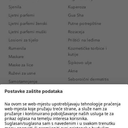
Sjenila
Kuperoza
Ljetni parfemi
Gua Sha
Ljetni parfemi ženski
Putne potrepštine
Ljetni parfemi muški
Rozaceja
Losioni za tijelo
Prištići na leđima
Rumenila
Kozmetičke torbice i
kutije
Maskare
Šipkovo ulje
Maske za lice
Akne
Ruževi za usne
Seboroični dermatitis
Samotamnjenje
Pigmentne mrlje
Puderi
Vrećice ispod očiju
Proizvodi za njegu lica
Novo
Proizvodi za obrve
Koji mi parfem
Sunce i zaštita
odgovara?
Serumi za lice
Kako našminkati oči da