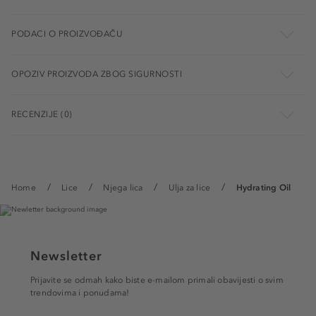
PODACI O PROIZVOĐAČU
OPOZIV PROIZVODA ZBOG SIGURNOSTI
RECENZIJE (0)
Home
Lice
Njega lica
Ulja za lice
Hydrating Oil
Newsletter
Prijavite se odmah kako biste e-mailom primali obavijesti o svim
trendovima i ponudama!