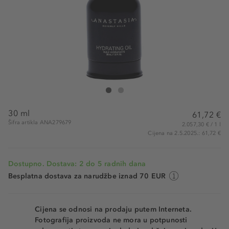
Anastasia Beverly Hills Hydrating Oil
Hydrating Oil
30 ml
61,72 €
Šifra artikla ANA279679
2.057,30 € / 1 l
Cijena na 2.5.2025.: 61,72 €
Dostupno. Dostava: 2 do 5 radnih dana
Besplatna dostava za narudžbe iznad 70 EUR
Cijena se odnosi na prodaju putem Interneta.
Fotografija proizvoda ne mora u potpunosti