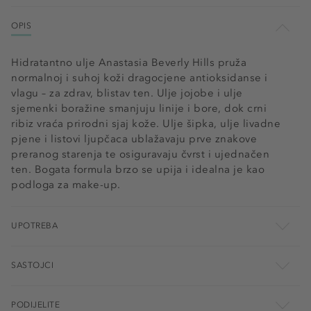
OPIS
Hidratantno ulje Anastasia Beverly Hills pruža
normalnoj i suhoj koži dragocjene antioksidanse i
vlagu – za zdrav, blistav ten. Ulje jojobe i ulje
sjemenki boražine smanjuju linije i bore, dok crni
ribiz vraća prirodni sjaj kože. Ulje šipka, ulje livadne
pjene i listovi ljupčaca ublažavaju prve znakove
preranog starenja te osiguravaju čvrst i ujednačen
ten. Bogata formula brzo se upija i idealna je kao
podloga za make-up.
UPOTREBA
SASTOJCI
PODIJELITE