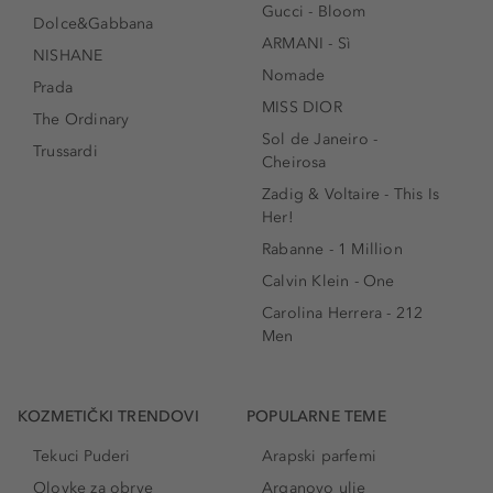
Gucci - Bloom
Dolce&Gabbana
ARMANI - Sì
NISHANE
Nomade
Prada
MISS DIOR
The Ordinary
Sol de Janeiro -
Trussardi
Cheirosa
Zadig & Voltaire - This Is
Her!
Rabanne - 1 Million
Calvin Klein - One
Carolina Herrera - 212
Men
KOZMETIČKI TRENDOVI
POPULARNE TEME
Tekuci Puderi
Arapski parfemi
Olovke za obrve
Arganovo ulje