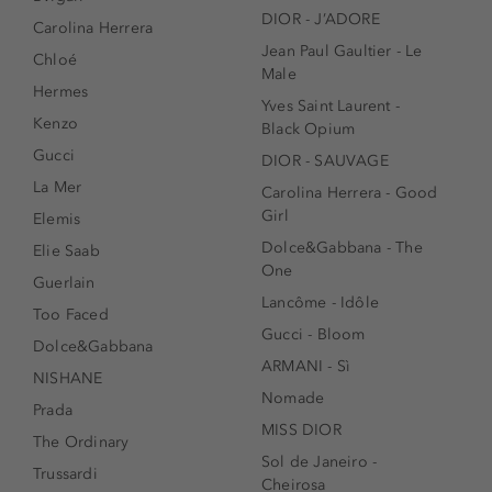
DIOR - J’ADORE
Carolina Herrera
Jean Paul Gaultier - Le
Chloé
Male
Hermes
Yves Saint Laurent -
Kenzo
Black Opium
Gucci
DIOR - SAUVAGE
La Mer
Carolina Herrera - Good
Girl
Elemis
Dolce&Gabbana - The
Elie Saab
One
Guerlain
Lancôme - Idôle
Too Faced
Gucci - Bloom
Dolce&Gabbana
ARMANI - Sì
NISHANE
Nomade
Prada
MISS DIOR
The Ordinary
Sol de Janeiro -
Trussardi
Cheirosa