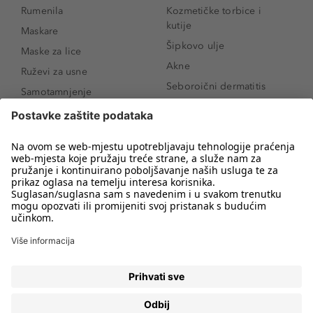
Rumenila
Kozmetičke torbice i
kutije
Maskare
Šipkovo ulje
Maske za lice
Akne
Ruževi za usne
Seboroični dermatitis
Samotamnjenje
Pigmentne mrlje
Puderi
Vrećice ispod očiju
Proizvodi za njegu lica
Novo
Proizvodi za obrve
Koji mi parfem
Sunce i zaštita
odgovara?
Serumi za lice
Kako našminkati oči da
Proizvodi za čišćenje lica
izgledaju veće
Bronzeri
Šminkanje spuštenih
kapaka
Anti-age serumi za lice
Kako ukloniti mitesere
Dermaplaning
Hijaluronska krema