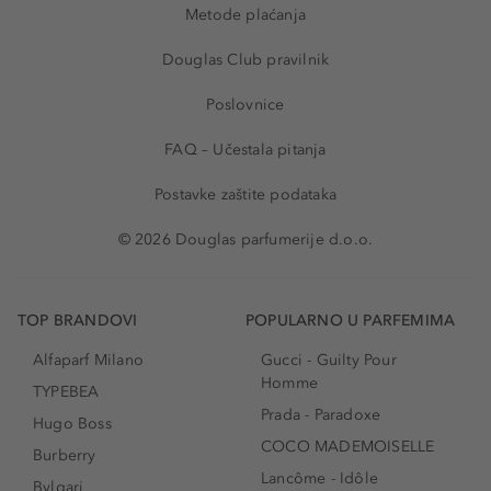
Metode plaćanja
Douglas Club pravilnik
Poslovnice
FAQ – Učestala pitanja
Postavke zaštite podataka
© 2026 Douglas parfumerije d.o.o.
TOP BRANDOVI
POPULARNO U PARFEMIMA
Alfaparf Milano
Gucci - Guilty Pour
Homme
TYPEBEA
Prada - Paradoxe
Hugo Boss
COCO MADEMOISELLE
Burberry
Lancôme - Idôle
Bvlgari