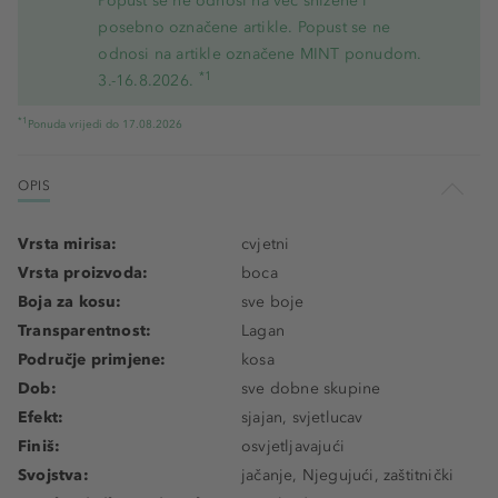
Popust se ne odnosi na već snižene i
posebno označene artikle. Popust se ne
odnosi na artikle označene MINT ponudom.
*1
3.-16.8.2026.
*1
Ponuda vrijedi do 17.08.2026
OPIS
Vrsta mirisa:
cvjetni
Vrsta proizvoda:
boca
Boja za kosu:
sve boje
Transparentnost:
Lagan
Područje primjene:
kosa
Dob:
sve dobne skupine
Efekt:
sjajan, svjetlucav
Finiš:
osvjetljavajući
Svojstva:
jačanje, Njegujući, zaštitnički