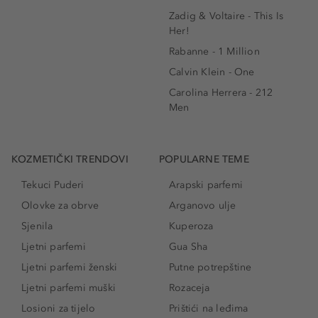
Zadig & Voltaire - This Is
Her!
Rabanne - 1 Million
Calvin Klein - One
Carolina Herrera - 212
Men
KOZMETIČKI TRENDOVI
POPULARNE TEME
Tekuci Puderi
Arapski parfemi
Olovke za obrve
Arganovo ulje
Sjenila
Kuperoza
Ljetni parfemi
Gua Sha
Ljetni parfemi ženski
Putne potrepštine
Ljetni parfemi muški
Rozaceja
Losioni za tijelo
Prištići na leđima