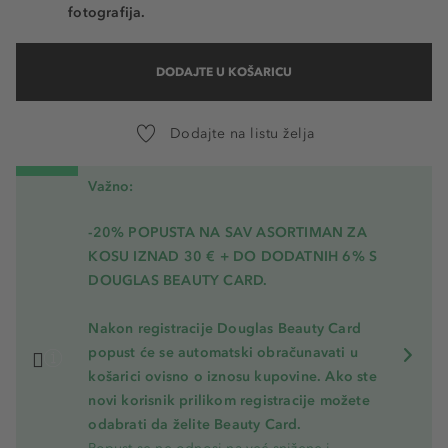
fotografija.
DODAJTE U KOŠARICU
Dodajte na listu želja
Važno:
-20% POPUSTA NA SAV ASORTIMAN ZA
KOSU
IZNAD 30 € + DO DODATNIH 6% S
DOUGLAS BEAUTY CARD.
Nakon registracije Douglas Beauty Card
popust će se automatski obračunavati u
košarici ovisno o iznosu kupovine. Ako ste
novi korisnik prilikom registracije možete
odabrati da želite Beauty Card.