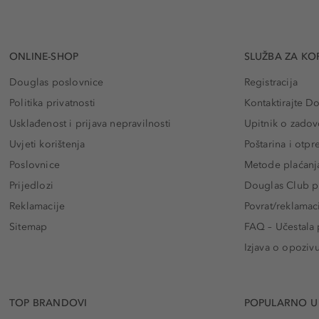
ONLINE-SHOP
SLUŽBA ZA KO
Douglas poslovnice
Registracija
Politika privatnosti
Kontaktirajte D
Usklađenost i prijava nepravilnosti
Upitnik o zadov
Uvjeti korištenja
Poštarina i otp
Poslovnice
Metode plaćanj
Prijedlozi
Douglas Club pr
Reklamacije
Povrat/reklamac
Sitemap
FAQ – Učestala 
Izjava o opoziv
TOP BRANDOVI
POPULARNO U