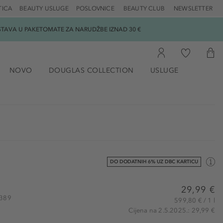
TICA
BEAUTY USLUGE
POSLOVNICE
BEAUTY CLUB
NEWSLETTER
DOSTAVA U PAKETOMATE ZA NARUDŽBE IZNAD 30 €
NOVO
DOUGLAS COLLECTION
USLUGE
DO DODATNIH 6% UZ DBC KARTICU
29,99 €
5389
599,80 € / 1 l
Cijena na 2.5.2025.: 29,99 €