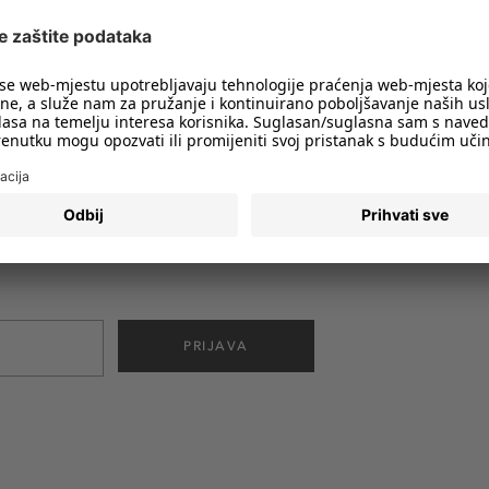
imali obavijesti o svim trendovima i
PRIJAVA