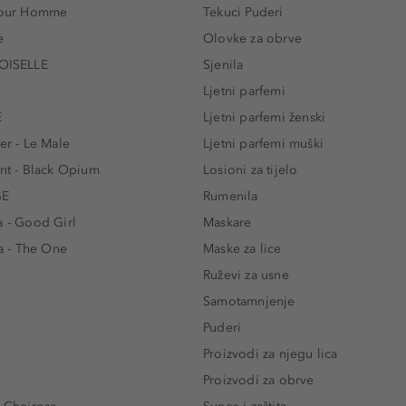
 Pour Homme
Tekuci Puderi
e
Olovke za obrve
ISELLE
Sjenila
e
Ljetni parfemi
E
Ljetni parfemi ženski
er - Le Male
Ljetni parfemi muški
ent - Black Opium
Losioni za tijelo
GE
Rumenila
a - Good Girl
Maskare
 - The One
Maske za lice
e
Ruževi za usne
Samotamnjenje
Puderi
Proizvodi za njegu lica
Proizvodi za obrve