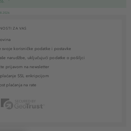
26.
08.2026
NOSTI ZA VAS
povina
 svoje korisničke podatke i postavke
aše narudžbe, uključujući podatke o pošiljci
jte prijavom na newsletter
plaćanje SSL enkripcijom
t plaćanja na rate