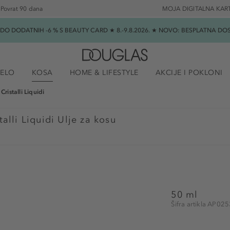
Povrat 90 dana
MOJA DIGITALNA KAR
★ DO DODATNIH -6 % S BEAUTY CARD ★ 8.-9.8.2026. ★ NOVO: BESPLATNA 
JELO
KOSA
HOME & LIFESTYLE
AKCIJE I POKLONI
ristalli Liquidi
alli Liquidi Ulje za kosu
50 ml
Šifra artikla AP02