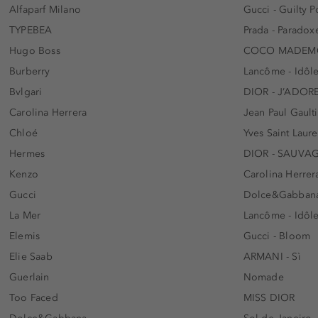
Alfaparf Milano
Gucci - Guilty
TYPEBEA
Prada - Paradox
Hugo Boss
COCO MADEMO
Burberry
Lancôme - Idôl
Bvlgari
DIOR - J’ADOR
Carolina Herrera
Jean Paul Gaulti
Chloé
Yves Saint Laur
Hermes
DIOR - SAUVA
Kenzo
Carolina Herrer
Gucci
Dolce&Gabbana
La Mer
Lancôme - Idôl
Elemis
Gucci - Bloom
Elie Saab
ARMANI - Sì
Guerlain
Nomade
Too Faced
MISS DIOR