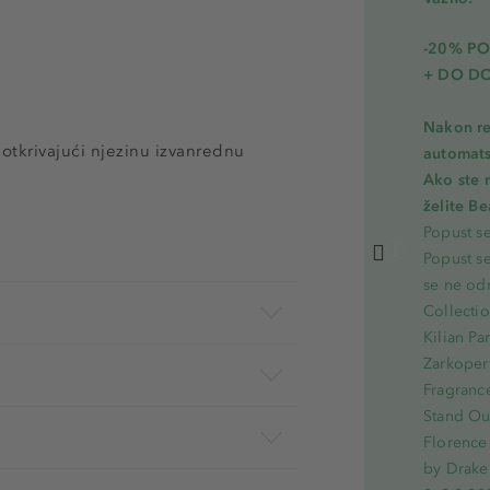
-20% PO
+ DO D
Nakon re
, otkrivajući njezinu izvanrednu
automats
Ako ste 
želite B
Popust s
Popust s
se ne od
Collecti
Kilian Pa
Zarkoperf
Fragranc
Stand Out
Florence 
by Drake