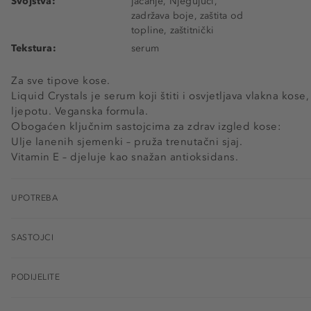
Svojstva:
jačanje, Njegujući,
zadržava boje, zaštita od
topline, zaštitnički
Tekstura:
serum
Za sve tipove kose.
Liquid Crystals je serum koji štiti i osvjetljava vlakna kose
ljepotu. Veganska formula.
Obogaćen ključnim sastojcima za zdrav izgled kose:
Ulje lanenih sjemenki – pruža trenutačni sjaj.
Vitamin E – djeluje kao snažan antioksidans.
UPOTREBA
SASTOJCI
PODIJELITE