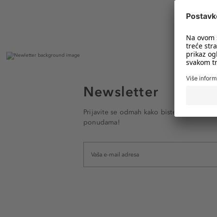
Newsletter
Prijavite se odmah kako biste e-mailom pr
ponudama!