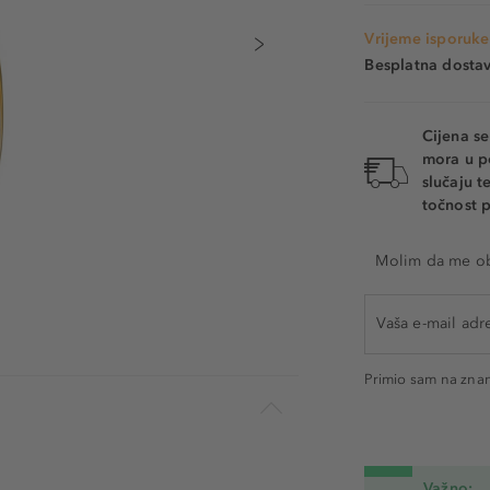
Vrijeme isporuke
Besplatna dosta
Cijena s
mora u p
slučaju 
točnost p
Molim da me oba
Primio sam na zna
Važno: