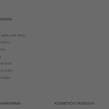
RISNIKE
ouglas web shop
oljstvu
rema
a
avilnik
ija robe
pitanja
u
 PARFEMIMA
KOZMETIČKI TRENDOVI