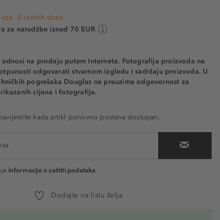
 cca. 5 radnih dana
va za narudžbe iznad 70 EUR
e odnosi na prodaju putem Interneta. Fotografija proizvoda ne
otpunosti odgovarati stvarnom izgledu i sadržaju proizvoda. U
tehničkih pogrešaka Douglas ne preuzima odgovornost za
rikazanih cijena i fotografija.
vijestite kada artikl ponovno postane dostupan.
nje
informacije o zaštiti podataka
Dodajte na listu želja