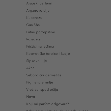
Arapski parfemi
Arganovo ulje
Kuperoza
Gua Sha
Putne potrepštine
Rozaceja
Prištići na leđima
Kozmetičke torbice i kutije
Šipkovo ulje
Akne
Seboroični dermatitis
Pigmentne mrlje
Vrećice ispod očiju
Novo
Koji mi parfem odgovara?