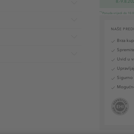
8.-9.8.20
*1
Ponuda vrijedi do 10.
NAŠE PRED
Brza ku
Spremite
Uvid u v
Upravlja
Sigurno 
Mogućnos