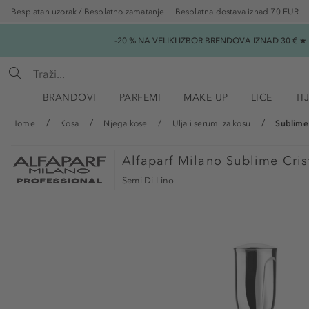
Besplatan uzorak / Besplatno zamatanje
Besplatna dostava iznad 70 EUR
-20 % NA VELIKI IZBOR BRENDOVA IZNAD 30 € 
BRANDOVI
PARFEMI
MAKE UP
LICE
TI
Home
Kosa
Njega kose
Ulja i serumi za kosu
Sublime C
Alfaparf Milano
Sublime Crist
Semi Di Lino