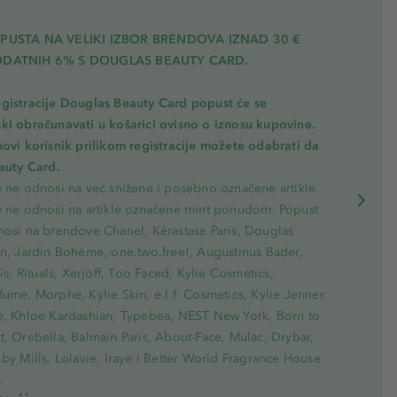
PUSTA NA VELIKI IZBOR BRENDOVA IZNAD 30 €
ODATNIH 6% S DOUGLAS BEAUTY CARD.
gistracije Douglas Beauty Card popust će se
ki obračunavati u košarici ovisno o iznosu kupovine.
novi korisnik prilikom registracije možete odabrati da
eauty Card.
e ne odnosi na već snižene i posebno označene artikle.
e ne odnosi na artikle označene mint ponudom. Popust
nosi na brendove Chanel, Kérastase Paris, Douglas
on, Jardin Bohème, one.two.free!, Augustinus Bader,
ris, Rituals, Xerjoff, Too Faced, Kylie Cosmetics,
ume, Morphe, Kylie Skin, e.l.f. Cosmetics, Kylie Jenner
e, Khloe Kardashian, Typebea, NEST New York, Born to
, Orebella, Balmain Paris, About-Face, Mulac, Drybar,
by Mills, Lolavie, Iraye i Better World Fragrance House
.
*1