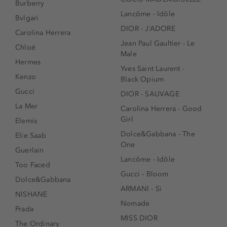
Burberry
Lancôme - Idôle
Bvlgari
DIOR - J’ADORE
Carolina Herrera
Jean Paul Gaultier - Le
Chloé
Male
Hermes
Yves Saint Laurent -
Kenzo
Black Opium
Gucci
DIOR - SAUVAGE
La Mer
Carolina Herrera - Good
Girl
Elemis
Dolce&Gabbana - The
Elie Saab
One
Guerlain
Lancôme - Idôle
Too Faced
Gucci - Bloom
Dolce&Gabbana
ARMANI - Sì
NISHANE
Nomade
Prada
MISS DIOR
The Ordinary