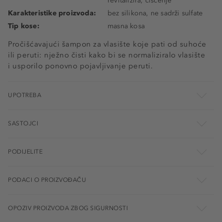
revitalizira, čišćenje
Karakteristike proizvoda:
bez silikona, ne sadrži sulfate
Tip kose:
masna kosa
Pročišćavajući šampon za vlasište koje pati od suhoće
ili peruti: nježno čisti kako bi se normaliziralo vlasište
i usporilo ponovno pojavljivanje peruti.
UPOTREBA
SASTOJCI
PODIJELITE
PODACI O PROIZVOĐAČU
OPOZIV PROIZVODA ZBOG SIGURNOSTI