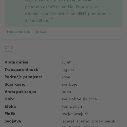
Popust se ne odnosi na već snižene i
posebno označene artikle. Popust se ne
odnosi na artikle označene MINT ponudom.
*1
3.-16.8.2026.
*1
Ponuda vrijedi do 17.08.2026
OPIS
Vrsta mirisa:
cvjetni
Transparentnost:
lagana
Područje primjene:
kosa
Boja kose:
sve boje
Vrsta pakiranja:
boca
Dob:
sve dobne skupine
Efekt:
kompaktan
Finiš:
osvjetljavajući
Svojstva:
jačanje, nježno, protiv peruti,