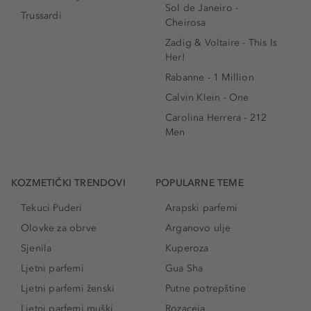
Sol de Janeiro -
Trussardi
Cheirosa
Zadig & Voltaire - This Is
Her!
Rabanne - 1 Million
Calvin Klein - One
Carolina Herrera - 212
Men
KOZMETIČKI TRENDOVI
POPULARNE TEME
Tekuci Puderi
Arapski parfemi
Olovke za obrve
Arganovo ulje
Sjenila
Kuperoza
Ljetni parfemi
Gua Sha
Ljetni parfemi ženski
Putne potrepštine
Ljetni parfemi muški
Rozaceja