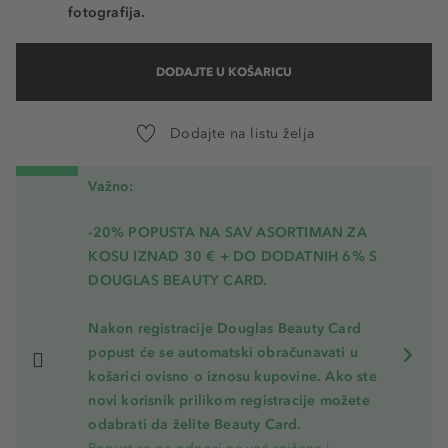
fotografija.
DODAJTE U KOŠARICU
Dodajte na listu želja
Važno:
-20% POPUSTA NA SAV ASORTIMAN ZA
KOSU
IZNAD 30 € + DO DODATNIH 6% S
DOUGLAS BEAUTY CARD.
Nakon registracije Douglas Beauty Card
popust će se automatski obračunavati u
košarici ovisno o iznosu kupovine. Ako ste
novi korisnik prilikom registracije možete
odabrati da želite Beauty Card.