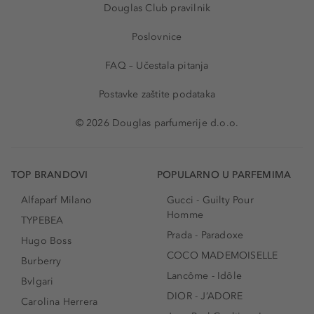
Douglas Club pravilnik
Poslovnice
FAQ – Učestala pitanja
Postavke zaštite podataka
© 2026 Douglas parfumerije d.o.o.
TOP BRANDOVI
POPULARNO U PARFEMIMA
Alfaparf Milano
Gucci - Guilty Pour
Homme
TYPEBEA
Prada - Paradoxe
Hugo Boss
COCO MADEMOISELLE
Burberry
Lancôme - Idôle
Bvlgari
DIOR - J’ADORE
Carolina Herrera