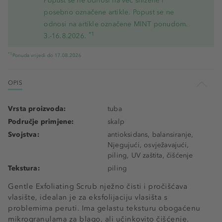
Popust se ne odnosi na već snižene i
posebno označene artikle. Popust se ne
odnosi na artikle označene MINT ponudom.
*1
3.-16.8.2026.
*1
Ponuda vrijedi do 17.08.2026
OPIS
Vrsta proizvoda:
tuba
Područje primjene:
skalp
Svojstva:
antioksidans, balansiranje,
Njegujući, osvježavajući,
piling, UV zaštita, čišćenje
Tekstura:
piling
Gentle Exfoliating Scrub nježno čisti i pročišćava
vlasište, idealan je za eksfolijaciju vlasišta s
problemima peruti. Ima gelastu teksturu obogaćenu
mikrogranulama za blago, ali učinkovito čišćenje.