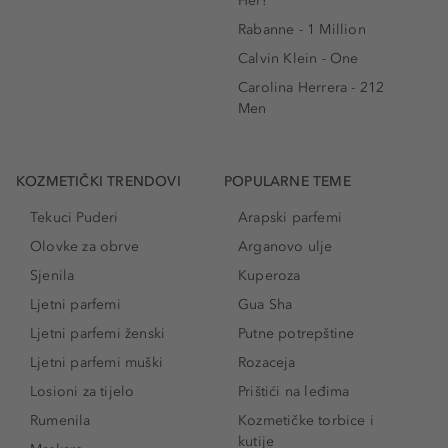
Her!
Rabanne - 1 Million
Calvin Klein - One
Carolina Herrera - 212
Men
KOZMETIČKI TRENDOVI
POPULARNE TEME
Tekuci Puderi
Arapski parfemi
Olovke za obrve
Arganovo ulje
Sjenila
Kuperoza
Ljetni parfemi
Gua Sha
Ljetni parfemi ženski
Putne potrepštine
Ljetni parfemi muški
Rozaceja
Losioni za tijelo
Prištići na leđima
Rumenila
Kozmetičke torbice i
kutije