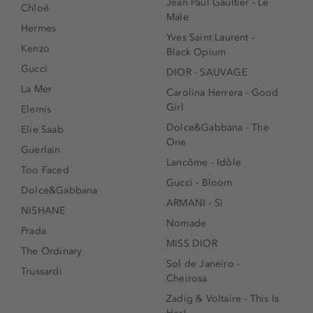
Jean Paul Gaultier - Le
Chloé
Male
Hermes
Yves Saint Laurent -
Kenzo
Black Opium
Gucci
DIOR - SAUVAGE
La Mer
Carolina Herrera - Good
Girl
Elemis
Dolce&Gabbana - The
Elie Saab
One
Guerlain
Lancôme - Idôle
Too Faced
Gucci - Bloom
Dolce&Gabbana
ARMANI - Sì
NISHANE
Nomade
Prada
MISS DIOR
The Ordinary
Sol de Janeiro -
Trussardi
Cheirosa
Zadig & Voltaire - This Is