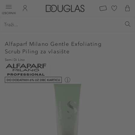
IZBORNIK
Alfaparf Milano
Gentle Exfoliating
Scrub Piling za vlasište
Semi Di Lino
DO DODATNIH 6% UZ DBC KARTICU