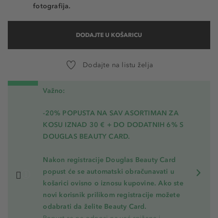
fotografija.
DODAJTE U KOŠARICU
Dodajte na listu želja
Važno:
-20% POPUSTA NA SAV ASORTIMAN ZA
KOSU
IZNAD 30 € + DO DODATNIH 6% S
DOUGLAS BEAUTY CARD.
Nakon registracije Douglas Beauty Card
popust će se automatski obračunavati u
košarici ovisno o iznosu kupovine. Ako ste
novi korisnik prilikom registracije možete
odabrati da želite Beauty Card.