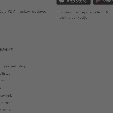
učuju PDV.
Troškovi dostave.
Otkrijte svijet ljepote putem Dou
mobilne aplikacije.
RISNIKE
ouglas web shop
oljstvu
rema
a
avilnik
ija robe
pitanja