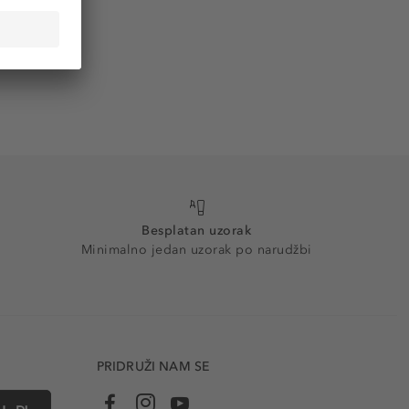
Besplatan uzorak
Minimalno jedan uzorak po narudžbi
PRIDRUŽI NAM SE