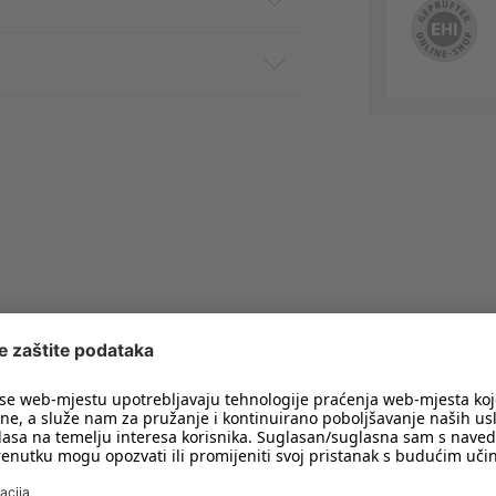
imali obavijesti o svim trendovima i
PRIJAVA