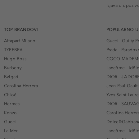
Izjava o opoziv
TOP BRANDOVI
POPULARNO U
Alfaparf Milano
Gucci - Guilty
TYPEBEA
Prada - Paradox
Hugo Boss
COCO MADEMO
Burberry
Lancôme - Idôl
Bvlgari
DIOR - J’ADOR
Carolina Herrera
Jean Paul Gaulti
Chloé
Yves Saint Laur
Hermes
DIOR - SAUVA
Kenzo
Carolina Herrer
Gucci
Dolce&Gabbana
La Mer
Lancôme - Idôl