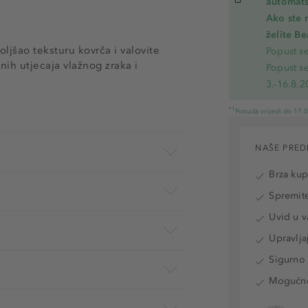
automats
Ako ste 
želite B
oljšao teksturu kovrča i valovite
Popust s
tnih utjecaja vlažnog zraka i
Popust s
3.-16.8.2
*1
Ponuda vrijedi do 17.
NAŠE PRED
Brza ku
Spremite
Uvid u v
Upravlja
Sigurno 
Mogućnos