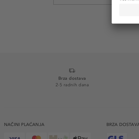
Brza dostava
2-5 radnih dana
NAČINI PLAĆANJA
BRZA DOSTAV