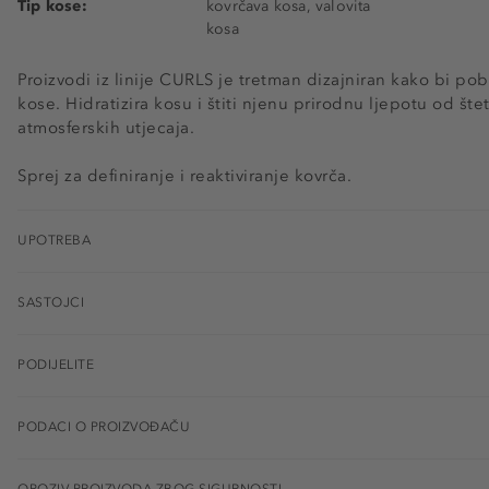
Tip kose:
kovrčava kosa, valovita
kosa
Proizvodi iz linije CURLS je tretman dizajniran kako bi pob
kose. Hidratizira kosu i štiti njenu prirodnu ljepotu od šte
atmosferskih utjecaja.
Sprej za definiranje i reaktiviranje kovrča.
UPOTREBA
SASTOJCI
PODIJELITE
PODACI O PROIZVOĐAČU
OPOZIV PROIZVODA ZBOG SIGURNOSTI