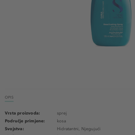
OPIS
Vrsta proizvoda:
sprej
Područje primjene:
kosa
Svojstva:
Hidratantni, Njegujući