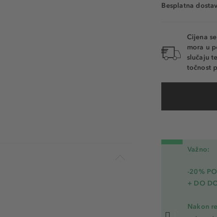
Besplatna dosta
Cijena s
mora u p
slučaju 
točnost p
Važno:
-20% P
+ DO D
Nakon re