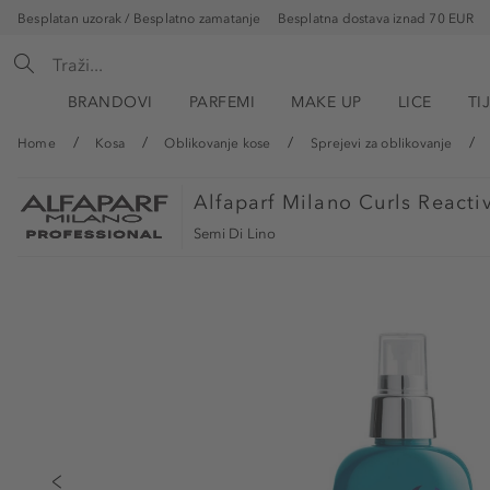
Besplatan uzorak / Besplatno zamatanje
Besplatna dostava iznad 70 EUR
BRANDOVI
PARFEMI
MAKE UP
LICE
TI
Home
Kosa
Oblikovanje kose
Sprejevi za oblikovanje
Alfaparf Milano
Curls Reacti
Semi Di Lino