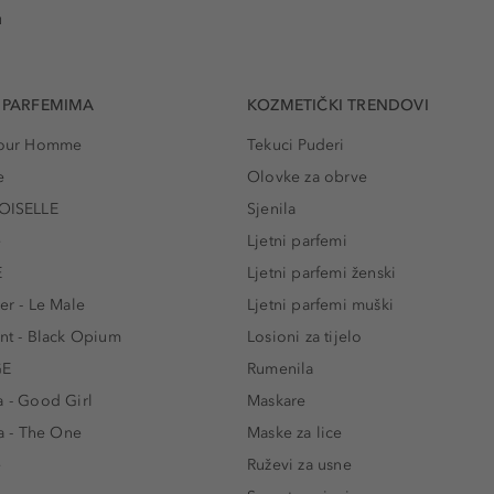
u
 PARFEMIMA
KOZMETIČKI TRENDOVI
 Pour Homme
Tekuci Puderi
e
Olovke za obrve
ISELLE
Sjenila
e
Ljetni parfemi
E
Ljetni parfemi ženski
er - Le Male
Ljetni parfemi muški
ent - Black Opium
Losioni za tijelo
GE
Rumenila
a - Good Girl
Maskare
 - The One
Maske za lice
e
Ruževi za usne