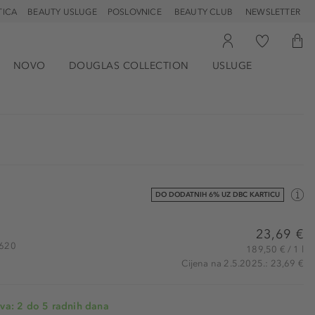
TICA
BEAUTY USLUGE
POSLOVNICE
BEAUTY CLUB
NEWSLETTER
NOVO
DOUGLAS COLLECTION
USLUGE
DO DODATNIH 6% UZ DBC KARTICU
23,69 €
0620
189,50 € / 1 l
Cijena na 2.5.2025.: 23,69 €
va: 2 do 5 radnih dana