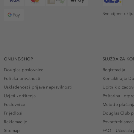
Sve cijene uklj
ONLINE-SHOP
SLUŽBA ZA KO
Douglas poslovnice
Registracija
Politika privatnosti
Kontaktirajte D
Usklađenost i prijava nepravilnosti
Upitnik o zadov
Uvjeti korištenja
Poštarina i otp
Poslovnice
Metode plaćanj
Prijedlozi
Douglas Club pr
Reklamacije
Povrat/reklamac
Sitemap
FAQ – Učestala 