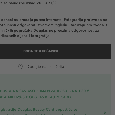
va za narudžbe iznad 70 EUR
e odnosi na prodaju putem Interneta. Fotografija proizvoda ne
otpunosti odgovarati stvarnom izgledu i sadržaju proizvoda. U
tehničkih pogrešaka Douglas ne preuzima odgovornost za
rikazanih cijena i fotografija.
DODAJTE U KOŠARICU
Dodajte na listu želja
OPUSTA NA SAV ASORTIMAN ZA KOSU
IZNAD 30 €
ODATNIH 6% S DOUGLAS BEAUTY CARD.
gistracije Douglas Beauty Card popust će se