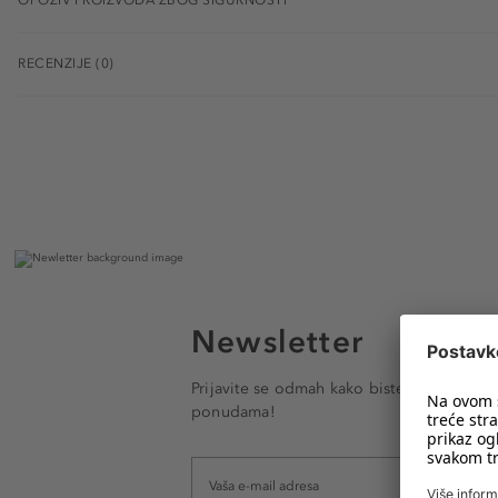
RECENZIJE (0)
Newsletter
Prijavite se odmah kako biste e-mailom pr
ponudama!