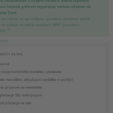
ki obračunavati u košarici ovisno o iznosu kupovine.
novi korisnik prilikom registracije možete odabrati da
eauty Card.
e ne odnosi na već snižene i posebno označene artikle.
e ne odnosi na artikle označene MINT ponudom.
*1
026.
08.2026
NOSTI ZA VAS
povina
 svoje korisničke podatke i postavke
aše narudžbe, uključujući podatke o pošiljci
jte prijavom na newsletter
plaćanje SSL enkripcijom
t plaćanja na rate