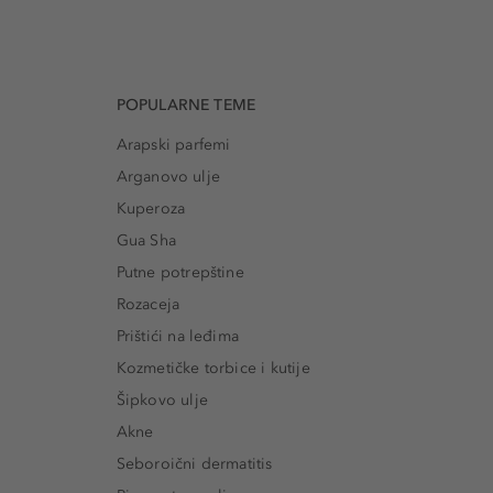
POPULARNE TEME
Arapski parfemi
Arganovo ulje
Kuperoza
Gua Sha
Putne potrepštine
Rozaceja
Prištići na leđima
Kozmetičke torbice i kutije
Šipkovo ulje
Akne
Seboroični dermatitis