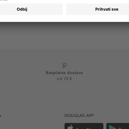
Besplatna dostava
od 70 €
A
DOUGLAS APP