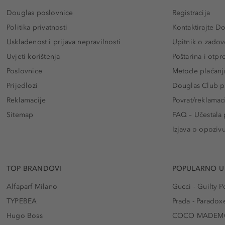
Douglas poslovnice
Registracija
Politika privatnosti
Kontaktirajte D
Usklađenost i prijava nepravilnosti
Upitnik o zadov
Uvjeti korištenja
Poštarina i otp
Poslovnice
Metode plaćanj
Prijedlozi
Douglas Club pr
Reklamacije
Povrat/reklamac
Sitemap
FAQ – Učestala 
Izjava o opoziv
TOP BRANDOVI
POPULARNO U
Alfaparf Milano
Gucci - Guilty
TYPEBEA
Prada - Paradox
Hugo Boss
COCO MADEMO