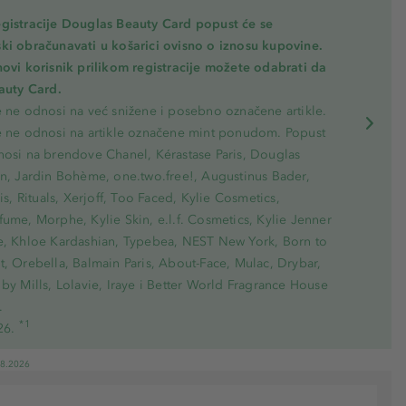
gistracije Douglas Beauty Card popust će se
ki obračunavati u košarici ovisno o iznosu kupovine.
novi korisnik prilikom registracije možete odabrati da
eauty Card.
e ne odnosi na već snižene i posebno označene artikle.
e ne odnosi na artikle označene mint ponudom. Popust
nosi na brendove Chanel, Kérastase Paris, Douglas
on, Jardin Bohème, one.two.free!, Augustinus Bader,
ris, Rituals, Xerjoff, Too Faced, Kylie Cosmetics,
ume, Morphe, Kylie Skin, e.l.f. Cosmetics, Kylie Jenner
e, Khloe Kardashian, Typebea, NEST New York, Born to
, Orebella, Balmain Paris, About-Face, Mulac, Drybar,
by Mills, Lolavie, Iraye i Better World Fragrance House
.
*1
26.
08.2026