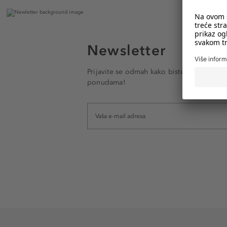
Newsletter
Prijavite se odmah kako biste e-mailom pr
ponudama!