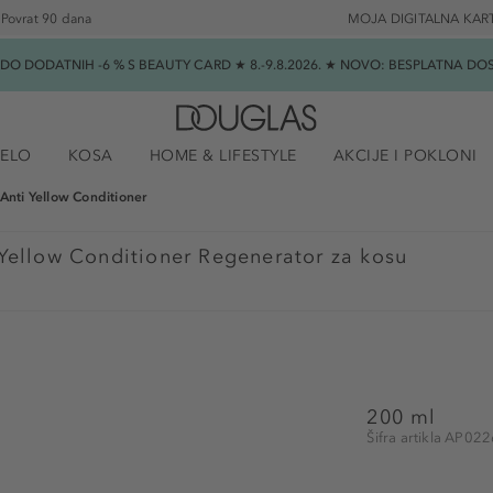
Povrat 90 dana
MOJA DIGITALNA KAR
★ DO DODATNIH -6 % S BEAUTY CARD ★ 8.-9.8.2026. ★ NOVO: BESPLATNA 
JELO
KOSA
HOME & LIFESTYLE
AKCIJE I POKLONI
Anti Yellow Conditioner
Yellow Conditioner Regenerator za kosu
200 ml
Šifra artikla AP02