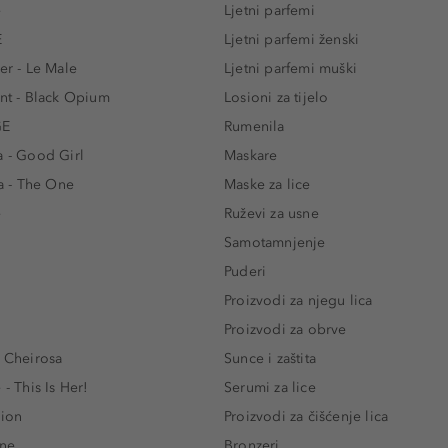
e
Ljetni parfemi
E
Ljetni parfemi ženski
er - Le Male
Ljetni parfemi muški
ent - Black Opium
Losioni za tijelo
GE
Rumenila
a - Good Girl
Maskare
 - The One
Maske za lice
e
Ruževi za usne
Samotamnjenje
Puderi
Proizvodi za njegu lica
Proizvodi za obrve
- Cheirosa
Sunce i zaštita
 - This Is Her!
Serumi za lice
lion
Proizvodi za čišćenje lica
One
Bronzeri