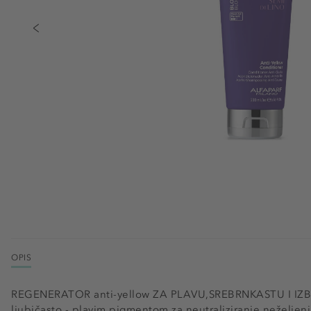
OPIS
REGENERATOR anti-yellow ZA PLAVU,SREBRNKASTU I IZ
ljubičasto - plavim pigmentom za neutraliziranje neželjeni