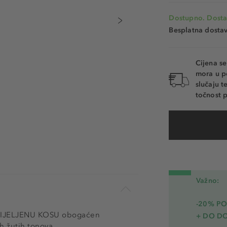
Dostupno. Dosta
Besplatna dosta
Cijena s
mora u p
slučaju 
točnost p
Važno:
-20% PO
BIJELJENU KOSU obogaćen
+ DO D
h žutih tonova.