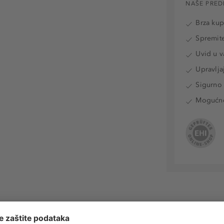
NAŠE PRED
Brza ku
Spremite
Uvid u v
Upravlja
Sigurno 
Mogućnos