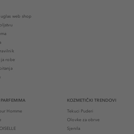
ouglas web shop
oljstvu
rema
a
avilnik
ija robe
pitanja
u
 PARFEMIMA
KOZMETIČKI TRENDOVI
 Pour Homme
Tekuci Puderi
e
Olovke za obrve
ISELLE
Sjenila