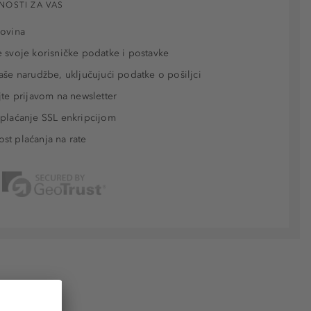
NOSTI ZA VAS
povina
 svoje korisničke podatke i postavke
aše narudžbe, uključujući podatke o pošiljci
jte prijavom na newsletter
plaćanje SSL enkripcijom
t plaćanja na rate