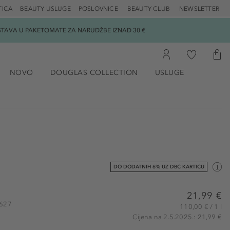
TICA
BEAUTY USLUGE
POSLOVNICE
BEAUTY CLUB
NEWSLETTER
DOSTAVA U PAKETOMATE ZA NARUDŽBE IZNAD 30 €
NOVO
DOUGLAS COLLECTION
USLUGE
DO DODATNIH 6% UZ DBC KARTICU
21,99 €
2627
110,00 € / 1 l
Cijena na 2.5.2025.: 21,99 €