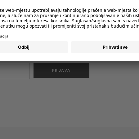
imali obavijesti o svim trendovima i
PRIJAVA