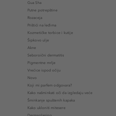
Gua Sha
Putne potrepštine
Rozaceja
Prištići na leđima
Kozmetičke torbice i kutije
Šipkovo ulje
Akne
Seboroični dermatitis
Pigmentne mrlje
Vrećice ispod očiju
Novo
Koji mi parfem odgovara?
Kako našminkati oči da izgledaju veće
Šminkanje spuštenih kapaka
Kako ukloniti mitesere
Dermaplaning