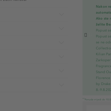
Nakon re
automats
Ako ste 
želite B
Popust s
Popust s
se ne od
Collecti
Kilian Pa
Zarkoperf
Fragranc
Stand Out
Florence 
by Drake
8.-9.8.20
*1
Ponuda vrijedi do 10.