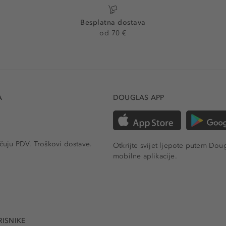
Besplatna dostava
od 70 €
A
DOUGLAS APP
učuju PDV.
Troškovi dostave.
Otkrijte svijet ljepote putem Dou
mobilne aplikacije.
RISNIKE