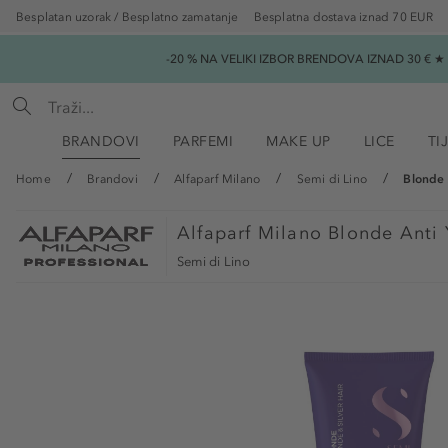
Besplatan uzorak / Besplatno zamatanje
Besplatna dostava iznad 70 EUR
-20 % NA VELIKI IZBOR BRENDOVA IZNAD 30 € 
BRANDOVI
PARFEMI
MAKE UP
LICE
TI
Home
Brandovi
Alfaparf Milano
Semi di Lino
Blonde 
Alfaparf Milano
Blonde Anti 
Semi di Lino