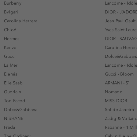
Burberry
Lancôme - Idôl
Bvlgari
DIOR - J’ADOR
Carolina Herrera
Jean Paul Gaulti
Chloé
Yves Saint Laur
Hermes
DIOR - SAUVA
Kenzo
Carolina Herrer
Gucci
Dolce&Gabbana
La Mer
Lancôme - Idôl
Elemis
Gucci - Bloom
Elie Saab
ARMANI - Sì
Guerlain
Nomade
Too Faced
MISS DIOR
Dolce&Gabbana
Sol de Janeiro 
NISHANE
Zadig & Voltaire
Prada
Rabanne - 1 Mil
The Ordinary
Calvin Klein - 