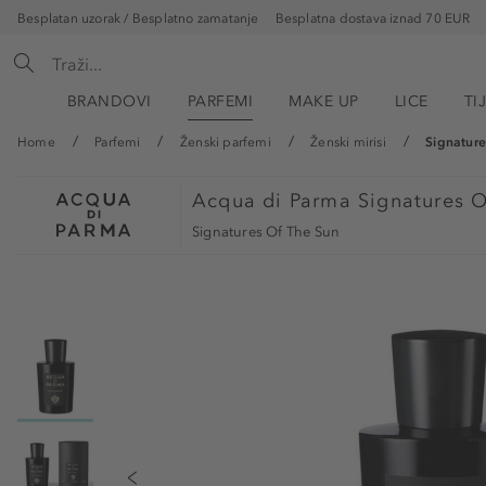
Besplatan uzorak / Besplatno zamatanje
Besplatna dostava iznad 70 EUR
BRANDOVI
PARFEMI
MAKE UP
LICE
TI
Home
Parfemi
Ženski parfemi
Ženski mirisi
Signature
Acqua di Parma
Signatures 
Signatures Of The Sun