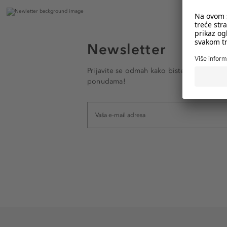
Newsletter
Prijavite se odmah kako biste e-mailom pr
ponudama!