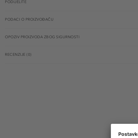
PODIJELITE
PODACI O PROIZVOĐAČU
OPOZIV PROIZVODA ZBOG SIGURNOSTI
RECENZIJE (0)