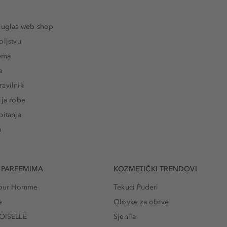
ouglas web shop
oljstvu
rema
a
avilnik
ija robe
pitanja
u
 PARFEMIMA
KOZMETIČKI TRENDOVI
 Pour Homme
Tekuci Puderi
e
Olovke za obrve
ISELLE
Sjenila