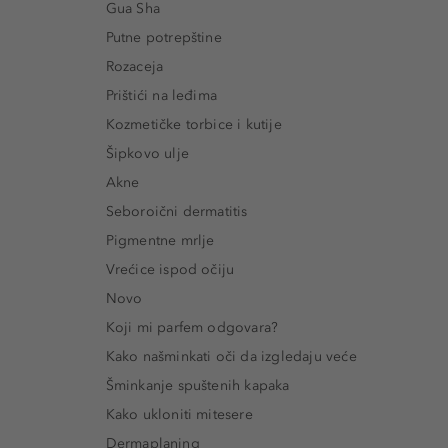
Gua Sha
Putne potrepštine
Rozaceja
Prištići na leđima
Kozmetičke torbice i kutije
Šipkovo ulje
Akne
Seboroični dermatitis
Pigmentne mrlje
Vrećice ispod očiju
Novo
Koji mi parfem odgovara?
Kako našminkati oči da izgledaju veće
Šminkanje spuštenih kapaka
Kako ukloniti mitesere
Dermaplaning