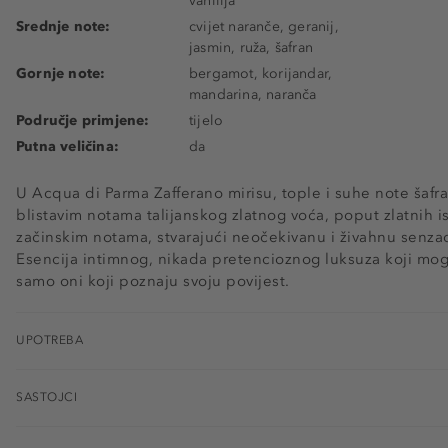
vanilija
Srednje note:
cvijet naranče, geranij,
jasmin, ruža, šafran
Gornje note:
bergamot, korijandar,
mandarina, naranča
Područje primjene:
tijelo
Putna veličina:
da
U Acqua di Parma Zafferano mirisu, tople i suhe note šafra
blistavim notama talijanskog zlatnog voća, poput zlatnih i
začinskim notama, stvarajući neočekivanu i živahnu senzac
Esencija intimnog, nikada pretencioznog luksuza koji mogu
samo oni koji poznaju svoju povijest.
UPOTREBA
SASTOJCI