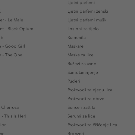
e
Ljetni parfemi
E
Ljetni parfemi ženski
er - Le Male
Ljetni parfemi muški
ent - Black Opium
Losioni za tijelo
GE
Rumenila
a - Good Girl
Maskare
 - The One
Maske za lice
e
Ruževi za usne
Samotamnjenje
Puderi
Proizvodi za njegu lica
Proizvodi za obrve
- Cheirosa
Sunce i zaštita
 - This Is Her!
Serumi za lice
lion
Proizvodi za čišćenje lica
One
Bronzeri