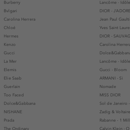
Burberry
Lancôme - Idôl
Bvlgari
DIOR - J’ADOR
Carolina Herrera
Jean Paul Gaulti
Chloé
Yves Saint Laur
Hermes
DIOR - SAUVA
Kenzo
Carolina Herrer
Gucci
Dolce&Gabbana
La Mer
Lancôme - Idôl
Elemis
Gucci - Bloom
Elie Saab
ARMANI - Sì
Guerlain
Nomade
Too Faced
MISS DIOR
Dolce&Gabbana
Sol de Janeiro 
NISHANE
Zadig & Voltaire
Prada
Rabanne - 1 Mil
The Ordinary
Calvin Klein - 