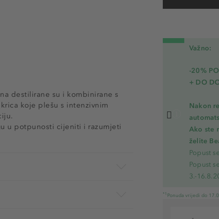
Važno:
-20% P
+ DO D
na destilirane su i kombinirane s
skrica koje plešu s intenzivnim
Nakon re
iju.
automats
 u potpunosti cijeniti i razumjeti
Ako ste 
želite B
Popust s
Popust s
3.-16.8.2
*1
Ponuda vrijedi do 17.