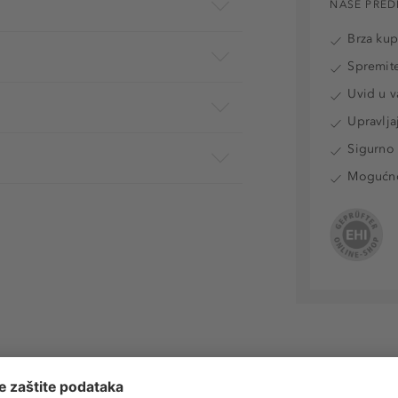
NAŠE PRED
Brza ku
Spremite
Uvid u v
Upravlja
Sigurno 
Mogućnos