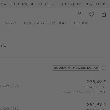
TICA
BEAUTY USLUGE
POSLOVNICE
BEAUTY CLUB
NEWSLETTER
NOVO
DOUGLAS COLLECTION
USLUGE
oda
DO DODATNIH 6% UZ DBC KARTICU
275,49 €
kla ACQ13375
2.754,90 € / 1 l
Cijena na 2.5.2025.: 265,29 €
351,99 €
kla ACQ13382
1.955,50 € / 1 l