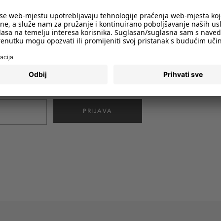
imali obavijesti o svim trendovima i
PRIJAVA