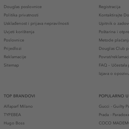
Douglas poslovnice
Registracija
Politika privatnosti
Kontaktirajte D
Usklađenost i prijava nepravilnosti
Upitnik o zadov
Uvjeti korištenja
Poštarina i otp
Poslovnice
Metode plaćanj
Prijedlozi
Douglas Club pr
Reklamacije
Povrat/reklamac
Sitemap
FAQ – Učestala 
Izjava o opoziv
TOP BRANDOVI
POPULARNO U
Alfaparf Milano
Gucci - Guilty
TYPEBEA
Prada - Paradox
Hugo Boss
COCO MADEMO