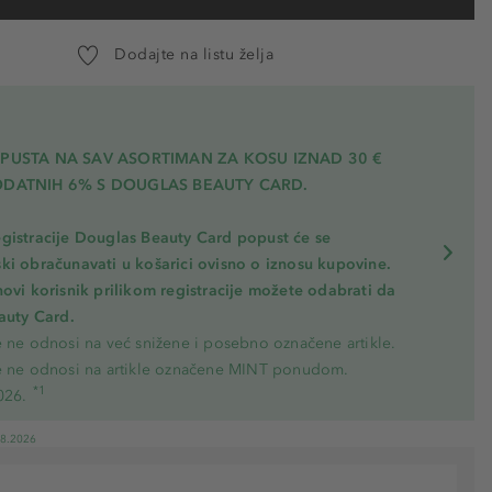
Dodajte na listu želja
OPUSTA NA SAV ASORTIMAN ZA KOSU
IZNAD 30 €
ODATNIH 6% S DOUGLAS BEAUTY CARD.
gistracije Douglas Beauty Card popust će se
ki obračunavati u košarici ovisno o iznosu kupovine.
novi korisnik prilikom registracije možete odabrati da
eauty Card.
e ne odnosi na već snižene i posebno označene artikle.
e ne odnosi na artikle označene MINT ponudom.
*1
026.
08.2026