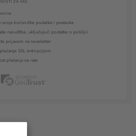
NOSTI ZA VAS
povina
 svoje korisničke podatke i postavke
aše narudžbe, uključujući podatke o pošiljci
jte prijavom na newsletter
plaćanje SSL enkripcijom
t plaćanja na rate