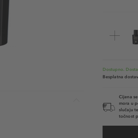
Dostupno. Dosta
Besplatna dosta
Cijena s
mora u p
slučaju 
točnost p