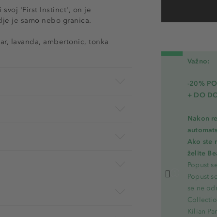
svoj 'First Instinct', on je
dje je samo nebo granica.
ar, lavanda, ambertonic, tonka
Važno:
-20% PO
+ DO D
Nakon re
automats
Ako ste 
želite B
Popust s
Popust s
se ne od
Collecti
Kilian Pa