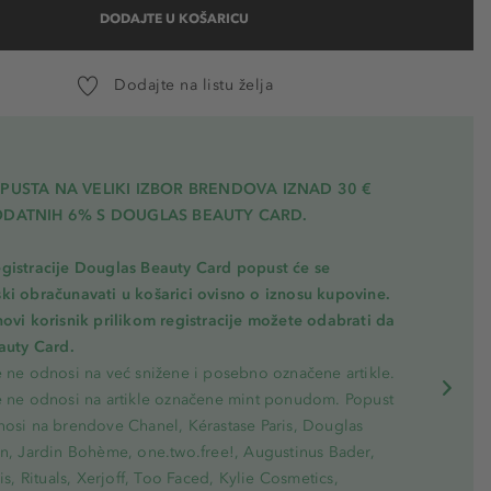
DODAJTE U KOŠARICU
Dodajte na listu želja
PUSTA NA VELIKI IZBOR BRENDOVA IZNAD 30 €
ODATNIH 6% S DOUGLAS BEAUTY CARD.
gistracije Douglas Beauty Card popust će se
ki obračunavati u košarici ovisno o iznosu kupovine.
novi korisnik prilikom registracije možete odabrati da
eauty Card.
e ne odnosi na već snižene i posebno označene artikle.
e ne odnosi na artikle označene mint ponudom. Popust
nosi na brendove Chanel, Kérastase Paris, Douglas
on, Jardin Bohème, one.two.free!, Augustinus Bader,
ris, Rituals, Xerjoff, Too Faced, Kylie Cosmetics,