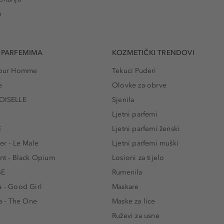
u
 PARFEMIMA
KOZMETIČKI TRENDOVI
 Pour Homme
Tekuci Puderi
e
Olovke za obrve
ISELLE
Sjenila
e
Ljetni parfemi
E
Ljetni parfemi ženski
er - Le Male
Ljetni parfemi muški
ent - Black Opium
Losioni za tijelo
GE
Rumenila
a - Good Girl
Maskare
 - The One
Maske za lice
e
Ruževi za usne