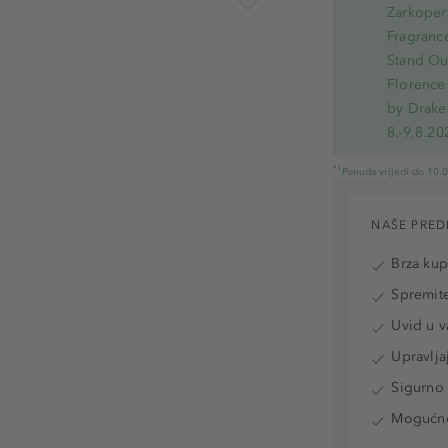
Zarkoperf
Fragranc
Stand Out
Florence 
by Drake
8.-9.8.20
*1
Ponuda vrijedi do 10.
NAŠE PRED
Brza ku
Spremite
Uvid u v
Upravlja
Sigurno 
Mogućnos