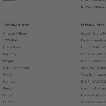
Izjava o opoziv
TOP BRANDOVI
POPULARNO U
Alfaparf Milano
Gucci - Guilty
TYPEBEA
Prada - Paradox
Hugo Boss
COCO MADEMO
Burberry
Lancôme - Idôl
Bvlgari
DIOR - J’ADOR
Carolina Herrera
Jean Paul Gaulti
Chloé
Yves Saint Laur
Hermes
DIOR - SAUVA
Kenzo
Carolina Herrer
Gucci
Dolce&Gabbana
La Mer
Lancôme - Idôl