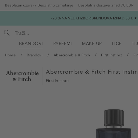
Besplatan uzorak / Besplatno zamatanje
Besplatna dostava iznad 70 EUR
-20 % NA VELIKI IZBOR BRENDOVA IZNAD 30 € 
BRANDOVI
PARFEMI
MAKE UP
LICE
TI
Home
Brandovi
Abercrombie & Fitch
First Instinct
Fi
Abercrombie & Fitch
First Inst
First Instinct