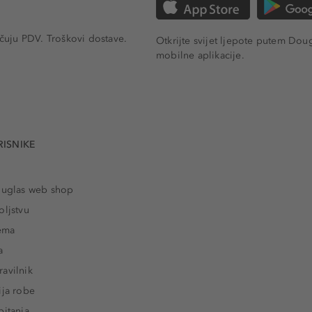
učuju PDV.
Troškovi dostave.
Otkrijte svijet ljepote putem Dou
mobilne aplikacije.
RISNIKE
ouglas web shop
oljstvu
rema
a
avilnik
ija robe
pitanja