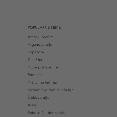
POPULARNE TEME
Arapski parfemi
Arganovo ulje
Kuperoza
Gua Sha
Putne potrepštine
Rozaceja
Prištići na leđima
Kozmetičke torbice i kutije
Šipkovo ulje
Akne
Seboroični dermatitis