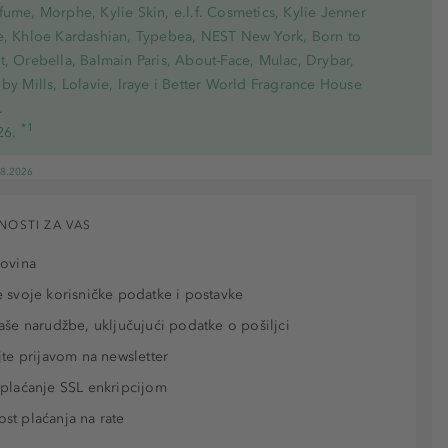
ume, Morphe, Kylie Skin, e.l.f. Cosmetics, Kylie Jenner
e, Khloe Kardashian, Typebea, NEST New York, Born to
, Orebella, Balmain Paris, About-Face, Mulac, Drybar,
by Mills, Lolavie, Iraye i Better World Fragrance House
.
*1
26.
08.2026
NOSTI ZA VAS
povina
 svoje korisničke podatke i postavke
aše narudžbe, uključujući podatke o pošiljci
jte prijavom na newsletter
plaćanje SSL enkripcijom
t plaćanja na rate