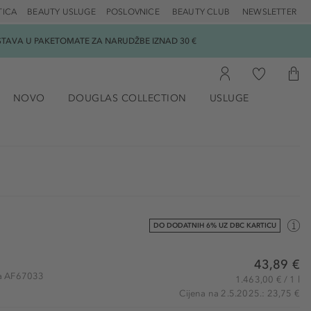
TICA
BEAUTY USLUGE
POSLOVNICE
BEAUTY CLUB
NEWSLETTER
DOSTAVA U PAKETOMATE ZA NARUDŽBE IZNAD 30 €
NOVO
DOUGLAS COLLECTION
USLUGE
DO DODATNIH 6% UZ DBC KARTICU
43,89 €
kla AF67033
1.463,00 € / 1 l
Cijena na 2.5.2025.: 23,75 €