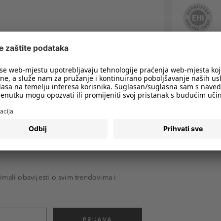
imali obavijesti o svim trendovima i
PRIJAVA