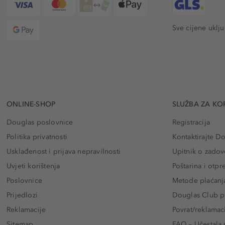
Sve cijene uklj
ONLINE-SHOP
SLUŽBA ZA KO
Douglas poslovnice
Registracija
Politika privatnosti
Kontaktirajte D
Usklađenost i prijava nepravilnosti
Upitnik o zadov
Uvjeti korištenja
Poštarina i otp
Poslovnice
Metode plaćanj
Prijedlozi
Douglas Club pr
Reklamacije
Povrat/reklamac
Sitemap
FAQ – Učestala 