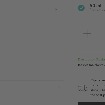
50 ml
Šifra arti
Dostupno. Dosta
Besplatna dosta
Cijena s
mora u p
slučaju 
točnost p