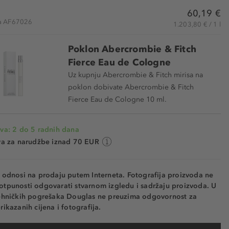
60,19 €
kla AF67026
1.203,80 € / 1 l
Poklon Abercrombie & Fitch
Fierce Eau de Cologne
Uz kupnju Abercrombie & Fitch mirisa na
poklon dobivate Abercrombie & Fitch
Fierce Eau de Cologne 10 ml.
va: 2 do 5 radnih dana
va za narudžbe iznad 70 EUR
e odnosi na prodaju putem Interneta. Fotografija proizvoda ne
otpunosti odgovarati stvarnom izgledu i sadržaju proizvoda. U
tehničkih pogrešaka Douglas ne preuzima odgovornost za
rikazanih cijena i fotografija.