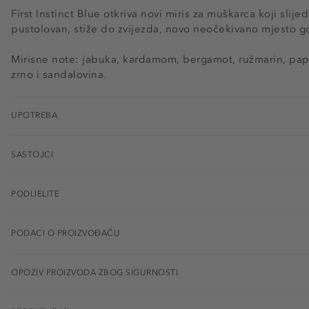
First Instinct Blue otkriva novi miris za muškarca koji slijedi 
pustolovan, stiže do zvijezda, novo neočekivano mjesto g
Mirisne note: jabuka, kardamom, bergamot, ružmarin, pap
zrno i sandalovina.
UPOTREBA
SASTOJCI
PODIJELITE
PODACI O PROIZVOĐAČU
OPOZIV PROIZVODA ZBOG SIGURNOSTI