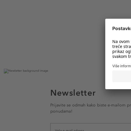
Newsletter
Prijavite se odmah kako biste e-mailom pr
ponudama!