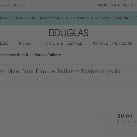
Povrat 90 dana
MOJA DIGITALNA KAR
★ DO DODATNIH -6 % S BEAUTY CARD ★ 8.-9.8.2026. ★ NOVO: BESPLATNA 
JELO
KOSA
HOME & LIFESTYLE
AKCIJE I POKLONI
rst Instinct Men Blue Eau de Toilette
inct Men Blue Eau de Toilette Toaletna voda
30 ml
Šifra arti