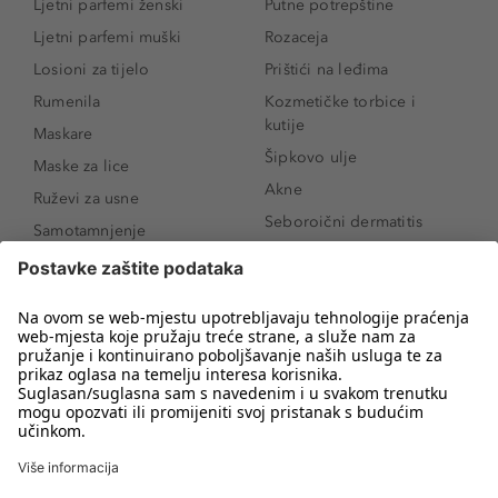
Ljetni parfemi ženski
Putne potrepštine
Ljetni parfemi muški
Rozaceja
Losioni za tijelo
Prištići na leđima
Rumenila
Kozmetičke torbice i
kutije
Maskare
Šipkovo ulje
Maske za lice
Akne
Ruževi za usne
Seboroični dermatitis
Samotamnjenje
Pigmentne mrlje
Puderi
Vrećice ispod očiju
Proizvodi za njegu lica
Novo
Proizvodi za obrve
Koji mi parfem
Sunce i zaštita
odgovara?
Serumi za lice
Kako našminkati oči da
Proizvodi za čišćenje lica
izgledaju veće
Bronzeri
Šminkanje spuštenih
kapaka
Anti-age serumi za lice