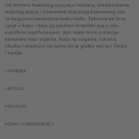
od iznimno hranjivog cupuaçu maslaca, antioksidansa
moćnog açaija i intenzivno hranjivog kokosovog ulja
te osigurava neodoljivo meku kožu. Tekstura se brzo
upija u kožu i daje joj savršeni brazilski sjaj s vrlo
suptilnim svjetlucanjem, dok rajski miris pistacija i
karamele mazi osjetila. Koža na nogama, rukama,
trbuhu i stražnjici ne samo da je glatka već je i čvrsta
i svježa.
UPOTREBA
SASTOJCI
PODIJELITE
PODACI O PROIZVOĐAČU