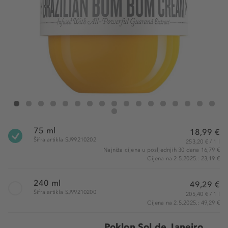
Sol de Janeiro Bum Bum Cream
Bum Bum Cream
Bum Bum Cream
Bum Bum Cream
Bum Bum Cream
Bum Bum Cream
Bum Bum Cream
Bum Bum Cream
Bum Bum Cream
Bum Bum Cream
Bum Bum Cream
Bum Bum Cream
Bum Bum Cream
Bum Bum Cream
Bum Bum Cream
Bum Bum C
Bum B
Bum Bum Cream
75 ml
18,99 €
Šifra artikla SJ99210202
253,20 € / 1 l
Najniža cijena u posljednjih 30 dana 16,79 €
Cijena na 2.5.2025.: 23,19 €
240 ml
49,29 €
Šifra artikla SJ99210200
205,40 € / 1 l
Cijena na 2.5.2025.: 49,29 €
Poklon Sol de Janeiro