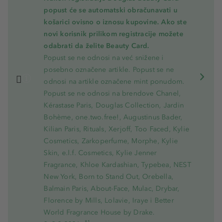
popust će se automatski obračunavati u
košarici ovisno o iznosu kupovine. Ako ste
novi korisnik prilikom registracije možete
odabrati da želite Beauty Card.
Popust se ne odnosi na već snižene i
posebno označene artikle. Popust se ne
odnosi na artikle označene mint ponudom.
Popust se ne odnosi na brendove Chanel,
Kérastase Paris, Douglas Collection, Jardin
Bohème, one.two.free!, Augustinus Bader,
Kilian Paris, Rituals, Xerjoff, Too Faced, Kylie
Cosmetics, Zarkoperfume, Morphe, Kylie
Skin, e.l.f. Cosmetics, Kylie Jenner
Fragrance, Khloe Kardashian, Typebea, NEST
New York, Born to Stand Out, Orebella,
Balmain Paris, About-Face, Mulac, Drybar,
Florence by Mills, Lolavie, Iraye i Better
World Fragrance House by Drake.