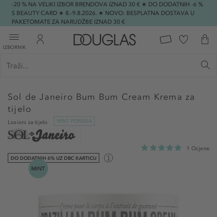
-20 % NA VELIKI IZBOR BRENDOVA IZNAD 30 € ★ DO DODATNIH -6 %
S BEAUTY CARD ★ 8.-9.8.2026. ★ NOVO: BESPLATNA DOSTAVA U
PAKETOMATE ZA NARUDŽBE IZNAD 30 €
IZBORNIK
Sol de Janeiro
Bum Bum Cream Krema za
tijelo
MINT PONUDA
Losioni za tijelo
1 Ocjene
DO DODATNIH 6% UZ DBC KARTICU