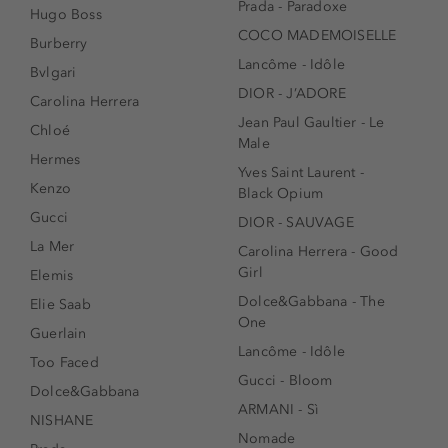
Prada - Paradoxe
Hugo Boss
COCO MADEMOISELLE
Burberry
Lancôme - Idôle
Bvlgari
DIOR - J’ADORE
Carolina Herrera
Jean Paul Gaultier - Le
Chloé
Male
Hermes
Yves Saint Laurent -
Kenzo
Black Opium
Gucci
DIOR - SAUVAGE
La Mer
Carolina Herrera - Good
Girl
Elemis
Dolce&Gabbana - The
Elie Saab
One
Guerlain
Lancôme - Idôle
Too Faced
Gucci - Bloom
Dolce&Gabbana
ARMANI - Sì
NISHANE
Nomade