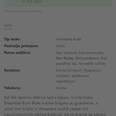
*1
8.-9.8.2026.
*1
Ponuda vrijedi do 10.08.2026
OPIS
Tip kože:
normalna koža
Područje primjene:
tijelo
Putna veličina:
bez acetona, bez amonijaka,
Bez ftalata, Bez parabena, Bez
parafina, da, ne sadrži sulfate
Svojstva:
konsolidirajući, Njegujući,
svijetao, svjetlucavi,
zaglađujući
Tekstura:
krema
Sol de Janeiro otkriva tajnu lijepe, čvrste kože:
Brazilska Bum Bum krema bogata je guaranom, a
plod ove biljke iz Amazone sadrži jedan od
najučinkovitijih oblika kofeina. Uz to krema se sastoji