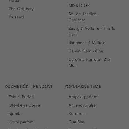
Prada
MISS DIOR
The Ordinary
Sol de Janeiro -
Trussardi
Cheirosa
Zadig & Voltaire - This Is
Her!
Rabanne - 1 Million
Calvin Klein - One
Carolina Herrera - 212
Men
KOZMETIČKI TRENDOVI
POPULARNE TEME
Tekuci Puderi
Arapski parfemi
Olovke za obrve
Arganovo ulje
Sjenila
Kuperoza
Ljetni parfemi
Gua Sha