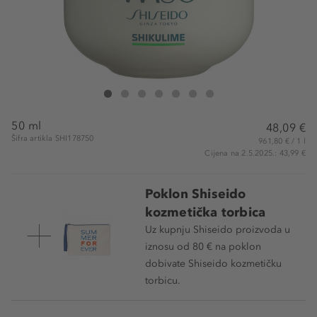
Shiseido Shikulime Mega Hydrating Moisturizer
Shikulime Mega Hydrating Moisturizer
Shikulime Mega Hydrating Moisturizer
Shikulime Mega Hydrating Moisturizer
Shikulime Mega Hydrating Moisturizer
Shikulime Mega Hydrating Moisturize
Shikulime Mega Hydrating Moist
50 ml
48,09 €
Šifra artikla SHI178750
961,80 € / 1 l
Cijena na 2.5.2025.: 43,99 €
Poklon Shiseido
kozmetička torbica
Uz kupnju Shiseido proizvoda u
iznosu od 80 € na poklon
dobivate Shiseido kozmetičku
torbicu.