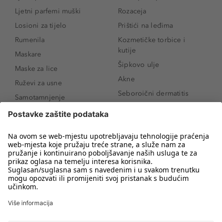
Ljetni parfemi muški
Rozaceja
Losioni za tijelo
Prištići na leđima
Rumenila
Kozmetičke torbice i
kutije
Maskare
Šipkovo ulje
Maske za lice
Akne
Ruževi za usne
Seboroični dermatitis
Samotamnjenje
Pigmentne mrlje
Puderi
Vrećice ispod očiju
Proizvodi za njegu lica
Novo
Proizvodi za obrve
Koji mi parfem
Sunce i zaštita
odgovara?
Serumi za lice
Kako našminkati oči da
Proizvodi za čišćenje lica
izgledaju veće
Bronzeri
Šminkanje spuštenih
kapaka
Anti-age serumi za lice