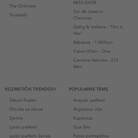
MISS DIOR
The Ordinary
Sol de Janeiro -
Trussardi
Cheirosa
Zadig & Voltaire - This Is
Her!
Rabanne - 1 Million
Calvin Klein - One
Carolina Herrera - 212
Men
KOZMETIČKI TRENDOVI
POPULARNE TEME
Tekuci Puderi
Arapski parfemi
Olovke za obrve
Arganovo ulje
Sjenila
Kuperoza
Ljetni parfemi
Gua Sha
Ljetni parfemi ženski
Putne potrepštine