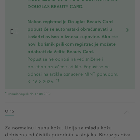
DOUGLAS BEAUTY CARD.
Nakon registracije Douglas Beauty Card
popust će se automatski obračunavati u
košarici ovisno o iznosu kupovine. Ako ste
novi korisnik prilikom registracije možete
odabrati da želite Beauty Card.
Popust se ne odnosi na već snižene i
posebno označene artikle. Popust se ne
odnosi na artikle označene MINT ponudom.
*1
3.-16.8.2026.
*1
Ponuda vrijedi do 17.08.2026
OPIS
Za normalnu i suhu kožu. Linija za mladu kožu
dobivena od čistith prirodnih sastojaka. Biorazgradiva