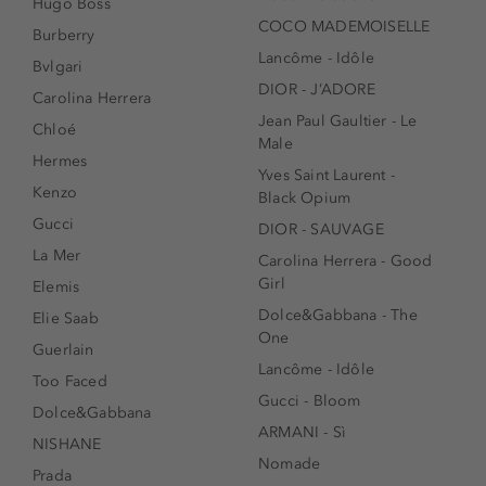
Hugo Boss
COCO MADEMOISELLE
Burberry
Lancôme - Idôle
Bvlgari
DIOR - J’ADORE
Carolina Herrera
Jean Paul Gaultier - Le
Chloé
Male
Hermes
Yves Saint Laurent -
Kenzo
Black Opium
Gucci
DIOR - SAUVAGE
La Mer
Carolina Herrera - Good
Girl
Elemis
Dolce&Gabbana - The
Elie Saab
One
Guerlain
Lancôme - Idôle
Too Faced
Gucci - Bloom
Dolce&Gabbana
ARMANI - Sì
NISHANE
Nomade
Prada