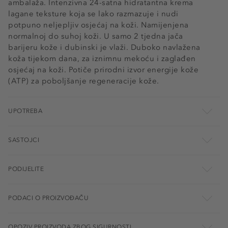
ambalaža. Intenzivna 24-satna hidratantna krema
lagane teksture koja se lako razmazuje i nudi
potpuno neljepljiv osjećaj na koži. Namijenjena
normalnoj do suhoj koži. U samo 2 tjedna jača
barijeru kože i dubinski je vlaži. Duboko navlažena
koža tijekom dana, za iznimnu mekoću i zaglađen
osjećaj na koži. Potiče prirodni izvor energije kože
(ATP) za poboljšanje regeneracije kože.
UPOTREBA
SASTOJCI
PODIJELITE
PODACI O PROIZVOĐAČU
OPOZIV PROIZVODA ZBOG SIGURNOSTI