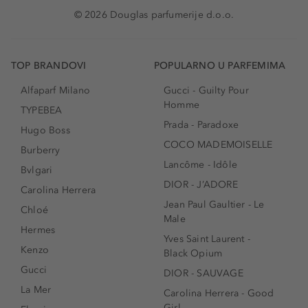
© 2026 Douglas parfumerije d.o.o.
TOP BRANDOVI
POPULARNO U PARFEMIMA
Alfaparf Milano
Gucci - Guilty Pour
Homme
TYPEBEA
Prada - Paradoxe
Hugo Boss
COCO MADEMOISELLE
Burberry
Lancôme - Idôle
Bvlgari
DIOR - J’ADORE
Carolina Herrera
Jean Paul Gaultier - Le
Chloé
Male
Hermes
Yves Saint Laurent -
Kenzo
Black Opium
Gucci
DIOR - SAUVAGE
La Mer
Carolina Herrera - Good
Girl