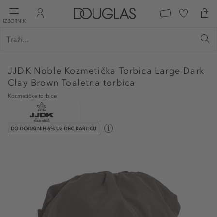
IZBORNIK
JJDK
Noble Kozmetička Torbica Large Dark
Clay Brown Toaletna torbica
Kozmetičke torbice
DO DODATNIH 6% UZ DBC KARTICU