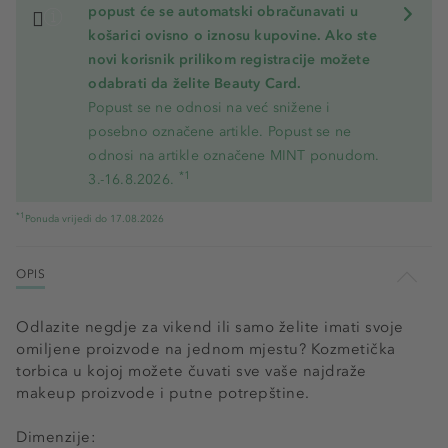
popust će se automatski obračunavati u
košarici ovisno o iznosu kupovine. Ako ste
novi korisnik prilikom registracije možete
odabrati da želite Beauty Card.
Popust se ne odnosi na već snižene i
posebno označene artikle. Popust se ne
odnosi na artikle označene MINT ponudom.
*1
3.-16.8.2026.
*1
Ponuda vrijedi do 17.08.2026
OPIS
Odlazite negdje za vikend ili samo želite imati svoje
omiljene proizvode na jednom mjestu? Kozmetička
torbica u kojoj možete čuvati sve vaše najdraže
makeup proizvode i putne potrepštine.
Dimenzije: