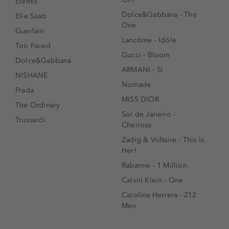
Elemis
Dolce&Gabbana - The
Elie Saab
One
Guerlain
Lancôme - Idôle
Too Faced
Gucci - Bloom
Dolce&Gabbana
ARMANI - Sì
NISHANE
Nomade
Prada
MISS DIOR
The Ordinary
Sol de Janeiro -
Trussardi
Cheirosa
Zadig & Voltaire - This Is
Her!
Rabanne - 1 Million
Calvin Klein - One
Carolina Herrera - 212
Men