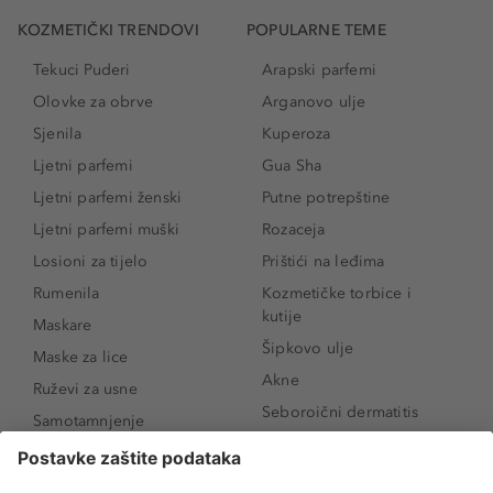
KOZMETIČKI TRENDOVI
POPULARNE TEME
Tekuci Puderi
Arapski parfemi
Olovke za obrve
Arganovo ulje
Sjenila
Kuperoza
Ljetni parfemi
Gua Sha
Ljetni parfemi ženski
Putne potrepštine
Ljetni parfemi muški
Rozaceja
Losioni za tijelo
Prištići na leđima
Rumenila
Kozmetičke torbice i
kutije
Maskare
Šipkovo ulje
Maske za lice
Akne
Ruževi za usne
Seboroični dermatitis
Samotamnjenje
Pigmentne mrlje
Puderi
Vrećice ispod očiju
Proizvodi za njegu lica