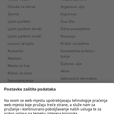
Olovke za obrve
Arganovo ulje
Sjenila
Kuperoza
Ljetni parfemi
Gua Sha
Ljetni parfemi ženski
Putne potrepštine
Ljetni parfemi muški
Rozaceja
Losioni za tijelo
Prištići na leđima
Rumenila
Kozmetičke torbice i
kutije
Maskare
Šipkovo ulje
Maske za lice
Akne
Ruževi za usne
Seboroični dermatitis
Samotamnjenje
Pigmentne mrlje
Puderi
Vrećice ispod očiju
Proizvodi za njegu lica
Novo
Proizvodi za obrve
Koji mi parfem
Sunce i zaštita
odgovara?