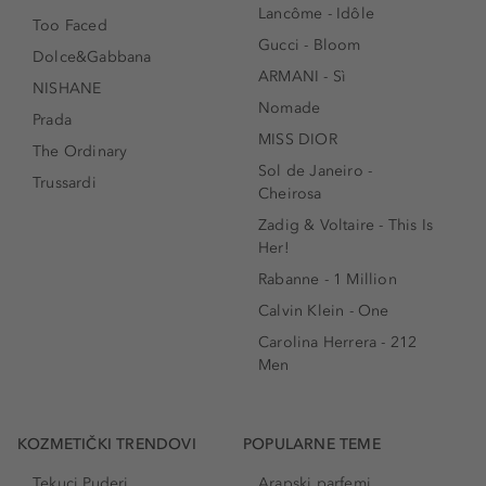
Lancôme - Idôle
Too Faced
Gucci - Bloom
Dolce&Gabbana
ARMANI - Sì
NISHANE
Nomade
Prada
MISS DIOR
The Ordinary
Sol de Janeiro -
Trussardi
Cheirosa
Zadig & Voltaire - This Is
Her!
Rabanne - 1 Million
Calvin Klein - One
Carolina Herrera - 212
Men
KOZMETIČKI TRENDOVI
POPULARNE TEME
Tekuci Puderi
Arapski parfemi