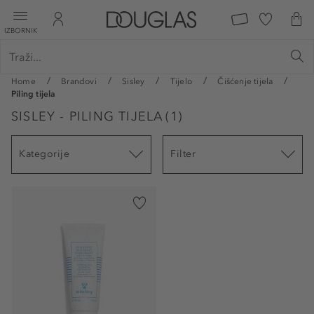
IZBORNIK
Home
Brandovi
Sisley
Tijelo
Čišćenje tijela
Piling tijela
SISLEY - PILING TIJELA
(
1
)
Kategorije
Filter