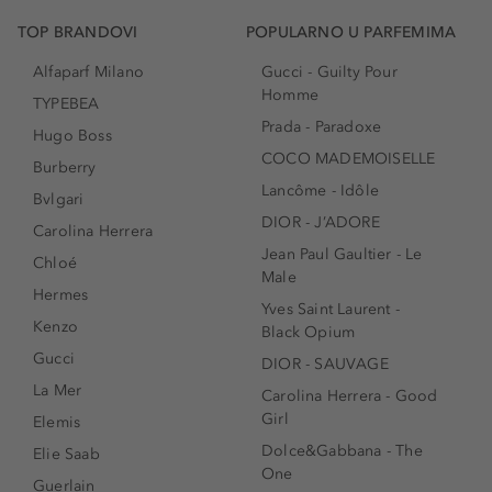
TOP BRANDOVI
POPULARNO U PARFEMIMA
Alfaparf Milano
Gucci - Guilty Pour
Homme
TYPEBEA
Prada - Paradoxe
Hugo Boss
COCO MADEMOISELLE
Burberry
Lancôme - Idôle
Bvlgari
DIOR - J’ADORE
Carolina Herrera
Jean Paul Gaultier - Le
Chloé
Male
Hermes
Yves Saint Laurent -
Kenzo
Black Opium
Gucci
DIOR - SAUVAGE
La Mer
Carolina Herrera - Good
Girl
Elemis
Dolce&Gabbana - The
Elie Saab
One
Guerlain