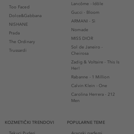
Lancôme - Idôle
Too Faced
Gucci - Bloom
Dolce&Gabbana
ARMANI - Sì
NISHANE
Nomade
Prada
MISS DIOR
The Ordinary
Sol de Janeiro -
Trussardi
Cheirosa
Zadig & Voltaire - This Is
Her!
Rabanne - 1 Million
Calvin Klein - One
Carolina Herrera - 212
Men
KOZMETIČKI TRENDOVI
POPULARNE TEME
Tekuci Puderi
Arapski parfemi