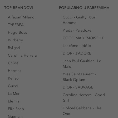
TOP BRANDOVI
POPULARNO U PARFEMIMA
Alfaparf Milano
Gucci - Guilty Pour
Homme
TYPEBEA
Prada - Paradoxe
Hugo Boss
COCO MADEMOISELLE
Burberry
Lancôme - Idôle
Bvlgari
DIOR - J’ADORE
Carolina Herrera
Jean Paul Gaultier - Le
Chloé
Male
Hermes
Yves Saint Laurent -
Kenzo
Black Opium
Gucci
DIOR - SAUVAGE
La Mer
Carolina Herrera - Good
Girl
Elemis
Dolce&Gabbana - The
Elie Saab
One
Guerlain