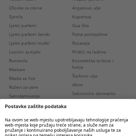
Olovke za obrve
Arganovo ulje
Sjenila
Kuperoza
Ljetni parfemi
Gua Sha
Ljetni parfemi ženski
Putne potrepštine
Ljetni parfemi muški
Rozaceja
Losioni za tijelo
Prištići na leđima
Rumenila
Kozmetičke torbice i
kutije
Maskare
Šipkovo ulje
Maske za lice
Akne
Ruževi za usne
Seboroični dermatitis
Samotamnjenje
Pigmentne mrlje
Puderi
Vrećice ispod očiju
Proizvodi za njegu lica
Novo
Proizvodi za obrve
Koji mi parfem
Sunce i zaštita
odgovara?