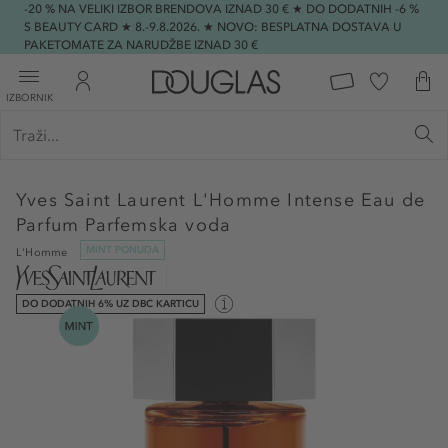
-20 % NA VELIKI IZBOR BRENDOVA IZNAD 30 € ★ DO DODATNIH -6 %
S BEAUTY CARD ★ 8.-9.8.2026. ★ NOVO: BESPLATNA DOSTAVA U
PAKETOMATE ZA NARUDŽBE IZNAD 30 €
IZBORNIK
Yves Saint Laurent
L'Homme Intense Eau de
Parfum Parfemska voda
MINT PONUDA
L'Homme
DO DODATNIH 6% UZ DBC KARTICU