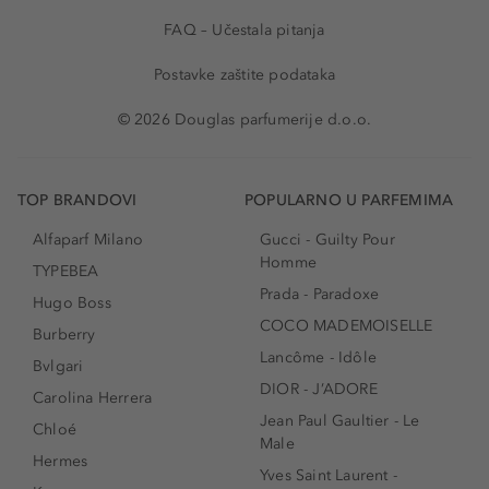
FAQ – Učestala pitanja
Postavke zaštite podataka
© 2026 Douglas parfumerije d.o.o.
TOP BRANDOVI
POPULARNO U PARFEMIMA
Alfaparf Milano
Gucci - Guilty Pour
Homme
TYPEBEA
Prada - Paradoxe
Hugo Boss
COCO MADEMOISELLE
Burberry
Lancôme - Idôle
Bvlgari
DIOR - J’ADORE
Carolina Herrera
Jean Paul Gaultier - Le
Chloé
Male
Hermes
Yves Saint Laurent -