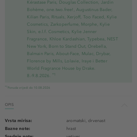
Kérastase Paris, Douglas Collection, Jardin
Bohème, one.two.free!, Augustinus Bader,
Kilian Paris, Rituals, Xerjoff, Too Faced, Kylie
Cosmetics, Zarkoperfume, Morphe, Kylie
Skin, e.l.f. Cosmetics, Kylie Jenner
Fragrance, Khloe Kardashian, Typebea, NEST
New York, Born to Stand Out, Orebella,
Balmain Paris, About-Face, Mulac, Drybar,
Florence by Mills, Lolavie, Iraye i Better
World Fragrance House by Drake.
*1
8.-9.8.2026.
*1
Ponuda vrijedi do 10.08.2026
OPIS
Vrsta mirisa:
aromatski, drvenast
Bazne note:
hrast
Srednje note:
vetiver