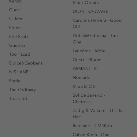
Kenzo
Black Opium
Gucci
DIOR - SAUVAGE
La Mer
Carolina Herrera - Good
Girl
Elemis
Dolce&Gabbana - The
Elie Saab
One
Guerlain
Lancôme - Idôle
Too Faced
Gucci - Bloom
Dolce&Gabbana
ARMANI - Sì
NISHANE
Nomade
Prada
MISS DIOR
The Ordinary
Sol de Janeiro -
Trussardi
Cheirosa
Zadig & Voltaire - This Is
Her!
Rabanne - 1 Million
Calvin Klein - One