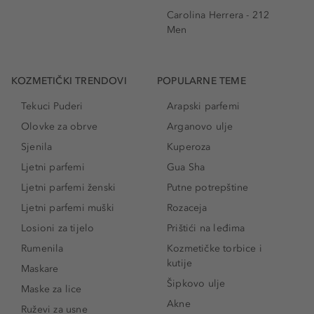
Carolina Herrera - 212
Men
KOZMETIČKI TRENDOVI
POPULARNE TEME
Tekuci Puderi
Arapski parfemi
Olovke za obrve
Arganovo ulje
Sjenila
Kuperoza
Ljetni parfemi
Gua Sha
Ljetni parfemi ženski
Putne potrepštine
Ljetni parfemi muški
Rozaceja
Losioni za tijelo
Prištići na leđima
Rumenila
Kozmetičke torbice i
kutije
Maskare
Šipkovo ulje
Maske za lice
Akne
Ruževi za usne