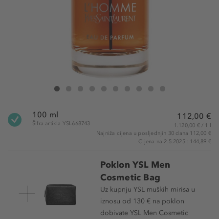
Yves Saint Laurent L'Homme Intense Eau de Parfum
L'Homme Intense Eau de Parfum
L'Homme Intense Eau de Parfum
L'Homme Intense Eau de Parfum
L'Homme Intense Eau de Parfum
L'Homme Intense Eau de Parfum
L'Homme Intense Eau de Parfum
L'Homme Intense Eau de Parfum
L'Homme Intense Eau de Par
L'Homme Intense Eau de
100 ml
112,00 €
Šifra artikla YSL668743
1.120,00 € / 1 l
Najniža cijena u posljednjih 30 dana 112,00 €
Cijena na 2.5.2025.: 144,89 €
Poklon YSL Men
Cosmetic Bag
Uz kupnju YSL muških mirisa u
iznosu od 130 € na poklon
dobivate YSL Men Cosmetic