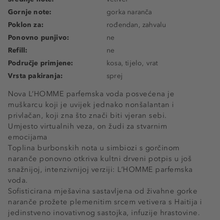
Gornje note:
gorka naranča
Poklon za:
rođendan, zahvalu
Ponovno punjivo:
ne
Refill:
ne
Područje primjene:
kosa, tijelo, vrat
Vrsta pakiranja:
sprej
Nova L’HOMME parfemska voda posvećena je
muškarcu koji je uvijek jednako nonšalantan i
privlačan, koji zna što znači biti vjeran sebi.
Umjesto virtualnih veza, on žudi za stvarnim
emocijama
Toplina burbonskih nota u simbiozi s gorčinom
naranče ponovno otkriva kultni drveni potpis u još
snažnijoj, intenzivnijoj verziji: L’HOMME parfemska
voda.
Sofisticirana mješavina sastavljena od živahne gorke
naranče prožete plemenitim srcem vetivera s Haitija i
jedinstveno inovativnog sastojka, infuzije hrastovine.