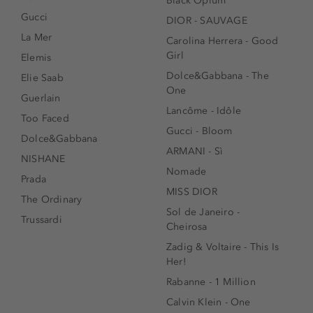
Black Opium
Gucci
DIOR - SAUVAGE
La Mer
Carolina Herrera - Good
Girl
Elemis
Dolce&Gabbana - The
Elie Saab
One
Guerlain
Lancôme - Idôle
Too Faced
Gucci - Bloom
Dolce&Gabbana
ARMANI - Sì
NISHANE
Nomade
Prada
MISS DIOR
The Ordinary
Sol de Janeiro -
Trussardi
Cheirosa
Zadig & Voltaire - This Is
Her!
Rabanne - 1 Million
Calvin Klein - One