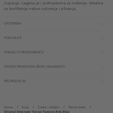
čupanja. Lagana je i jednostavna za nošenje. Idealna
za korištenje nakon tuširanja i plivanja.
UPOTREBA
PODIJELITE
PODACI O PROIZVOĐAČU
OPOZIV PROIZVODA ZBOG SIGURNOSTI
RECENZIJE (0)
Home
Kosa
Četke i češljevi
Ravne četke
Original Detangler Terrain Textures Artic Blue