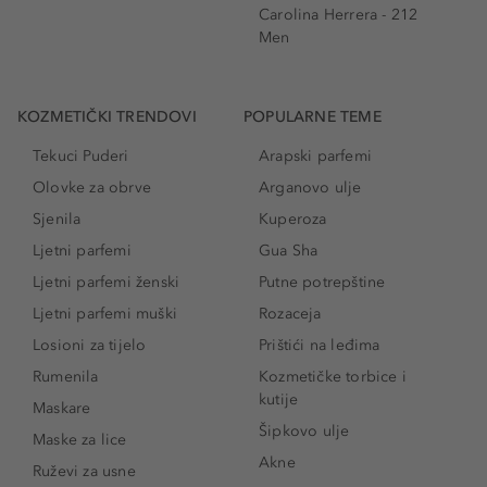
Carolina Herrera - 212
Men
KOZMETIČKI TRENDOVI
POPULARNE TEME
Tekuci Puderi
Arapski parfemi
Olovke za obrve
Arganovo ulje
Sjenila
Kuperoza
Ljetni parfemi
Gua Sha
Ljetni parfemi ženski
Putne potrepštine
Ljetni parfemi muški
Rozaceja
Losioni za tijelo
Prištići na leđima
Rumenila
Kozmetičke torbice i
kutije
Maskare
Šipkovo ulje
Maske za lice
Akne
Ruževi za usne