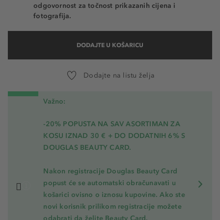
odgovornost za točnost prikazanih cijena i
fotografija.
DODAJTE U KOŠARICU
Dodajte na listu želja
Važno:
-20% POPUSTA NA SAV ASORTIMAN ZA
KOSU
IZNAD 30 € + DO DODATNIH 6% S
DOUGLAS BEAUTY CARD.
Nakon registracije Douglas Beauty Card
popust će se automatski obračunavati u
košarici ovisno o iznosu kupovine. Ako ste
novi korisnik prilikom registracije možete
odabrati da želite Beauty Card.