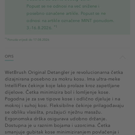
Popust se ne odnosi na već snižene i
posebno označene artikle. Popust se ne
odnosi na artikle označene MINT ponudom.
*1
3.-16.8.2026.
*1
Ponuda vrijedi do 17.08.2026
OPIS
WetBrush Original Detangler je revolucionarna četka
dizajnirana posebno za mokru kosu. Ima ultra-meke
IntelliFlex čekinje koje lako prolaze kroz zapetljane
dijelove. Četka minimizira bol i lomljenje kose.
Pogodna je za sve tipove kose i odlično djeluje i na
mokroj i suhoj kosi. Fleksibilne čekinje prilagođavaju
se obliku vlasišta, pružajući nježnu masažu.
Ergonomska drška osigurava udobno držanje.
Dostupna je u raznim bojama i uzorcima. Četka
smanjuje gubitak kose minimiziranjem povlačenja i