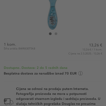
Wet Brush Original Detangler Terrain Textures Art
Original Detangler Terrain Textures Artic Blu
1 kom.
13,26 €
Šifra artikla BWR830TTAB
13,26 € / 1 kom.
Cijena na 2.5.2025.: 13,26 €
Dostupno. Dostava: 2 do 5 radnih dana
Besplatna dostava za narudžbe iznad 70 EUR
Cijena se odnosi na prodaju putem Interneta.
Fotografija proizvoda ne mora u potpunosti
odgovarati stvarnom izgledu i sadržaju proizvoda. U
slučaju tehničkih pogrešaka Douglas ne preuzima