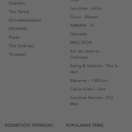
Guerlain
Lancôme - Idôle
Too Faced
Gucci - Bloom
Dolce&Gabbana
ARMANI - Sì
NISHANE
Nomade
Prada
MISS DIOR
The Ordinary
Sol de Janeiro -
Trussardi
Cheirosa
Zadig & Voltaire - This Is
Her!
Rabanne - 1 Million
Calvin Klein - One
Carolina Herrera - 212
Men
KOZMETIČKI TRENDOVI
POPULARNE TEME