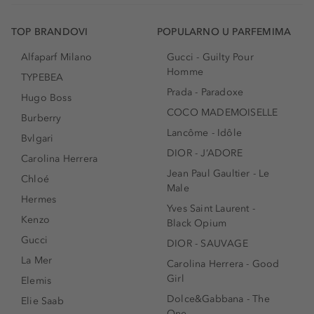
TOP BRANDOVI
POPULARNO U PARFEMIMA
Alfaparf Milano
Gucci - Guilty Pour
Homme
TYPEBEA
Prada - Paradoxe
Hugo Boss
COCO MADEMOISELLE
Burberry
Lancôme - Idôle
Bvlgari
DIOR - J’ADORE
Carolina Herrera
Jean Paul Gaultier - Le
Chloé
Male
Hermes
Yves Saint Laurent -
Kenzo
Black Opium
Gucci
DIOR - SAUVAGE
La Mer
Carolina Herrera - Good
Girl
Elemis
Dolce&Gabbana - The
Elie Saab
One