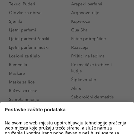
Tekuci Puderi
Arapski parfemi
Olovke za obrve
Arganovo ulje
Sjenila
Kuperoza
Ljetni parfemi
Gua Sha
Ljetni parfemi ženski
Putne potrepštine
Ljetni parfemi muški
Rozaceja
Losioni za tijelo
Prištići na leđima
Rumenila
Kozmetičke torbice i
kutije
Maskare
Šipkovo ulje
Maske za lice
Akne
Ruževi za usne
Seboroični dermatitis
Samotamnjenje
Pigmentne mrlje
Puderi
Vrećice ispod očiju
Proizvodi za njegu lica
Novo
Proizvodi za obrve
Koji mi parfem