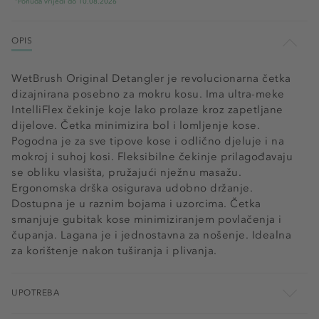
Ponuda vrijedi do 10.08.2026
OPIS
WetBrush Original Detangler je revolucionarna četka
dizajnirana posebno za mokru kosu. Ima ultra-meke
IntelliFlex čekinje koje lako prolaze kroz zapetljane
dijelove. Četka minimizira bol i lomljenje kose.
Pogodna je za sve tipove kose i odlično djeluje i na
mokroj i suhoj kosi. Fleksibilne čekinje prilagođavaju
se obliku vlasišta, pružajući nježnu masažu.
Ergonomska drška osigurava udobno držanje.
Dostupna je u raznim bojama i uzorcima. Četka
smanjuje gubitak kose minimiziranjem povlačenja i
čupanja. Lagana je i jednostavna za nošenje. Idealna
za korištenje nakon tuširanja i plivanja.
UPOTREBA