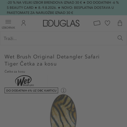
-20 % NA VELIKI IZBOR BRENDOVA IZNAD 30 € ★ DO DODATNIH -6 %
S BEAUTY CARD ★ 8.-9.8.2026. ★ NOVO: BESPLATNA DOSTAVA U
PAKETOMATE ZA NARUDŽBE IZNAD 30 €
IZBORNIK
Wet Brush
Original Detangler Safari
Tiger Četka za kosu
Četke za kosu
DO DODATNIH 6% UZ DBC KARTICU