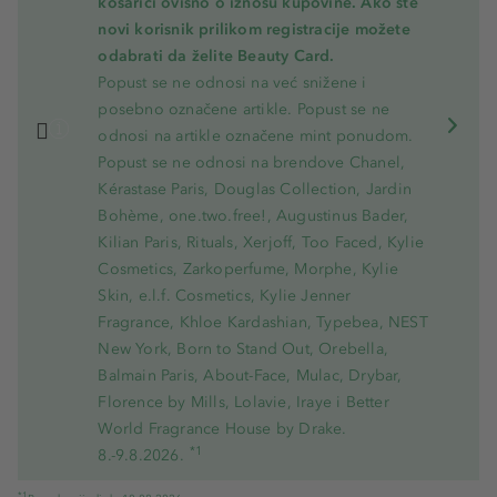
košarici ovisno o iznosu kupovine. Ako ste
novi korisnik prilikom registracije možete
odabrati da želite Beauty Card.
Popust se ne odnosi na već snižene i
posebno označene artikle. Popust se ne
odnosi na artikle označene mint ponudom.
Popust se ne odnosi na brendove Chanel,
Kérastase Paris, Douglas Collection, Jardin
Bohème, one.two.free!, Augustinus Bader,
Kilian Paris, Rituals, Xerjoff, Too Faced, Kylie
Cosmetics, Zarkoperfume, Morphe, Kylie
Skin, e.l.f. Cosmetics, Kylie Jenner
Fragrance, Khloe Kardashian, Typebea, NEST
New York, Born to Stand Out, Orebella,
Balmain Paris, About-Face, Mulac, Drybar,
Florence by Mills, Lolavie, Iraye i Better
World Fragrance House by Drake.
*1
8.-9.8.2026.
*1