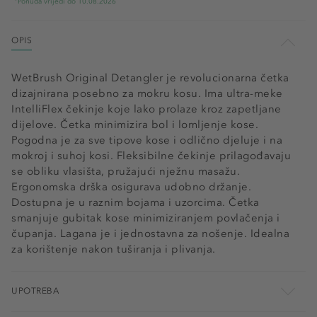
Ponuda vrijedi do 10.08.2026
OPIS
WetBrush Original Detangler je revolucionarna četka
dizajnirana posebno za mokru kosu. Ima ultra-meke
IntelliFlex čekinje koje lako prolaze kroz zapetljane
dijelove. Četka minimizira bol i lomljenje kose.
Pogodna je za sve tipove kose i odlično djeluje i na
mokroj i suhoj kosi. Fleksibilne čekinje prilagođavaju
se obliku vlasišta, pružajući nježnu masažu.
Ergonomska drška osigurava udobno držanje.
Dostupna je u raznim bojama i uzorcima. Četka
smanjuje gubitak kose minimiziranjem povlačenja i
čupanja. Lagana je i jednostavna za nošenje. Idealna
za korištenje nakon tuširanja i plivanja.
UPOTREBA