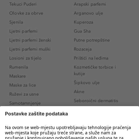
Tekuci Puderi
Arapski parfemi
Olovke za obrve
Arganovo ulje
Sjenila
Kuperoza
Ljetni parfemi
Gua Sha
Ljetni parfemi ženski
Putne potrepštine
Ljetni parfemi muški
Rozaceja
Losioni za tijelo
Prištići na leđima
Rumenila
Kozmetičke torbice i
kutije
Maskare
Šipkovo ulje
Maske za lice
Akne
Ruževi za usne
Seboroični dermatitis
Samotamnjenje
Pigmentne mrlje
Puderi
Vrećice ispod očiju
Proizvodi za njegu lica
Novo
Proizvodi za obrve
Koji mi parfem