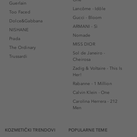
Guerlain
Lancôme - Idôle
Too Faced
Gucci - Bloom
Dolce&Gabbana
ARMANI - Sì
NISHANE
Nomade
Prada
MISS DIOR
The Ordinary
Sol de Janeiro -
Trussardi
Cheirosa
Zadig & Voltaire - This Is
Her!
Rabanne - 1 Million
Calvin Klein - One
Carolina Herrera - 212
Men
KOZMETIČKI TRENDOVI
POPULARNE TEME