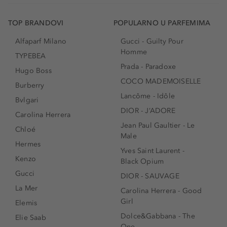
TOP BRANDOVI
POPULARNO U PARFEMIMA
Alfaparf Milano
Gucci - Guilty Pour
Homme
TYPEBEA
Prada - Paradoxe
Hugo Boss
COCO MADEMOISELLE
Burberry
Lancôme - Idôle
Bvlgari
DIOR - J’ADORE
Carolina Herrera
Jean Paul Gaultier - Le
Chloé
Male
Hermes
Yves Saint Laurent -
Kenzo
Black Opium
Gucci
DIOR - SAUVAGE
La Mer
Carolina Herrera - Good
Girl
Elemis
Dolce&Gabbana - The
Elie Saab
One