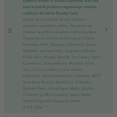
košarici ovisno o iznosu kupovine. Ako ste
novi korisnik prilikom registracije možete
odabrati da želite Beauty Card.
Popust se ne odnosi na već snižene i
posebno označene artikle. Popust se ne
odnosi na artikle označene mint ponudom.
Popust se ne odnosi na brendove Chanel,
Kérastase Paris, Douglas Collection, Jardin
Bohème, one.two.free!, Augustinus Bader,
Kilian Paris, Rituals, Xerjoff, Too Faced, Kylie
Cosmetics, Zarkoperfume, Morphe, Kylie
Skin, e.l.f. Cosmetics, Kylie Jenner
Fragrance, Khloe Kardashian, Typebea, NEST
New York, Born to Stand Out, Orebella,
Balmain Paris, About-Face, Mulac, Drybar,
Florence by Mills, Lolavie, Iraye i Better
World Fragrance House by Drake.
*1
8.-9.8.2026.
*1