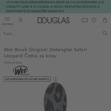
-20 % NA VELIKI IZBOR BRENDOVA IZNAD 30 € ★ DO DODATNIH -6 %
S BEAUTY CARD ★ 8.-9.8.2026. ★ NOVO: BESPLATNA DOSTAVA U
PAKETOMATE ZA NARUDŽBE IZNAD 30 €
IZBORNIK
Wet Brush
Original Detangler Safari
Leopard Četka za kosu
Četke za kosu
DO DODATNIH 6% UZ DBC KARTICU