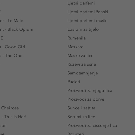
e
Ljetni parfemi
E
Ljetni parfemi ženski
er - Le Male
Ljetni parfemi muški
ent - Black Opium
Losioni za tijelo
GE
Rumenila
a - Good Girl
Maskare
 - The One
Maske za lice
e
Ruževi za usne
Samotamnjenje
Puderi
Proizvodi za njegu lica
Proizvodi za obrve
- Cheirosa
Sunce i zaštita
 - This Is Her!
Serumi za lice
lion
Proizvodi za čišćenje lica
One
Bronzeri