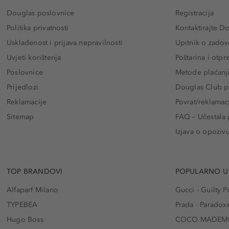
Douglas poslovnice
Registracija
Politika privatnosti
Kontaktirajte D
Usklađenost i prijava nepravilnosti
Upitnik o zadov
Uvjeti korištenja
Poštarina i otp
Poslovnice
Metode plaćanj
Prijedlozi
Douglas Club pr
Reklamacije
Povrat/reklamac
Sitemap
FAQ – Učestala 
Izjava o opoziv
TOP BRANDOVI
POPULARNO U
Alfaparf Milano
Gucci - Guilty
TYPEBEA
Prada - Paradox
Hugo Boss
COCO MADEMO