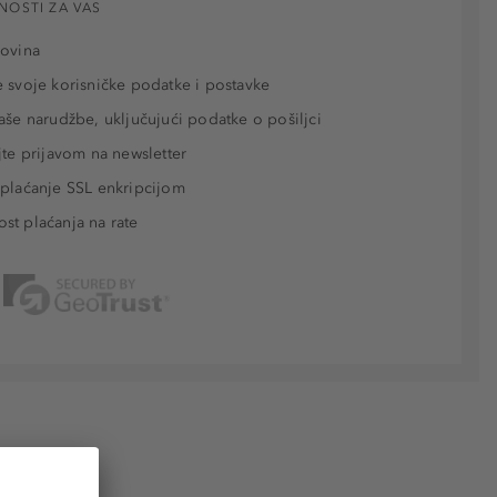
NOSTI ZA VAS
povina
 svoje korisničke podatke i postavke
aše narudžbe, uključujući podatke o pošiljci
jte prijavom na newsletter
plaćanje SSL enkripcijom
t plaćanja na rate