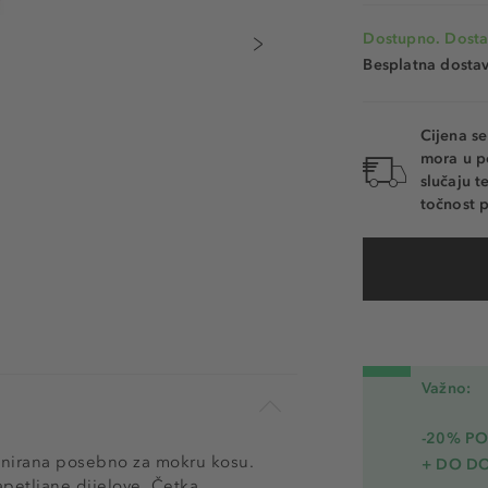
Dostupno. Dosta
Besplatna dosta
Cijena s
mora u p
slučaju 
točnost p
Važno:
-20% PO
ajnirana posebno za mokru kosu.
+ DO D
apetljane dijelove. Četka