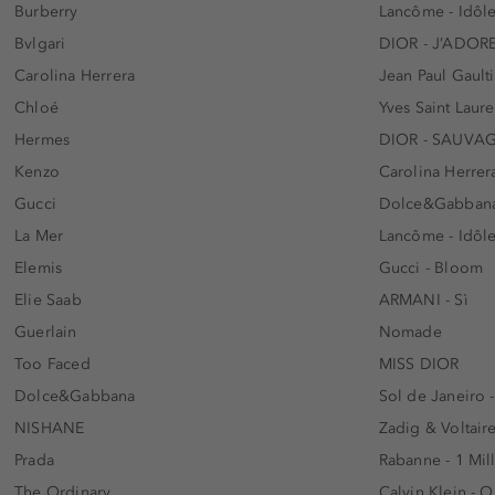
Burberry
Lancôme - Idôl
Bvlgari
DIOR - J’ADOR
Carolina Herrera
Jean Paul Gaulti
Chloé
Yves Saint Laur
Hermes
DIOR - SAUVA
Kenzo
Carolina Herrer
Gucci
Dolce&Gabbana
La Mer
Lancôme - Idôl
Elemis
Gucci - Bloom
Elie Saab
ARMANI - Sì
Guerlain
Nomade
Too Faced
MISS DIOR
Dolce&Gabbana
Sol de Janeiro 
NISHANE
Zadig & Voltaire
Prada
Rabanne - 1 Mil
The Ordinary
Calvin Klein - 