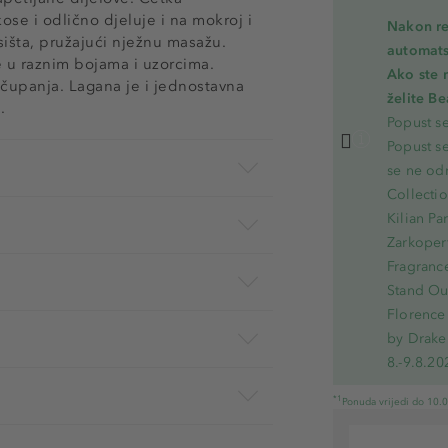
ose i odlično djeluje i na mokroj i
Nakon re
sišta, pružajući nježnu masažu.
automats
 u raznim bojama i uzorcima.
Ako ste 
čupanja. Lagana je i jednostavna
želite B
.
Popust s
Popust s
se ne od
Collecti
Kilian Pa
Zarkoperf
Fragranc
Stand Out
Florence 
by Drake
8.-9.8.20
*1
Ponuda vrijedi do 10.