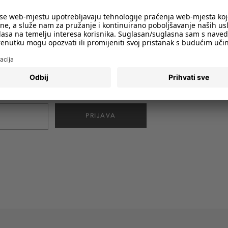
imali obavijesti o svim trendovima i
PRIJAVA