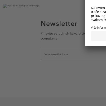
Newsletter
Prijavite se odmah kako biste e-mailom pr
ponudama!