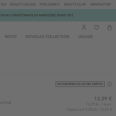
TICA
BEAUTY USLUGE
POSLOVNICE
BEAUTY CLUB
NEWSLETTER
DOSTAVA U PAKETOMATE ZA NARUDŽBE IZNAD 30 €
NOVO
DOUGLAS COLLECTION
USLUGE
DO DODATNIH 6% UZ DBC KARTICU
13,29 €
830TTDR
13,29 € / 1 kom.
Cijena na 2.5.2025.: 13,29 €