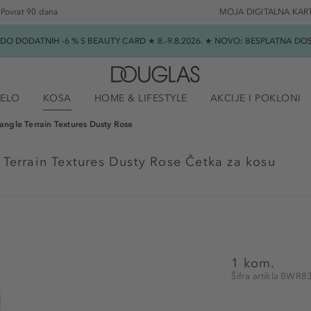
Povrat 90 dana
MOJA DIGITALNA KAR
★ DO DODATNIH -6 % S BEAUTY CARD ★ 8.-9.8.2026. ★ NOVO: BESPLATNA 
JELO
KOSA
HOME & LIFESTYLE
AKCIJE I POKLONI
angle Terrain Textures Dusty Rose
 Terrain Textures Dusty Rose Četka za kosu
1 kom.
Šifra artikla BWR