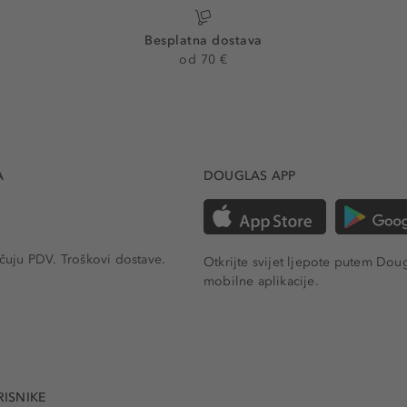
Besplatna dostava
od 70 €
A
DOUGLAS APP
učuju PDV.
Troškovi dostave.
Otkrijte svijet ljepote putem Dou
mobilne aplikacije.
RISNIKE