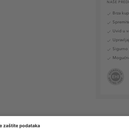
NAŠE PRED
Brza ku
Spremite
Uvid u v
Upravlja
Sigurno 
Mogućnos