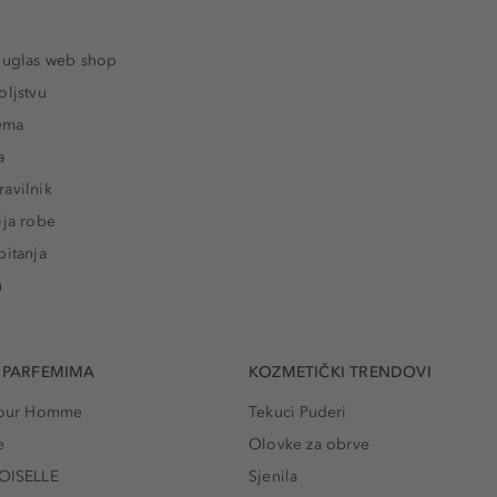
ouglas web shop
oljstvu
rema
a
avilnik
ija robe
pitanja
u
 PARFEMIMA
KOZMETIČKI TRENDOVI
 Pour Homme
Tekuci Puderi
e
Olovke za obrve
ISELLE
Sjenila