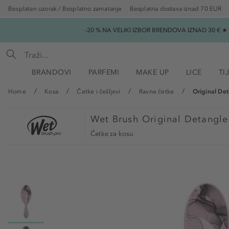
Besplatan uzorak / Besplatno zamatanje
Besplatna dostava iznad 70 EUR
-20 % NA VELIKI IZBOR BRENDOVA IZNAD 30 € 
BRANDOVI
PARFEMI
MAKE UP
LICE
TI
Home
Kosa
Četke i češljevi
Ravne četke
Original Det
Wet Brush
Original Detangle
Četke za kosu