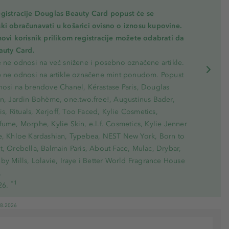
gistracije Douglas Beauty Card popust će se
ki obračunavati u košarici ovisno o iznosu kupovine.
novi korisnik prilikom registracije možete odabrati da
eauty Card.
e ne odnosi na već snižene i posebno označene artikle.
e ne odnosi na artikle označene mint ponudom. Popust
nosi na brendove Chanel, Kérastase Paris, Douglas
on, Jardin Bohème, one.two.free!, Augustinus Bader,
ris, Rituals, Xerjoff, Too Faced, Kylie Cosmetics,
ume, Morphe, Kylie Skin, e.l.f. Cosmetics, Kylie Jenner
e, Khloe Kardashian, Typebea, NEST New York, Born to
, Orebella, Balmain Paris, About-Face, Mulac, Drybar,
by Mills, Lolavie, Iraye i Better World Fragrance House
.
*1
26.
08.2026