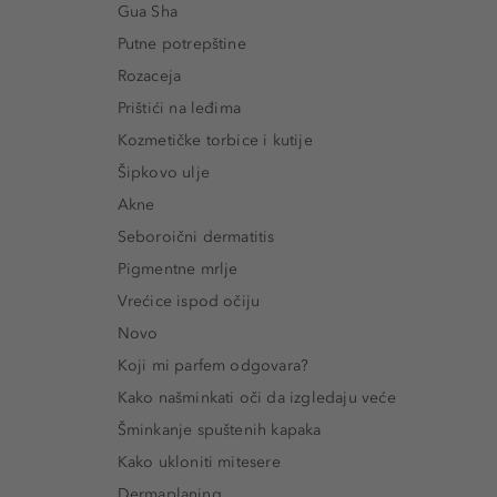
Gua Sha
Putne potrepštine
Rozaceja
Prištići na leđima
Kozmetičke torbice i kutije
Šipkovo ulje
Akne
Seboroični dermatitis
Pigmentne mrlje
Vrećice ispod očiju
Novo
Koji mi parfem odgovara?
Kako našminkati oči da izgledaju veće
Šminkanje spuštenih kapaka
Kako ukloniti mitesere
Dermaplaning