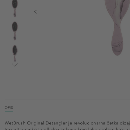
OPIS
WetBrush Original Detangler je revolucionarna četka diz
Ima ultra-meke IntelliFlex čekinje koje lako prolaze kroz z