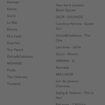
Hermes
Yves Saint Laurent -
Kenzo
Black Opium
Gucci
DIOR - SAUVAGE
La Mer
Carolina Herrera - Good
Girl
Elemis
Dolce&Gabbana - The
Elie Saab
One
Guerlain
Lancôme - Idôle
Too Faced
Gucci - Bloom
Dolce&Gabbana
ARMANI - Sì
NISHANE
Nomade
Prada
MISS DIOR
The Ordinary
Sol de Janeiro -
Trussardi
Cheirosa
Zadig & Voltaire - This Is
Her!
Rabanne - 1 Million