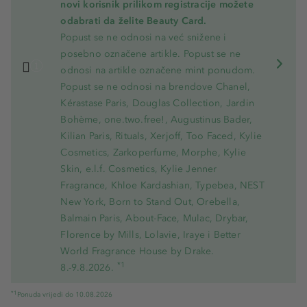
novi korisnik prilikom registracije možete
odabrati da želite Beauty Card.
Popust se ne odnosi na već snižene i
posebno označene artikle. Popust se ne
odnosi na artikle označene mint ponudom.
Popust se ne odnosi na brendove Chanel,
Kérastase Paris, Douglas Collection, Jardin
Bohème, one.two.free!, Augustinus Bader,
Kilian Paris, Rituals, Xerjoff, Too Faced, Kylie
Cosmetics, Zarkoperfume, Morphe, Kylie
Skin, e.l.f. Cosmetics, Kylie Jenner
Fragrance, Khloe Kardashian, Typebea, NEST
New York, Born to Stand Out, Orebella,
Balmain Paris, About-Face, Mulac, Drybar,
Florence by Mills, Lolavie, Iraye i Better
World Fragrance House by Drake.
*1
8.-9.8.2026.
*1
Ponuda vrijedi do 10.08.2026