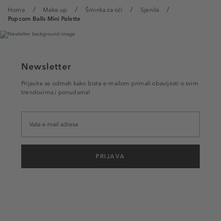
Home
Make up
Šminka za oči
Sjenila
Popcorn Balls Mini Palette
Newsletter
Prijavite se odmah kako biste e-mailom primali obavijesti o svim
trendovima i ponudama!
PRIJAVA