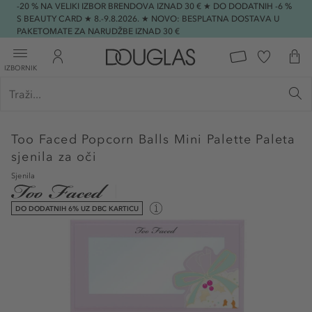
-20 % NA VELIKI IZBOR BRENDOVA IZNAD 30 € ★ DO DODATNIH -6 %
S BEAUTY CARD ★ 8.-9.8.2026. ★ NOVO: BESPLATNA DOSTAVA U
PAKETOMATE ZA NARUDŽBE IZNAD 30 €
IZBORNIK
Too Faced
Popcorn Balls Mini Palette Paleta
sjenila za oči
Sjenila
DO DODATNIH 6% UZ DBC KARTICU