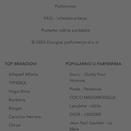
Poslovnice
FAQ – Učestala pitanja
Postavke zaštite podataka
© 2026 Douglas parfumerije d.o.o.
TOP BRANDOVI
POPULARNO U PARFEMIMA
Alfaparf Milano
Gucci - Guilty Pour
Homme
TYPEBEA
Prada - Paradoxe
Hugo Boss
COCO MADEMOISELLE
Burberry
Lancôme - Idôle
Bvlgari
DIOR - J’ADORE
Carolina Herrera
Jean Paul Gaultier - Le
Chloé
Male