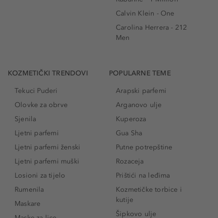
Calvin Klein - One
Carolina Herrera - 212
Men
KOZMETIČKI TRENDOVI
POPULARNE TEME
Tekuci Puderi
Arapski parfemi
Olovke za obrve
Arganovo ulje
Sjenila
Kuperoza
Ljetni parfemi
Gua Sha
Ljetni parfemi ženski
Putne potrepštine
Ljetni parfemi muški
Rozaceja
Losioni za tijelo
Prištići na leđima
Rumenila
Kozmetičke torbice i
kutije
Maskare
Šipkovo ulje
Maske za lice