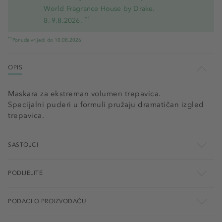
World Fragrance House by Drake.
*1
8.-9.8.2026.
*1
Ponuda vrijedi do 10.08.2026
OPIS
Maskara za ekstreman volumen trepavica.
Specijalni puderi u formuli pružaju dramatičan izgled
trepavica.
SASTOJCI
PODIJELITE
PODACI O PROIZVOĐAČU