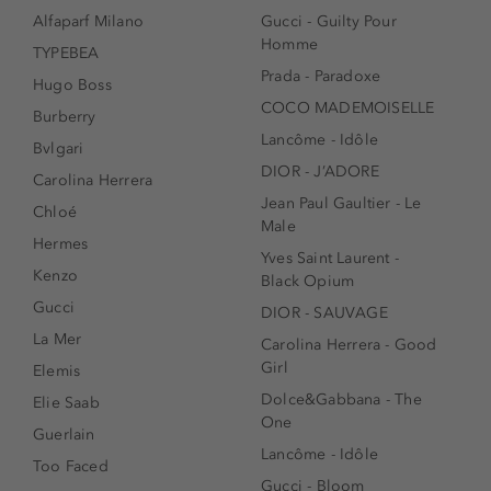
Alfaparf Milano
Gucci - Guilty Pour
Homme
TYPEBEA
Prada - Paradoxe
Hugo Boss
COCO MADEMOISELLE
Burberry
Lancôme - Idôle
Bvlgari
DIOR - J’ADORE
Carolina Herrera
Jean Paul Gaultier - Le
Chloé
Male
Hermes
Yves Saint Laurent -
Kenzo
Black Opium
Gucci
DIOR - SAUVAGE
La Mer
Carolina Herrera - Good
Girl
Elemis
Dolce&Gabbana - The
Elie Saab
One
Guerlain
Lancôme - Idôle
Too Faced
Gucci - Bloom