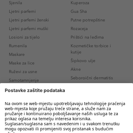
Sjenila
Kuperoza
Ljetni parfemi
Gua Sha
Ljetni parfemi ženski
Putne potrepštine
Ljetni parfemi muški
Rozaceja
Losioni za tijelo
Prištići na leđima
Rumenila
Kozmetičke torbice i
kutije
Maskare
Šipkovo ulje
Maske za lice
Akne
Ruževi za usne
Seboroični dermatitis
Samotamnjenje
Pigmentne mrlje
Puderi
Vrećice ispod očiju
Proizvodi za njegu lica
Novo
Proizvodi za obrve
Koji mi parfem
Sunce i zaštita
odgovara?
Serumi za lice
Kako našminkati oči da
Proizvodi za čišćenje lica