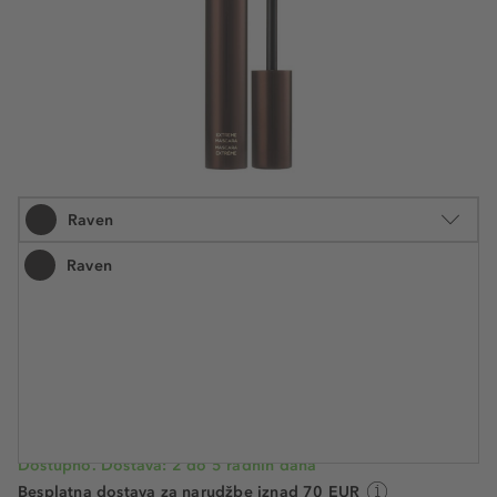
Raven
Raven
8 ml
80,89 €
Šifra artikla TF011778
10.111,30 € / 1 l
Cijena na 2.5.2025.: 80,89 €
Dostupno. Dostava: 2 do 5 radnih dana
Besplatna dostava za narudžbe iznad 70 EUR