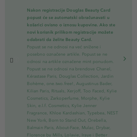
Nakon registracije Douglas Beauty Card
popust će se automatski obračunavati u
košarici ovisno o iznosu kupovine. Ako ste
novi korisnik prilikom registracije možete
odabrati da želite Beauty Card.
Popust se ne odnosi na već snižene i
posebno označene artikle. Popust se ne
odnosi na artikle označene mint ponudom.
Popust se ne odnosi na brendove Chanel,
Kérastase Paris, Douglas Collection, Jardin
Bohème, one.two.free!, Augustinus Bader,
Kilian Paris, Rituals, Xerjoff, Too Faced, Kylie
Cosmetics, Zarkoperfume, Morphe, Kylie
Skin, e.l.f. Cosmetics, Kylie Jenner
Fragrance, Khloe Kardashian, Typebea, NEST
New York, Born to Stand Out, Orebella,
Balmain Paris, About-Face, Mulac, Drybar,
Florence by Mills, Lolavie, Iraye i Better