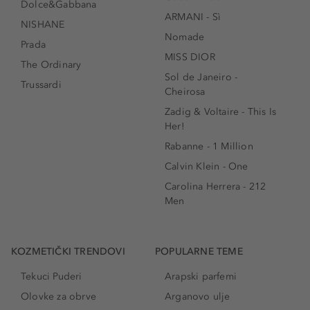
Dolce&Gabbana
ARMANI - Sì
NISHANE
Nomade
Prada
MISS DIOR
The Ordinary
Sol de Janeiro -
Trussardi
Cheirosa
Zadig & Voltaire - This Is
Her!
Rabanne - 1 Million
Calvin Klein - One
Carolina Herrera - 212
Men
KOZMETIČKI TRENDOVI
POPULARNE TEME
Tekuci Puderi
Arapski parfemi
Olovke za obrve
Arganovo ulje