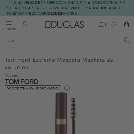
-20 % NA VELIKI IZBOR BRENDOVA IZNAD 30 € ★ DO DODATNIH -6 %
S BEAUTY CARD ★ 8.-9.8.2026. ★ NOVO: BESPLATNA DOSTAVA U
PAKETOMATE ZA NARUDŽBE IZNAD 30 €
IZBORNIK
Tom Ford
Extreme Mascara Maskara za
volumen
Maskare
DO DODATNIH 6% UZ DBC KARTICU