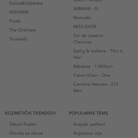
Dolce&Gabbana
ARMANI - Sì
NISHANE
Nomade
Prada
MISS DIOR
The Ordinary
Sol de Janeiro -
Trussardi
Cheirosa
Zadig & Voltaire - This Is
Her!
Rabanne - 1 Million
Calvin Klein - One
Carolina Herrera - 212
Men
KOZMETIČKI TRENDOVI
POPULARNE TEME
Tekuci Puderi
Arapski parfemi
Olovke za obrve
Arganovo ulje