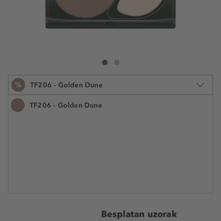
Sensai Total Finish Compact Foundation SPF10 - Ref
Total Finish Compact Foundation SPF10 - Refi
%
TF206 - Golden Dune
TF206 - Golden Dune
11 g
40,79 €
Šifra artikla K257685
3.708,20 € / 1 kg
Najniža cijena u posljednjih 30 dana 50,99 €
UŠTEDITE -20%
Cijena na 2.5.2025.: 40,79 €
Besplatan uzorak