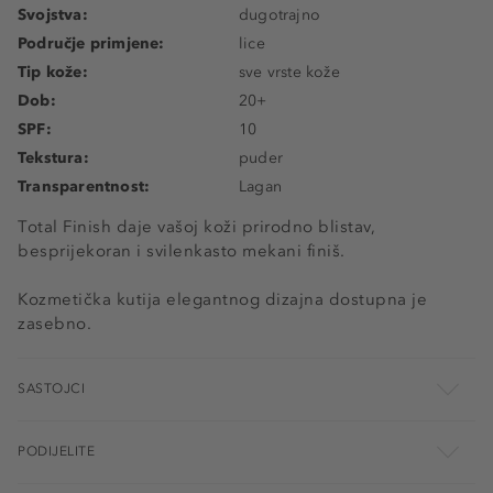
Svojstva:
dugotrajno
Područje primjene:
lice
Tip kože:
sve vrste kože
Dob:
20+
SPF:
10
Tekstura:
puder
Transparentnost:
Lagan
Total Finish daje vašoj koži prirodno blistav,
besprijekoran i svilenkasto mekani finiš.
Kozmetička kutija elegantnog dizajna dostupna je
zasebno.
SASTOJCI
PODIJELITE