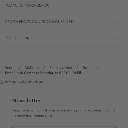
PODACI O PROIZVOĐAČU
OPOZIV PROIZVODA ZBOG SIGURNOSTI
RECENZIJE (0)
Home
Make up
Šminka za lice
Puderi
Total Finish Compact Foundation SPF10 - Refill
Newsletter
Prijavite se odmah kako biste e-mailom primali obavijesti o svim
trendovima i ponudama!