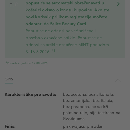
popust će se automatski obračunavati u
košarici ovisno o iznosu kupovine. Ako ste
novi korisnik prilikom registracije možete
odabrati da želite Beauty Card.
Popust se ne odnosi na već snižene i
posebno označene artikle. Popust se ne
odnosi na artikle označene MINT ponudom.
*1
3.-16.8.2026.
*1
Ponuda vrijedi do 17.08.2026
OPIS
Karakteristike proizvoda:
bez acetona, bez alkohola,
bez amonijaka, bez ftalata,
bez parabena, ne sadrži
palmino ulje, nije testirano na
životinjama
Finiš:
prikrivajući, prirodan