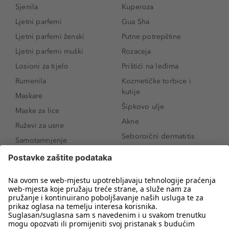
Sjenila
Kuperoza
Ljetni parfemi
Gua Sha
Ljetni parfemi ženski
Putne potrepštine
Ljetni parfemi muški
Rozaceja
Losioni za tijelo
Prištići na leđima
Rumenila
Kozmetičke torbice i
kutije
Maskare
Šipkovo ulje
Maske za lice
Akne
Ruževi za usne
Seboroični dermatitis
Samotamnjenje
Pigmentne mrlje
Puderi
Vrećice ispod očiju
Proizvodi za njegu lica
Novo
Proizvodi za obrve
Koji mi parfem
Sunce i zaštita
odgovara?
Serumi za lice
Kako našminkati oči da