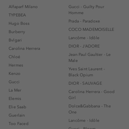
Alfaparf Milano
Gucci - Guilty Pour
Homme
TYPEBEA
Prada - Paradoxe
Hugo Boss
COCO MADEMOISELLE
Burberry
Lancôme - Idôle
Bvlgari
DIOR - J’ADORE
Carolina Herrera
Jean Paul Gaultier - Le
Chloé
Male
Hermes
Yves Saint Laurent -
Kenzo
Black Opium
Gucci
DIOR - SAUVAGE
La Mer
Carolina Herrera - Good
Girl
Elemis
Dolce&Gabbana - The
Elie Saab
One
Guerlain
Lancôme - Idôle
Too Faced
Gucci - Bloom