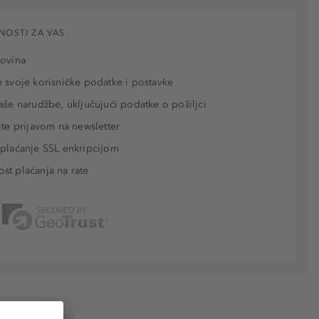
NOSTI ZA VAS
povina
 svoje korisničke podatke i postavke
aše narudžbe, uključujući podatke o pošiljci
jte prijavom na newsletter
plaćanje SSL enkripcijom
t plaćanja na rate