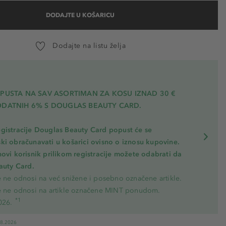
DODAJTE U KOŠARICU
Dodajte na listu želja
OPUSTA NA SAV ASORTIMAN ZA KOSU
IZNAD 30 €
ODATNIH 6% S DOUGLAS BEAUTY CARD.
gistracije Douglas Beauty Card popust će se
ki obračunavati u košarici ovisno o iznosu kupovine.
novi korisnik prilikom registracije možete odabrati da
eauty Card.
e ne odnosi na već snižene i posebno označene artikle.
e ne odnosi na artikle označene MINT ponudom.
*1
026.
08.2026