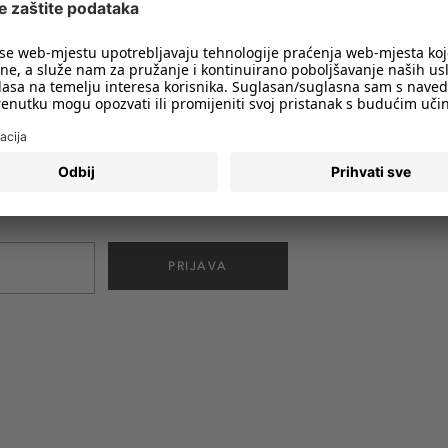
imali obavijesti o svim trendovima i
PRIJAVA