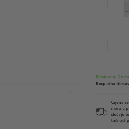
Dostupno. Dosta
Besplatna dosta
Cijena s
mora u p
slučaju 
točnost p