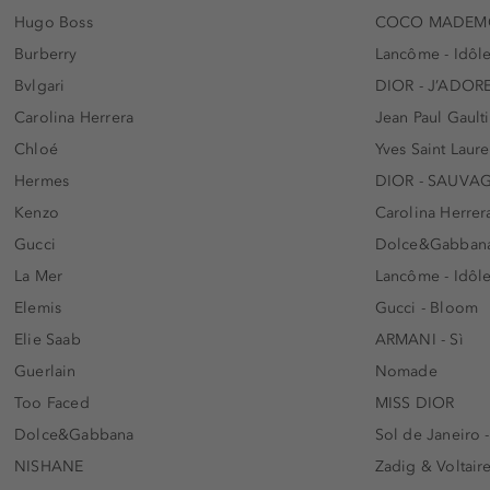
Hugo Boss
COCO MADEMO
Burberry
Lancôme - Idôl
Bvlgari
DIOR - J’ADOR
Carolina Herrera
Jean Paul Gaulti
Chloé
Yves Saint Laur
Hermes
DIOR - SAUVA
Kenzo
Carolina Herrer
Gucci
Dolce&Gabbana
La Mer
Lancôme - Idôl
Elemis
Gucci - Bloom
Elie Saab
ARMANI - Sì
Guerlain
Nomade
Too Faced
MISS DIOR
Dolce&Gabbana
Sol de Janeiro 
NISHANE
Zadig & Voltaire