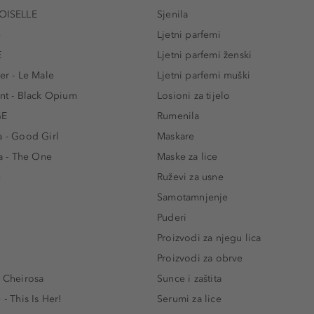
ISELLE
Sjenila
e
Ljetni parfemi
E
Ljetni parfemi ženski
er - Le Male
Ljetni parfemi muški
ent - Black Opium
Losioni za tijelo
GE
Rumenila
a - Good Girl
Maskare
 - The One
Maske za lice
e
Ruževi za usne
Samotamnjenje
Puderi
Proizvodi za njegu lica
Proizvodi za obrve
- Cheirosa
Sunce i zaštita
 - This Is Her!
Serumi za lice