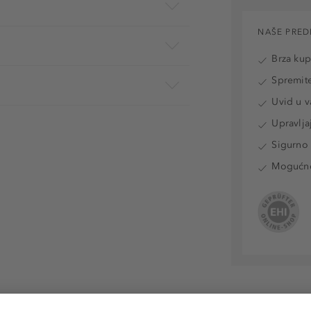
NAŠE PRED
Brza ku
Spremite
Uvid u v
Upravlja
Sigurno 
Mogućnos