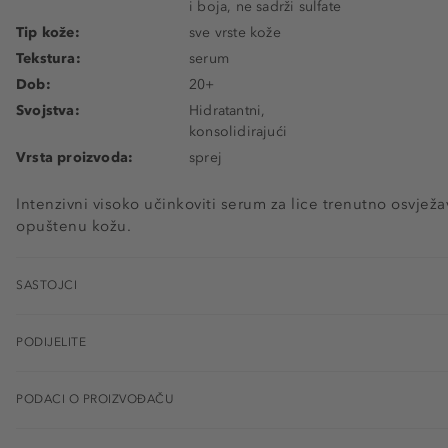
i boja, ne sadrži sulfate
Tip kože:
sve vrste kože
Tekstura:
serum
Dob:
20+
Svojstva:
Hidratantni,
konsolidirajući
Vrsta proizvoda:
sprej
Intenzivni visoko učinkoviti serum za lice trenutno osvježav
opuštenu kožu.
SASTOJCI
PODIJELITE
PODACI O PROIZVOĐAČU