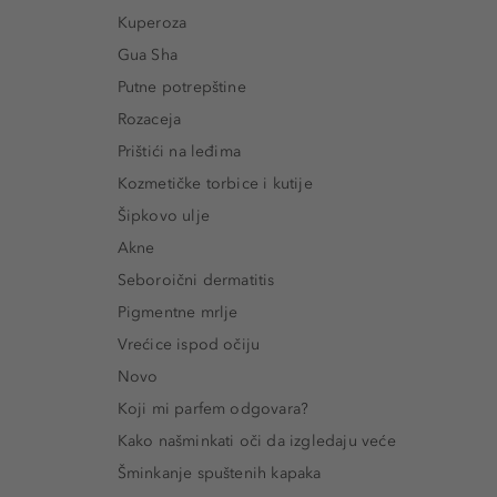
Kuperoza
Gua Sha
Putne potrepštine
Rozaceja
Prištići na leđima
Kozmetičke torbice i kutije
Šipkovo ulje
Akne
Seboroični dermatitis
Pigmentne mrlje
Vrećice ispod očiju
Novo
Koji mi parfem odgovara?
Kako našminkati oči da izgledaju veće
Šminkanje spuštenih kapaka