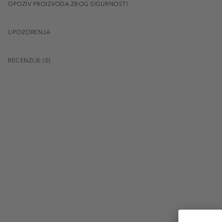
OPOZIV PROIZVODA ZBOG SIGURNOSTI
UPOZORENJA
RECENZIJE (0)