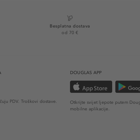
Besplatna dostava
od 70 €
A
DOUGLAS APP
učuju PDV.
Troškovi dostave.
Otkrijte svijet ljepote putem Dou
mobilne aplikacije.