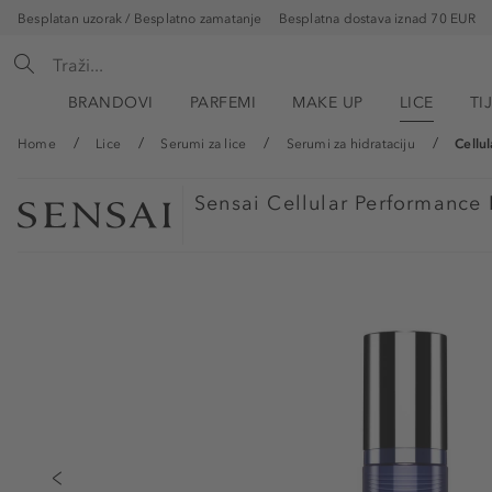
Besplatan uzorak / Besplatno zamatanje
Besplatna dostava iznad 70 EUR
BRANDOVI
PARFEMI
MAKE UP
LICE
TI
Home
Lice
Serumi za lice
Serumi za hidrataciju
Cellu
Sensai
Cellular Performance 