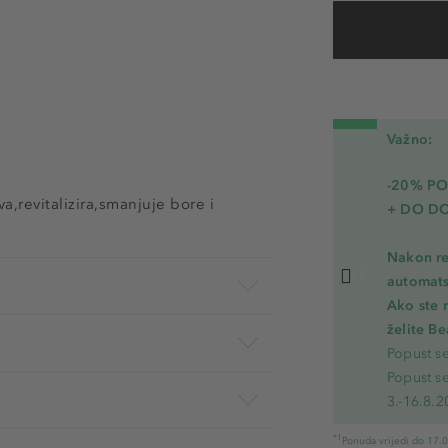
Važno:
-20% P
a,revitalizira,smanjuje bore i
+ DO D
Nakon re
automats
Ako ste 
želite B
Popust s
Popust s
3.-16.8.2
*1
Ponuda vrijedi do 17.