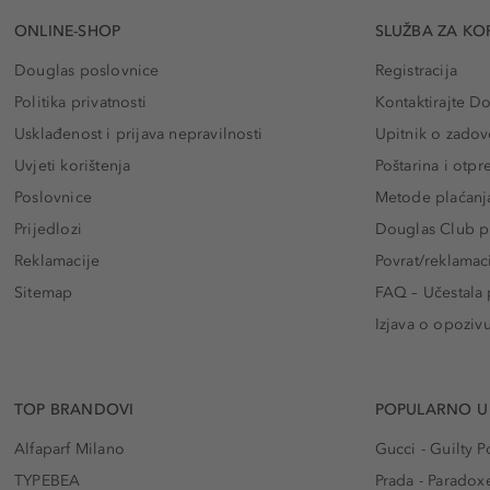
ONLINE-SHOP
SLUŽBA ZA KO
Douglas poslovnice
Registracija
Politika privatnosti
Kontaktirajte D
Usklađenost i prijava nepravilnosti
Upitnik o zadov
Uvjeti korištenja
Poštarina i otp
Poslovnice
Metode plaćanj
Prijedlozi
Douglas Club pr
Reklamacije
Povrat/reklamac
Sitemap
FAQ – Učestala 
Izjava o opoziv
TOP BRANDOVI
POPULARNO U
Alfaparf Milano
Gucci - Guilty
TYPEBEA
Prada - Paradox