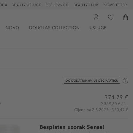
TICA
BEAUTY USLUGE
POSLOVNICE
BEAUTY CLUB
NEWSLETTER
NOVO
DOUGLAS COLLECTION
USLUGE
DO DODATNIH 6% UZ DBC KARTICU
374,79 €
5
9.369,80 € / 1 l
Cijena na 2.5.2025.: 360,49 €
Besplatan uzorak Sensai