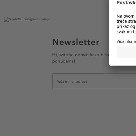
Newsletter
Prijavite se odmah kako biste e-mailom pr
ponudama!