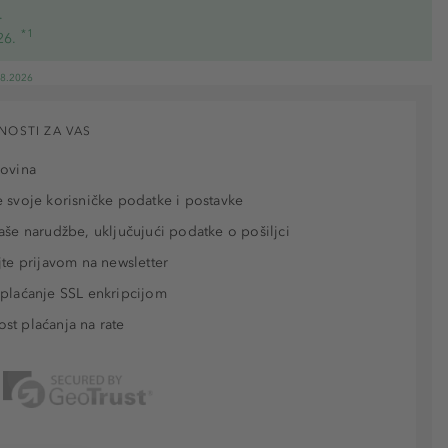
.
*1
26.
08.2026
NOSTI ZA VAS
povina
 svoje korisničke podatke i postavke
aše narudžbe, uključujući podatke o pošiljci
jte prijavom na newsletter
plaćanje SSL enkripcijom
t plaćanja na rate