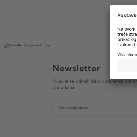
Newsletter
Prijavite se odmah kako biste e-mailom pr
ponudama!