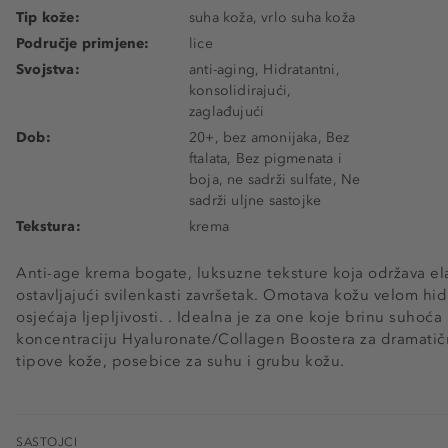
Tip kože:
suha koža, vrlo suha koža
Područje primjene:
lice
Svojstva:
anti-aging, Hidratantni,
konsolidirajući,
zaglađujući
Dob:
20+, bez amonijaka, Bez
ftalata, Bez pigmenata i
boja, ne sadrži sulfate, Ne
sadrži uljne sastojke
Tekstura:
krema
Anti-age krema bogate, luksuzne teksture koja održava elas
ostavljajući svilenkasti završetak. Omotava kožu velom hid
osjećaja ljepljivosti. . Idealna je za one koje brinu suhoća
koncentraciju Hyaluronate/Collagen Boostera za dramatič
tipove kože, posebice za suhu i grubu kožu.
SASTOJCI