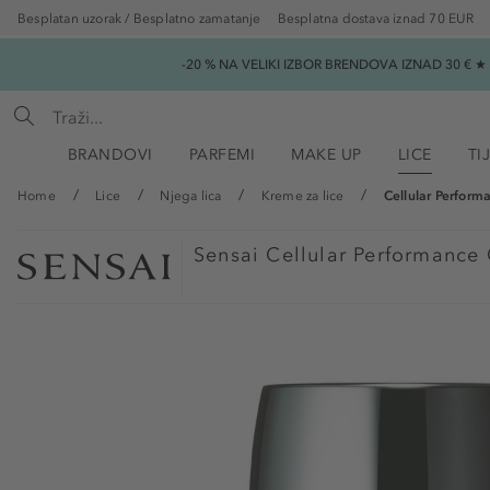
Besplatan uzorak / Besplatno zamatanje
Besplatna dostava iznad 70 EUR
-20 % NA VELIKI IZBOR BRENDOVA IZNAD 30 € 
BRANDOVI
PARFEMI
MAKE UP
LICE
TI
Home
Lice
Njega lica
Kreme za lice
Cellular Perfor
Sensai
Cellular Performance