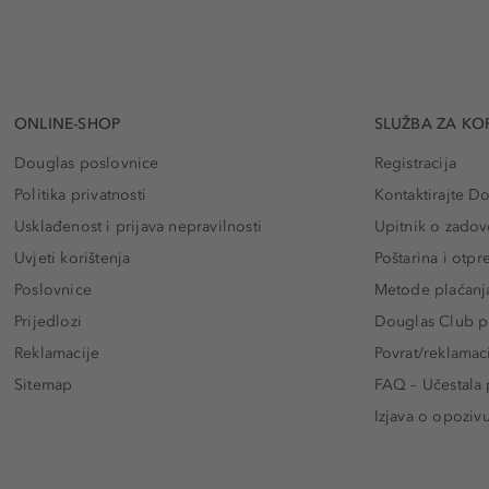
ONLINE-SHOP
SLUŽBA ZA KO
Douglas poslovnice
Registracija
Politika privatnosti
Kontaktirajte D
Usklađenost i prijava nepravilnosti
Upitnik o zadov
Uvjeti korištenja
Poštarina i otp
Poslovnice
Metode plaćanj
Prijedlozi
Douglas Club pr
Reklamacije
Povrat/reklamac
Sitemap
FAQ – Učestala 
Izjava o opoziv