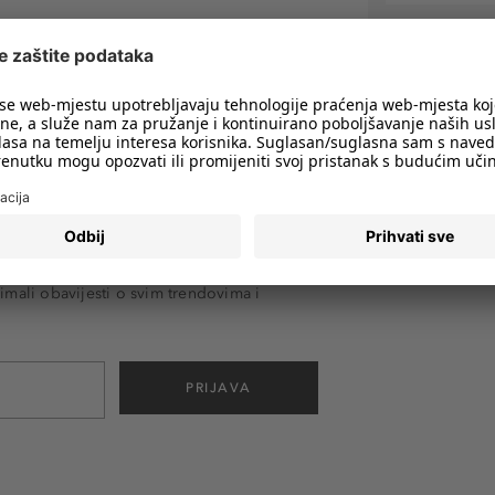
imali obavijesti o svim trendovima i
PRIJAVA