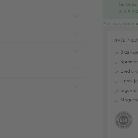
by Drake
8.-9.8.20
*1
Ponuda vrijedi do 10.
NAŠE PRED
Brza ku
Spremite
Uvid u v
Upravlja
Sigurno 
Mogućnos