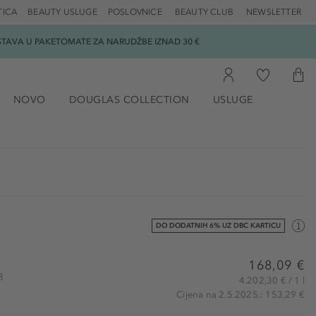
TICA
BEAUTY USLUGE
POSLOVNICE
BEAUTY CLUB
NEWSLETTER
DOSTAVA U PAKETOMATE ZA NARUDŽBE IZNAD 30 €
NOVO
DOUGLAS COLLECTION
USLUGE
DO DODATNIH 6% UZ DBC KARTICU
168,09 €
3
4.202,30 € / 1 l
Cijena na 2.5.2025.: 153,29 €