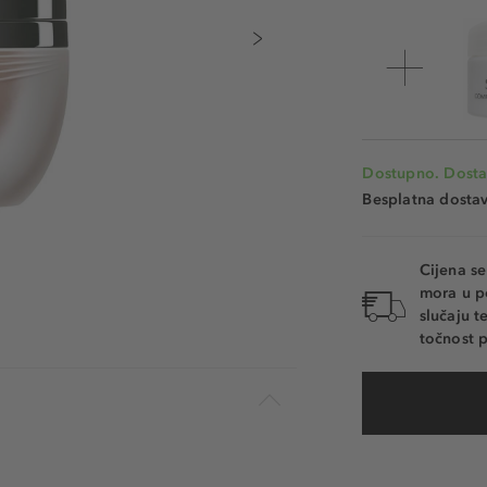
Dostupno. Dosta
Besplatna dosta
Cijena s
mora u p
slučaju 
točnost p