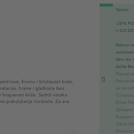
Važno:
-20% PO
+ DO D
Nakon re
automats
Ako ste 
želite B
Popust s
Popust s
tičnost, finoću i blistavost kože,
ratacije, hrane i glatkoće bez
se ne od
 i hrapavost kože. Sadrži visoku
Collecti
no poboljšanje čvrstoće. Za sve
Kilian Pa
Zarkoperf
Fragranc
Stand Out
Florence 