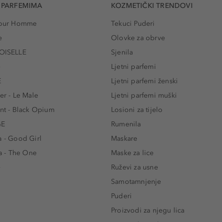
 PARFEMIMA
KOZMETIČKI TRENDOVI
 Pour Homme
Tekuci Puderi
e
Olovke za obrve
ISELLE
Sjenila
e
Ljetni parfemi
E
Ljetni parfemi ženski
er - Le Male
Ljetni parfemi muški
ent - Black Opium
Losioni za tijelo
GE
Rumenila
a - Good Girl
Maskare
 - The One
Maske za lice
e
Ruževi za usne
Samotamnjenje
Puderi
Proizvodi za njegu lica