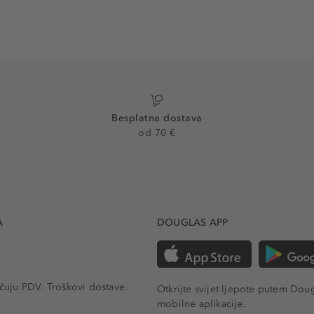
Besplatna dostava
od 70 €
A
DOUGLAS APP
učuju PDV.
Troškovi dostave.
Otkrijte svijet ljepote putem Dou
mobilne aplikacije.