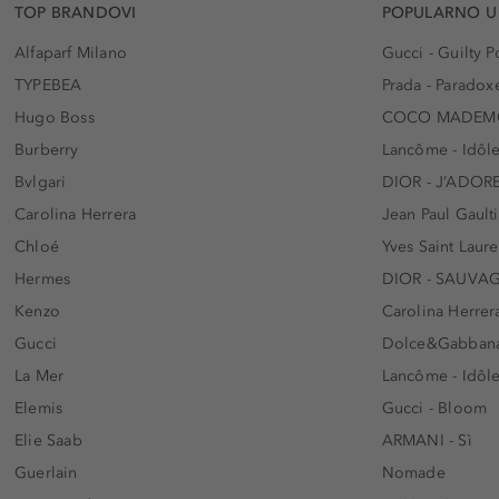
TOP BRANDOVI
POPULARNO U
Alfaparf Milano
Gucci - Guilty
TYPEBEA
Prada - Paradox
Hugo Boss
COCO MADEMO
Burberry
Lancôme - Idôl
Bvlgari
DIOR - J’ADOR
Carolina Herrera
Jean Paul Gaulti
Chloé
Yves Saint Laur
Hermes
DIOR - SAUVA
Kenzo
Carolina Herrer
Gucci
Dolce&Gabbana
La Mer
Lancôme - Idôl
Elemis
Gucci - Bloom
Elie Saab
ARMANI - Sì
Guerlain
Nomade