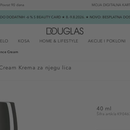
Povrat 90 dana
MOJA DIGITALNA KAR
★ DO DODATNIH -6 % S BEAUTY CARD ★ 8.-9.8.2026. ★ NOVO: BESPLATNA 
JELO
KOSA
HOME & LIFESTYLE
AKCIJE I POKLONI
mance Cream
 Cream Krema za njegu lica
40 ml
Šifra artikla K9046