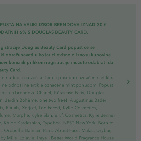
PUSTA NA VELIKI IZBOR BRENDOVA IZNAD 30 €
ODATNIH 6% S DOUGLAS BEAUTY CARD.
gistracije Douglas Beauty Card popust će se
ki obračunavati u košarici ovisno o iznosu kupovine.
novi korisnik prilikom registracije možete odabrati da
eauty Card.
e ne odnosi na već snižene i posebno označene artikle.
e ne odnosi na artikle označene mint ponudom. Popust
nosi na brendove Chanel, Kérastase Paris, Douglas
on, Jardin Bohème, one.two.free!, Augustinus Bader,
ris, Rituals, Xerjoff, Too Faced, Kylie Cosmetics,
ume, Morphe, Kylie Skin, e.l.f. Cosmetics, Kylie Jenner
e, Khloe Kardashian, Typebea, NEST New York, Born to
, Orebella, Balmain Paris, About-Face, Mulac, Drybar,
by Mills, Lolavie, Iraye i Better World Fragrance House