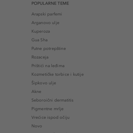
POPULARNE TEME
Arapski parfemi
Arganovo ulje
Kuperoza
Gua Sha
Putne potrepštine
Rozaceja
Prištići na leđima
Kozmetičke torbice i kutije
Šipkovo ulje
Akne
Seboroični dermatitis
Pigmentne mrlje
Vrećice ispod očiju
Novo