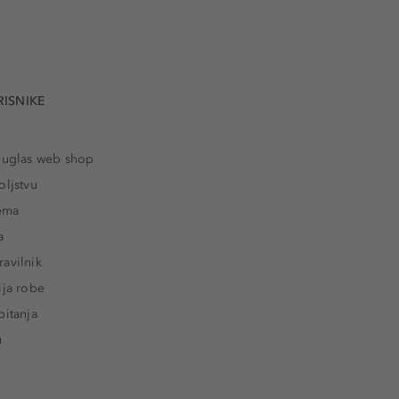
RISNIKE
ouglas web shop
oljstvu
rema
a
avilnik
ija robe
pitanja
u