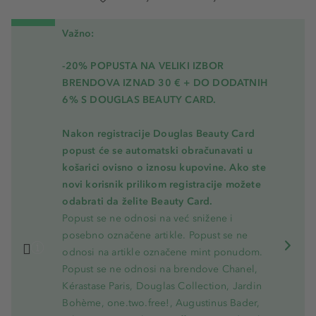
Važno:
-20% POPUSTA NA VELIKI IZBOR
BRENDOVA IZNAD 30 € + DO DODATNIH
6% S DOUGLAS BEAUTY CARD.
Nakon registracije Douglas Beauty Card
popust će se automatski obračunavati u
košarici ovisno o iznosu kupovine. Ako ste
novi korisnik prilikom registracije možete
odabrati da želite Beauty Card.
Popust se ne odnosi na već snižene i
posebno označene artikle. Popust se ne
odnosi na artikle označene mint ponudom.
Popust se ne odnosi na brendove Chanel,
Kérastase Paris, Douglas Collection, Jardin
Bohème, one.two.free!, Augustinus Bader,