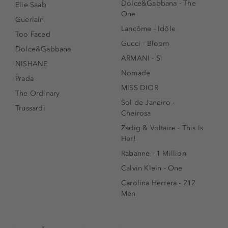
Dolce&Gabbana - The
Elie Saab
One
Guerlain
Lancôme - Idôle
Too Faced
Gucci - Bloom
Dolce&Gabbana
ARMANI - Sì
NISHANE
Nomade
Prada
MISS DIOR
The Ordinary
Sol de Janeiro -
Trussardi
Cheirosa
Zadig & Voltaire - This Is
Her!
Rabanne - 1 Million
Calvin Klein - One
Carolina Herrera - 212
Men