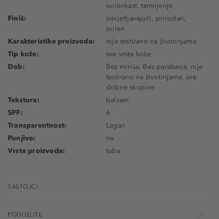
svilenkast, tamnjenje
Finiš:
osvjetljavajući, prirodan,
svilen
Karakteristike proizvoda:
nije testirano na životinjama
Tip kože:
sve vrste kože
Dob:
Bez mirisa, Bez parabena, nije
testirano na životinjama, sve
dobne skupine
Tekstura:
balzam
SPF:
6
Transparentnost:
Lagan
Punjivo:
ne
Vrsta proizvoda:
tuba
SASTOJCI
PODIJELITE