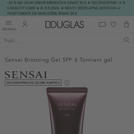
-20 % NA VELIKI IZBOR BRENDOVA IZNAD 30 € ★ DO DODATNIH -6 %
S BEAUTY CARD ★ 8.-9.8.2026. ★ NOVO: BESPLATNA DOSTAVA U
PAKETOMATE ZA NARUDŽBE IZNAD 30 €
IZBORNIK
Sensai
Bronzing Gel SPF 6 Tonirani gel
DO DODATNIH 6% UZ DBC KARTICU