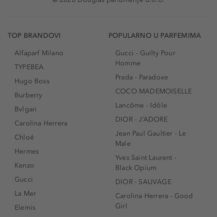
TOP BRANDOVI
POPULARNO U PARFEMIMA
Alfaparf Milano
Gucci - Guilty Pour
Homme
TYPEBEA
Prada - Paradoxe
Hugo Boss
COCO MADEMOISELLE
Burberry
Lancôme - Idôle
Bvlgari
DIOR - J’ADORE
Carolina Herrera
Jean Paul Gaultier - Le
Chloé
Male
Hermes
Yves Saint Laurent -
Kenzo
Black Opium
Gucci
DIOR - SAUVAGE
La Mer
Carolina Herrera - Good
Girl
Elemis