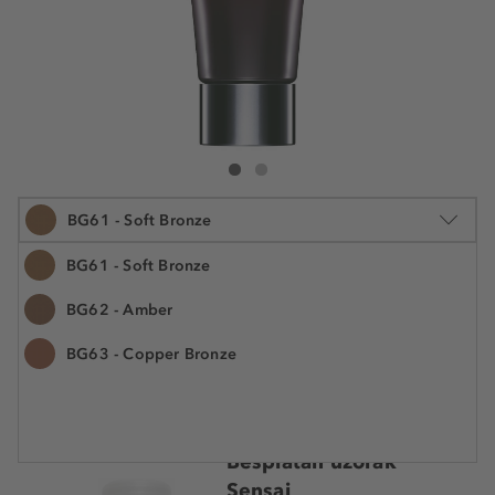
Sensai Bronzing Gel SPF 6
Bronzing Gel SPF 6
BG61 - Soft Bronze
BG61 - Soft Bronze
BG62 - Amber
50 ml
BG63 - Copper Bronze
47,49 €
Šifra artikla K94369
949,80 € / 1 l
Cijena na 2.5.2025.: 45,69 €
Besplatan uzorak
Sensai