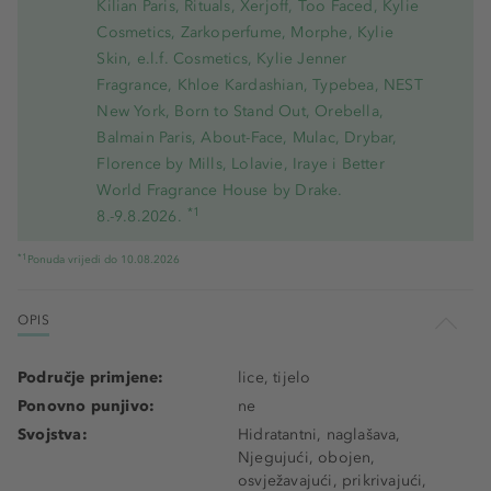
Kilian Paris, Rituals, Xerjoff, Too Faced, Kylie
Cosmetics, Zarkoperfume, Morphe, Kylie
Skin, e.l.f. Cosmetics, Kylie Jenner
Fragrance, Khloe Kardashian, Typebea, NEST
New York, Born to Stand Out, Orebella,
Balmain Paris, About-Face, Mulac, Drybar,
Florence by Mills, Lolavie, Iraye i Better
World Fragrance House by Drake.
*1
8.-9.8.2026.
*1
Ponuda vrijedi do 10.08.2026
OPIS
Područje primjene:
lice, tijelo
Ponovno punjivo:
ne
Svojstva:
Hidratantni, naglašava,
Njegujući, obojen,
osvježavajući, prikrivajući,