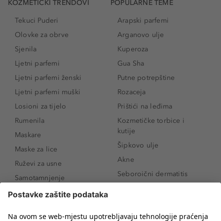
KOZMETIČKI TRENDOVI
POPULARNE TEME
Tekuci Puderi
Arapski parfemi
Olovke za obrve
Arganovo ulje
Sjenila
Kuperoza
Ljetni parfemi
Gua Sha
Ljetni parfemi ženski
Putne potrepštine
Ljetni parfemi muški
Rozaceja
Losioni za tijelo
Prištići na leđima
Rumenila
Kozmetičke torbice i
kutije
Maskare
Šipkovo ulje
Maske za lice
Akne
Ruževi za usne
Seboroični dermatitis
Samotamnjenje
Pigmentne mrlje
Puderi
Vrećice ispod očiju
Proizvodi za njegu lica
Novo
Proizvodi za obrve