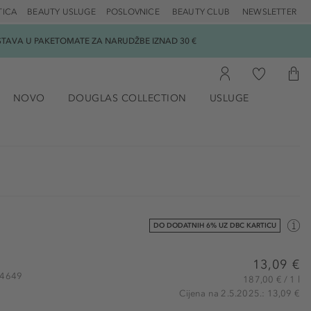
TICA
BEAUTY USLUGE
POSLOVNICE
BEAUTY CLUB
NEWSLETTER
DOSTAVA U PAKETOMATE ZA NARUDŽBE IZNAD 30 €
NOVO
DOUGLAS COLLECTION
USLUGE
DO DODATNIH 6% UZ DBC KARTICU
13,09 €
114649
187,00 € / 1 l
Cijena na 2.5.2025.: 13,09 €