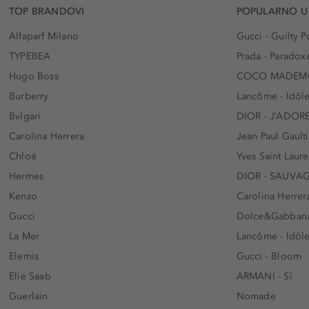
TOP BRANDOVI
POPULARNO U
Alfaparf Milano
Gucci - Guilty
TYPEBEA
Prada - Paradox
Hugo Boss
COCO MADEMO
Burberry
Lancôme - Idôl
Bvlgari
DIOR - J’ADOR
Carolina Herrera
Jean Paul Gaulti
Chloé
Yves Saint Laur
Hermes
DIOR - SAUVA
Kenzo
Carolina Herrer
Gucci
Dolce&Gabbana
La Mer
Lancôme - Idôl
Elemis
Gucci - Bloom
Elie Saab
ARMANI - Sì
Guerlain
Nomade