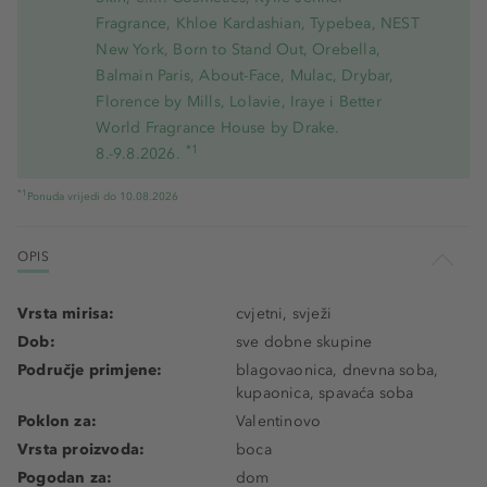
Fragrance, Khloe Kardashian, Typebea, NEST
New York, Born to Stand Out, Orebella,
Balmain Paris, About-Face, Mulac, Drybar,
Florence by Mills, Lolavie, Iraye i Better
World Fragrance House by Drake.
*1
8.-9.8.2026.
*1
Ponuda vrijedi do 10.08.2026
OPIS
Vrsta mirisa:
cvjetni, svježi
Dob:
sve dobne skupine
Područje primjene:
blagovaonica, dnevna soba,
kupaonica, spavaća soba
Poklon za:
Valentinovo
Vrsta proizvoda:
boca
Pogodan za:
dom