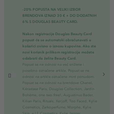
-20% POPUSTA NA VELIKI IZBOR
BRENDOVA IZNAD 30 € + DO DODATNIH
6% S DOUGLAS BEAUTY CARD.
Nakon registracije Douglas Beauty Card
popust će se automatski obračunavati u
košarici ovisno o iznosu kupovine. Ako ste
novi korisnik prilikom registracije možete
odabrati da želite Beauty Card.
Popust se ne odnosi na već snižene i
posebno označene artikle. Popust se ne
odnosi na artikle označene mint ponudom.
Popust se ne odnosi na brendove Chanel,
Kérastase Paris, Douglas Collection, Jardin
Bohème, one.two.free!, Augustinus Bader,
Kilian Paris, Rituals, Xerjoff, Too Faced, Kylie
Cosmetics, Zarkoperfume, Morphe, Kylie
Skin, e.l.f. Cosmetics, Kylie Jenner