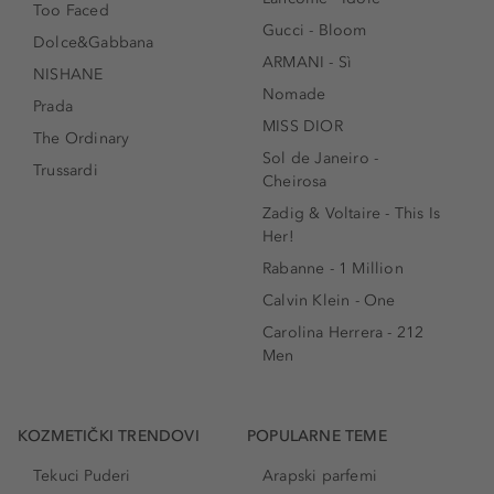
Too Faced
Gucci - Bloom
Dolce&Gabbana
ARMANI - Sì
NISHANE
Nomade
Prada
MISS DIOR
The Ordinary
Sol de Janeiro -
Trussardi
Cheirosa
Zadig & Voltaire - This Is
Her!
Rabanne - 1 Million
Calvin Klein - One
Carolina Herrera - 212
Men
KOZMETIČKI TRENDOVI
POPULARNE TEME
Tekuci Puderi
Arapski parfemi