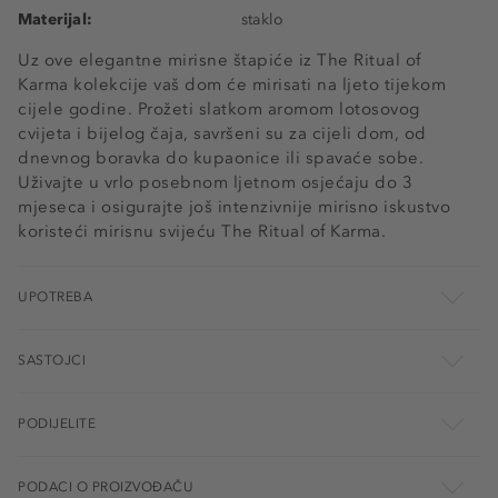
Materijal:
staklo
Uz ove elegantne mirisne štapiće iz The Ritual of
Karma kolekcije vaš dom će mirisati na ljeto tijekom
cijele godine. Prožeti slatkom aromom lotosovog
cvijeta i bijelog čaja, savršeni su za cijeli dom, od
dnevnog boravka do kupaonice ili spavaće sobe.
Uživajte u vrlo posebnom ljetnom osjećaju do 3
mjeseca i osigurajte još intenzivnije mirisno iskustvo
koristeći mirisnu svijeću The Ritual of Karma.
UPOTREBA
SASTOJCI
PODIJELITE
PODACI O PROIZVOĐAČU