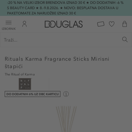
-20 % NA VELIKI IZBOR BRENDOVA IZNAD 30 € ★ DO DODATNIH -6 %
S BEAUTY CARD ★ 8.-9.8.2026. ★ NOVO: BESPLATNA DOSTAVA U
PAKETOMATE ZA NARUDŽBE IZNAD 30 €
IZBORNIK
Rituals
Karma Fragrance Sticks Mirisni
štapići
The Ritual of Karma
DO DODATNIH 6% UZ DBC KARTICU