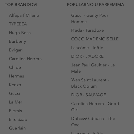
TOP BRANDOVI
POPULARNO U PARFEMIMA
Alfaparf Milano
Gucci - Guilty Pour
Homme
TYPEBEA
Prada - Paradoxe
Hugo Boss
COCO MADEMOISELLE
Burberry
Lancôme - Idôle
Bvlgari
DIOR - J’ADORE
Carolina Herrera
Jean Paul Gaultier - Le
Chloé
Male
Hermes
Yves Saint Laurent -
Kenzo
Black Opium
Gucci
DIOR - SAUVAGE
La Mer
Carolina Herrera - Good
Girl
Elemis
Dolce&Gabbana - The
Elie Saab
One
Guerlain
Lancôme - Idôle