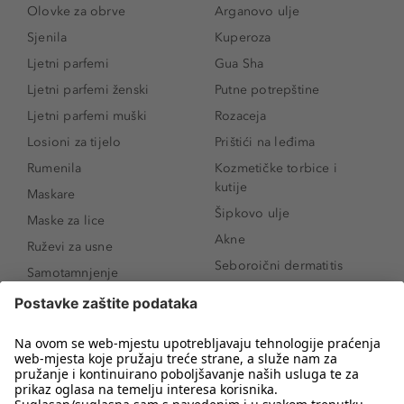
Olovke za obrve
Arganovo ulje
Sjenila
Kuperoza
Ljetni parfemi
Gua Sha
Ljetni parfemi ženski
Putne potrepštine
Ljetni parfemi muški
Rozaceja
Losioni za tijelo
Prištići na leđima
Rumenila
Kozmetičke torbice i
kutije
Maskare
Šipkovo ulje
Maske za lice
Akne
Ruževi za usne
Seboroični dermatitis
Samotamnjenje
Pigmentne mrlje
Puderi
Vrećice ispod očiju
Proizvodi za njegu lica
Novo
Proizvodi za obrve
Koji mi parfem
Sunce i zaštita
odgovara?
Serumi za lice