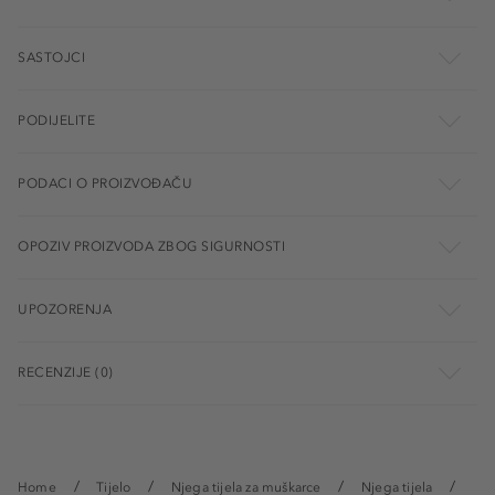
SASTOJCI
PODIJELITE
PODACI O PROIZVOĐAČU
OPOZIV PROIZVODA ZBOG SIGURNOSTI
UPOZORENJA
RECENZIJE (0)
Home
Tijelo
Njega tijela za muškarce
Njega tijela