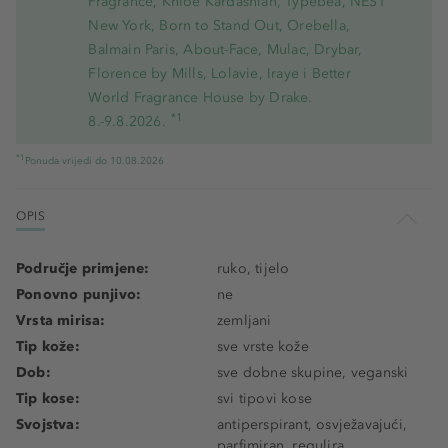
Fragrance, Khloe Kardashian, Typebea, NEST
New York, Born to Stand Out, Orebella,
Balmain Paris, About-Face, Mulac, Drybar,
Florence by Mills, Lolavie, Iraye i Better
World Fragrance House by Drake.
*1
8.-9.8.2026.
*1
Ponuda vrijedi do 10.08.2026
OPIS
Područje primjene:
ruko, tijelo
Ponovno punjivo:
ne
Vrsta mirisa:
zemljani
Tip kože:
sve vrste kože
Dob:
sve dobne skupine, veganski
Tip kose:
svi tipovi kose
Svojstva:
antiperspirant, osvježavajući,
parfimiran, regulira