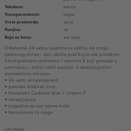
Tekstura:
tekuće
Transparentnost:
Lagan
Vrsta proizvoda:
sprej
Punjivo:
ne
Boja za kosu:
sve boje
Odaberite 24-satnu zajamčenu zaštitu od znoja i
tjelesnog mirisa – bez obzira pod kojim ste pritiskom.
S kompleksom cedrovine i vitamina E koji pomaže u
umirivanju i zaštiti vaših pazuha. S okrepljujućim i
aromatičnim mirisom.
• 24-satni antiperspirant
• pomaže blokirati znoj
• Kompleks Cedrovo drvo + vitamin E
• okrepljujuće
• pogodno za sve tipove kože
• formulirano za njega
UPOTREBA