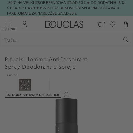
-20 % NA VELIKI IZBOR BRENDOVA IZNAD 30 € ★ DO DODATNIH -6 %
S BEAUTY CARD ★ 8.-9.8.2026. ★ NOVO: BESPLATNA DOSTAVA U
PAKETOMATE ZA NARUDŽBE IZNAD 30 €
IZBORNIK
Rituals
Homme AntiPerspirant
Spray Deodorant u spreju
Homme
DO DODATNIH 6% UZ DBC KARTICU