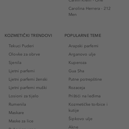
Calvin Klein - One
Carolina Herrera - 212
Men
KOZMETIČKI TRENDOVI
POPULARNE TEME
Tekuci Puderi
Arapski parfemi
Olovke za obrve
Arganovo ulje
Sjenila
Kuperoza
Ljetni parfemi
Gua Sha
Ljetni parfemi ženski
Putne potrepštine
Ljetni parfemi muški
Rozaceja
Losioni za tijelo
Prištići na leđima
Rumenila
Kozmetičke torbice i
kutije
Maskare
Šipkovo ulje
Maske za lice
Akne