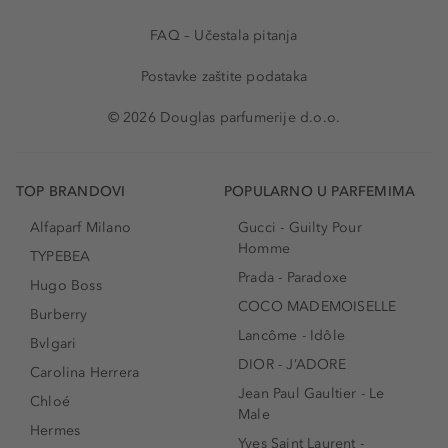
FAQ – Učestala pitanja
Postavke zaštite podataka
© 2026 Douglas parfumerije d.o.o.
TOP BRANDOVI
POPULARNO U PARFEMIMA
Alfaparf Milano
Gucci - Guilty Pour
Homme
TYPEBEA
Prada - Paradoxe
Hugo Boss
COCO MADEMOISELLE
Burberry
Lancôme - Idôle
Bvlgari
DIOR - J’ADORE
Carolina Herrera
Jean Paul Gaultier - Le
Chloé
Male
Hermes
Yves Saint Laurent -