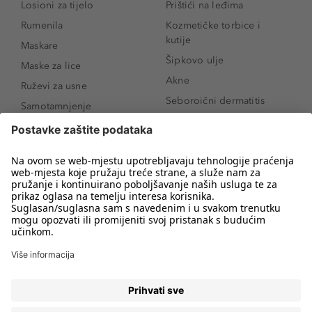
Losioni za tijelo
Prištići na leđima
Rumenila
Kozmetičke torbice i
kutije
Maskare
Šipkovo ulje
Maske za lice
Akne
Ruževi za usne
Seboroični dermatitis
Samotamnjenje
Pigmentne mrlje
Puderi
Vrećice ispod očiju
Proizvodi za njegu lica
Novo
Proizvodi za obrve
Koji mi parfem
Sunce i zaštita
odgovara?
Serumi za lice
Kako našminkati oči da
Proizvodi za čišćenje lica
izgledaju veće
Bronzeri
Šminkanje spuštenih
kapaka
Anti-age serumi za lice
Kako ukloniti mitesere
Dermaplaning