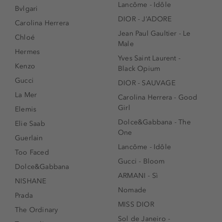
Lancôme - Idôle
Bvlgari
DIOR - J’ADORE
Carolina Herrera
Jean Paul Gaultier - Le
Chloé
Male
Hermes
Yves Saint Laurent -
Kenzo
Black Opium
Gucci
DIOR - SAUVAGE
La Mer
Carolina Herrera - Good
Girl
Elemis
Dolce&Gabbana - The
Elie Saab
One
Guerlain
Lancôme - Idôle
Too Faced
Gucci - Bloom
Dolce&Gabbana
ARMANI - Sì
NISHANE
Nomade
Prada
MISS DIOR
The Ordinary
Sol de Janeiro -