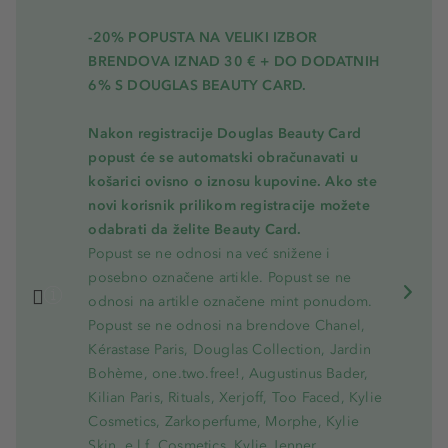
-20% POPUSTA NA VELIKI IZBOR
BRENDOVA IZNAD 30 € + DO DODATNIH
6% S DOUGLAS BEAUTY CARD.
Nakon registracije Douglas Beauty Card
popust će se automatski obračunavati u
košarici ovisno o iznosu kupovine. Ako ste
novi korisnik prilikom registracije možete
odabrati da želite Beauty Card.
Popust se ne odnosi na već snižene i
posebno označene artikle. Popust se ne
odnosi na artikle označene mint ponudom.
Popust se ne odnosi na brendove Chanel,
Kérastase Paris, Douglas Collection, Jardin
Bohème, one.two.free!, Augustinus Bader,
Kilian Paris, Rituals, Xerjoff, Too Faced, Kylie
Cosmetics, Zarkoperfume, Morphe, Kylie
Skin, e.l.f. Cosmetics, Kylie Jenner