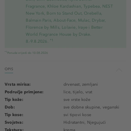
Fragrance, Khloe Kardashian, Typebea, NEST
New York, Born to Stand Out, Orebella,
Balmain Paris, About-Face, Mulac, Drybar,
Florence by Mills, Lolavie, Iraye i Better
World Fragrance House by Drake.
*1
8.-9.8.2026.
*1
Ponuda vrijedi do 10.08.2026
OPIS
Vrsta mirisa:
drvenast, zemljani
Područje primjene:
lice, tijelo, vrat
Tip kože:
sve vrste kože
Dob:
sve dobne skupine, veganski
Tip kose:
svi tipovi kose
Svojstva:
Hidratantni, Njegujući
Tekstura:
krema