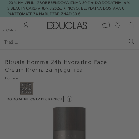
-20 % NA VELIKI IZBOR BRENDOVA IZNAD 30 € ★ DO DODATNIH -6 %
S BEAUTY CARD ★ 8.-9.8.2026. ★ NOVO: BESPLATNA DOSTAVA U
PAKETOMATE ZA NARUDŽBE IZNAD 30 €
IZBORNIK
Rituals
Homme 24h Hydrating Face
Cream Krema za njegu lica
Homme
DO DODATNIH 6% UZ DBC KARTICU