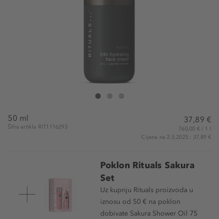
Rituals Homme 24h Hydrating Face Cream
Homme 24h Hydrating Face Cream
Homme 24h Hydrating Face Cream
50 ml
37,89 €
Šifra artikla RIT1116293
760,00 € / 1 l
Cijena na 2.5.2025.: 37,89 €
Poklon Rituals Sakura
Set
Uz kupnju Rituals proizvoda u
iznosu od 50 € na poklon
dobivate Sakura Shower Oil 75