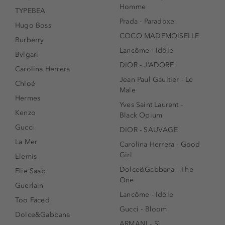
Homme
TYPEBEA
Prada - Paradoxe
Hugo Boss
COCO MADEMOISELLE
Burberry
Lancôme - Idôle
Bvlgari
DIOR - J’ADORE
Carolina Herrera
Jean Paul Gaultier - Le
Chloé
Male
Hermes
Yves Saint Laurent -
Kenzo
Black Opium
Gucci
DIOR - SAUVAGE
La Mer
Carolina Herrera - Good
Girl
Elemis
Dolce&Gabbana - The
Elie Saab
One
Guerlain
Lancôme - Idôle
Too Faced
Gucci - Bloom
Dolce&Gabbana
ARMANI - Sì