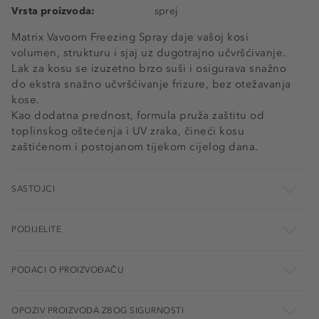
Vrsta proizvoda:
sprej
Matrix Vavoom Freezing Spray daje vašoj kosi
volumen, strukturu i sjaj uz dugotrajno učvršćivanje.
Lak za kosu se izuzetno brzo suši i osigurava snažno
do ekstra snažno učvršćivanje frizure, bez otežavanja
kose.
Kao dodatna prednost, formula pruža zaštitu od
toplinskog oštećenja i UV zraka, čineći kosu
zaštićenom i postojanom tijekom cijelog dana.
SASTOJCI
PODIJELITE
PODACI O PROIZVOĐAČU
OPOZIV PROIZVODA ZBOG SIGURNOSTI