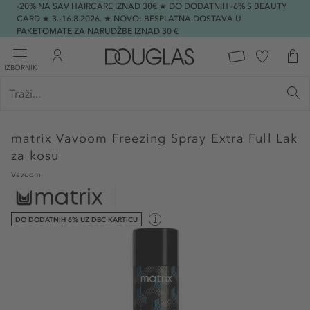
-20% NA SAV HAIRCARE IZNAD 30€ ★ DO DODATNIH -6% S BEAUTY
CARD ★ 3.-16.8.2026. ★ NOVO: BESPLATNA DOSTAVA U
PAKETOMATE ZA NARUDŽBE IZNAD 30 €
IZBORNIK
matrix
Vavoom Freezing Spray Extra Full Lak
za kosu
Vavoom
DO DODATNIH 6% UZ DBC KARTICU