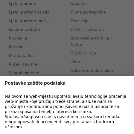
Ljetni parfemi
Gua Sha
Ljetni parfemi ženski
Putne potrepštine
Ljetni parfemi muški
Rozaceja
Losioni za tijelo
Prištići na leđima
Rumenila
Kozmetičke torbice i
kutije
Maskare
Šipkovo ulje
Maske za lice
Akne
Ruževi za usne
Seboroični dermatitis
Samotamnjenje
Pigmentne mrlje
Puderi
Vrećice ispod očiju
Proizvodi za njegu lica
Novo
Proizvodi za obrve
Koji mi parfem
Sunce i zaštita
odgovara?
Serumi za lice
Kako našminkati oči da
Proizvodi za čišćenje lica
izgledaju veće
Bronzeri