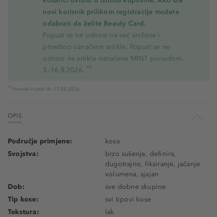
košarici ovisno o iznosu kupovine. Ako ste
novi korisnik prilikom registracije možete
odabrati da želite Beauty Card.
Popust se ne odnosi na već snižene i
posebno označene artikle. Popust se ne
odnosi na artikle označene MINT ponudom.
*1
3.-16.8.2026.
*1
Ponuda vrijedi do 17.08.2026
OPIS
Područje primjene:
kosa
Svojstva:
brzo sušenje, definira,
dugotrajno, fiksiranje, jačanje
volumena, sjajan
Dob:
sve dobne skupine
Tip kose:
svi tipovi kose
Tekstura:
lak