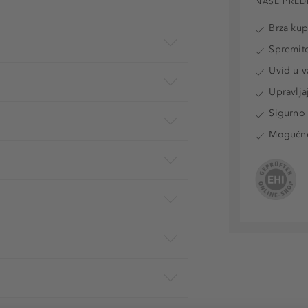
NAŠE PRED
Brza ku
Spremite
Uvid u v
Upravlja
Sigurno 
Mogućnos