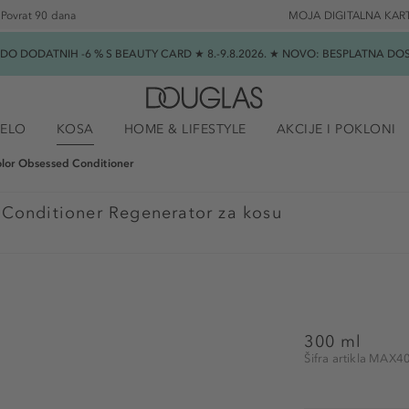
Povrat 90 dana
MOJA DIGITALNA KAR
★ DO DODATNIH -6 % S BEAUTY CARD ★ 8.-9.8.2026. ★ NOVO: BESPLATNA 
JELO
KOSA
HOME & LIFESTYLE
AKCIJE I POKLONI
olor Obsessed Conditioner
 Conditioner Regenerator za kosu
300 ml
Šifra artikla MAX