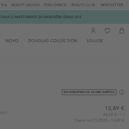
TICA
BEAUTY USLUGE
POSLOVNICE
BEAUTY CLUB
NEWSLETTER
DOSTAVA U PAKETOMATE ZA NARUDŽBE IZNAD 30 €
NOVO
DOUGLAS COLLECTION
USLUGE
DO DODATNIH 6% UZ DBC KARTICU
13,89 €
40921
46,30 € / 1 l
Cijena na 2.5.2025.: 13,89 €