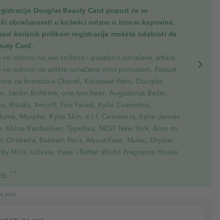
gistracije Douglas Beauty Card popust će se
ki obračunavati u košarici ovisno o iznosu kupovine.
novi korisnik prilikom registracije možete odabrati da
eauty Card.
e ne odnosi na već snižene i posebno označene artikle.
e ne odnosi na artikle označene mint ponudom. Popust
nosi na brendove Chanel, Kérastase Paris, Douglas
on, Jardin Bohème, one.two.free!, Augustinus Bader,
ris, Rituals, Xerjoff, Too Faced, Kylie Cosmetics,
ume, Morphe, Kylie Skin, e.l.f. Cosmetics, Kylie Jenner
e, Khloe Kardashian, Typebea, NEST New York, Born to
, Orebella, Balmain Paris, About-Face, Mulac, Drybar,
by Mills, Lolavie, Iraye i Better World Fragrance House
.
*1
26.
08.2026