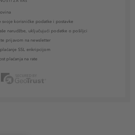
NOSTI ZA VAS
povina
 svoje korisničke podatke i postavke
aše narudžbe, uključujući podatke o pošiljci
jte prijavom na newsletter
plaćanje SSL enkripcijom
t plaćanja na rate