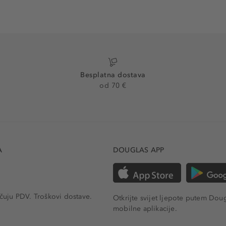
Besplatna dostava
od 70 €
A
DOUGLAS APP
učuju PDV.
Troškovi dostave.
Otkrijte svijet ljepote putem Dou
mobilne aplikacije.