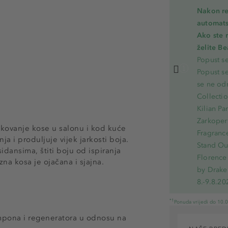
Nakon re
automats
Ako ste 
želite B
Popust s
Popust s
se ne od
Collecti
Kilian Pa
Zarkoperf
likovanje kose u salonu i kod kuće
Fragranc
ja i produljuje vijek jarkosti boja.
Stand Out
ansima, štiti boju od ispiranja
Florence 
na kosa je ojačana i sjajna.
by Drake
8.-9.8.20
*1
Ponuda vrijedi do 10.
mpona i regeneratora u odnosu na