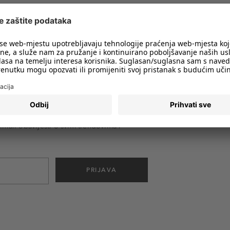
imali obavijesti o svim trendovima i
PRIJAVA