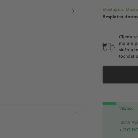
Dostupno. Dosta
Besplatna dosta
Cijena s
mora u p
slučaju 
točnost p
Važno:
-20% PO
+ DO D