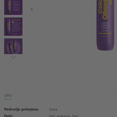
OPIS
Područje primjene:
kosa
Dob:
bez acetona, bez