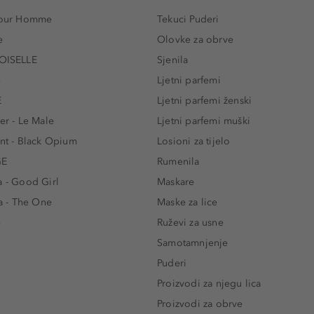
 Pour Homme
Tekuci Puderi
e
Olovke za obrve
ISELLE
Sjenila
e
Ljetni parfemi
E
Ljetni parfemi ženski
er - Le Male
Ljetni parfemi muški
ent - Black Opium
Losioni za tijelo
GE
Rumenila
a - Good Girl
Maskare
 - The One
Maske za lice
e
Ruževi za usne
Samotamnjenje
Puderi
Proizvodi za njegu lica
Proizvodi za obrve