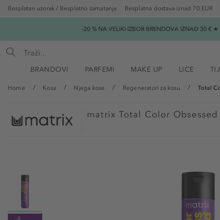
Besplatan uzorak / Besplatno zamatanje
Besplatna dostava iznad 70 EUR
-20 % NA VELIKI IZBOR BRENDOVA IZNAD 30 € 
BRANDOVI
PARFEMI
MAKE UP
LICE
TI
Home
Kosa
Njega kose
Regeneratori za kosu
Total C
matrix
Total Color Obsessed