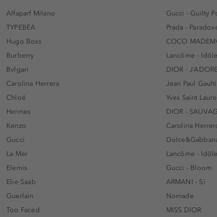
Alfaparf Milano
Gucci - Guilty
TYPEBEA
Prada - Paradox
Hugo Boss
COCO MADEMO
Burberry
Lancôme - Idôl
Bvlgari
DIOR - J’ADOR
Carolina Herrera
Jean Paul Gaulti
Chloé
Yves Saint Laur
Hermes
DIOR - SAUVA
Kenzo
Carolina Herrer
Gucci
Dolce&Gabbana
La Mer
Lancôme - Idôl
Elemis
Gucci - Bloom
Elie Saab
ARMANI - Sì
Guerlain
Nomade
Too Faced
MISS DIOR