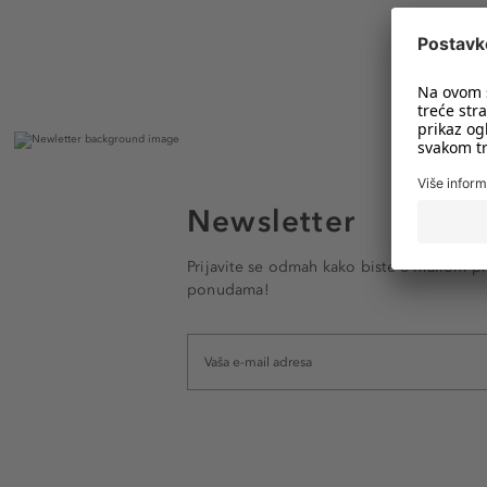
Newsletter
Prijavite se odmah kako biste e-mailom pr
ponudama!