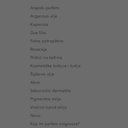
Arapski parfemi
Arganovo ulje
Kuperoza
Gua Sha
Putne potrepštine
Rozaceja
Prištići na leđima
Kozmetičke torbice i kutije
Šipkovo ulje
Akne
Seboroični dermatitis
Pigmentne mrlje
Vrećice ispod očiju
Novo
Koji mi parfem odgovara?