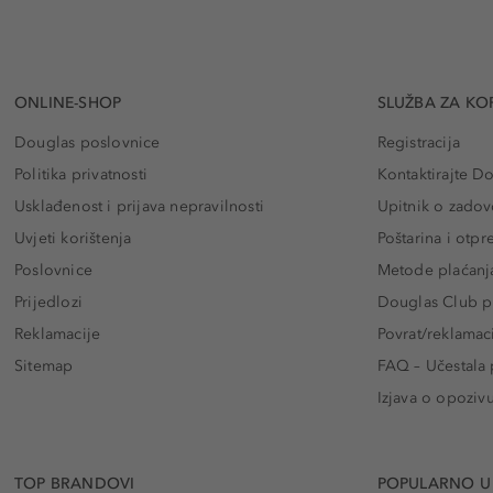
ONLINE-SHOP
SLUŽBA ZA KO
Douglas poslovnice
Registracija
Politika privatnosti
Kontaktirajte D
Usklađenost i prijava nepravilnosti
Upitnik o zadov
Uvjeti korištenja
Poštarina i otp
Poslovnice
Metode plaćanj
Prijedlozi
Douglas Club pr
Reklamacije
Povrat/reklamac
Sitemap
FAQ – Učestala 
Izjava o opoziv
TOP BRANDOVI
POPULARNO U