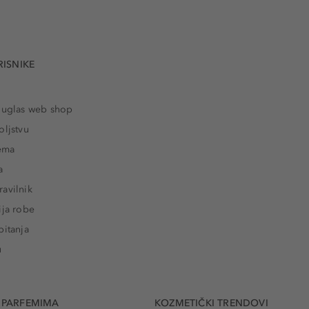
RISNIKE
ouglas web shop
oljstvu
rema
a
avilnik
ija robe
pitanja
u
 PARFEMIMA
KOZMETIČKI TRENDOVI