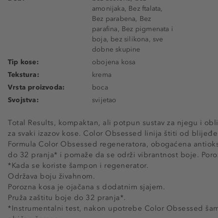
amonijaka, Bez ftalata,
Bez parabena, Bez
parafina, Bez pigmenata i
boja, bez silikona, sve
dobne skupine
Tip kose:
obojena kosa
Tekstura:
krema
Vrsta proizvoda:
boca
Svojstva:
svijetao
Total Results, kompaktan, ali potpun sustav za njegu i ob
za svaki izazov kose. Color Obsessed linija štiti od blijeđen
Formula Color Obsessed regeneratora, obogaćena antioksid
do 32 pranja* i pomaže da se održi vibrantnost boje. Poroz
*Kada se koriste šampon i regenerator.
Održava boju živahnom.
Porozna kosa je ojačana s dodatnim sjajem.
Pruža zaštitu boje do 32 pranja*.
*Instrumentalni test, nakon upotrebe Color Obsessed ša