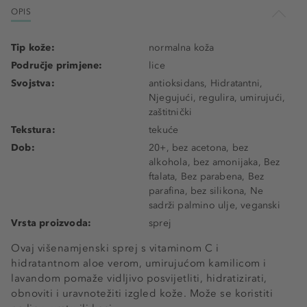
OPIS
Tip kože:
normalna koža
Područje primjene:
lice
Svojstva:
antioksidans, Hidratantni,
Njegujući, regulira, umirujući,
zaštitnički
Tekstura:
tekuće
Dob:
20+, bez acetona, bez
alkohola, bez amonijaka, Bez
ftalata, Bez parabena, Bez
parafina, bez silikona, Ne
sadrži palmino ulje, veganski
Vrsta proizvoda:
sprej
Ovaj višenamjenski sprej s vitaminom C i
hidratantnom aloe verom, umirujućom kamilicom i
lavandom pomaže vidljivo posvijetliti, hidratizirati,
obnoviti i uravnotežiti izgled kože. Može se koristiti