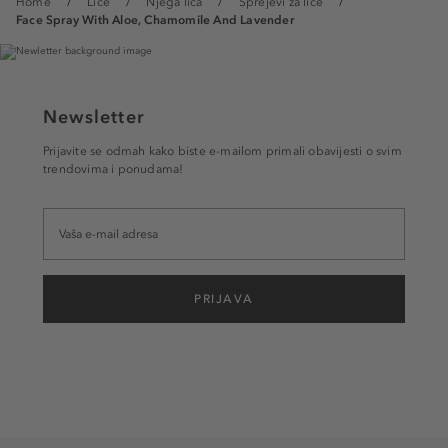
Home
Lice
Njega lica
Sprejevi za lice
Face Spray With Aloe, Chamomile And Lavender
Newsletter
Prijavite se odmah kako biste e-mailom primali obavijesti o svim
trendovima i ponudama!
PRIJAVA