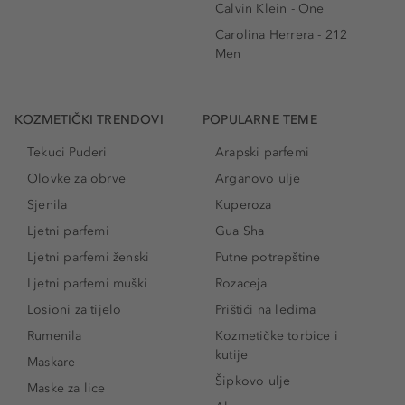
Calvin Klein - One
Carolina Herrera - 212
Men
KOZMETIČKI TRENDOVI
POPULARNE TEME
Tekuci Puderi
Arapski parfemi
Olovke za obrve
Arganovo ulje
Sjenila
Kuperoza
Ljetni parfemi
Gua Sha
Ljetni parfemi ženski
Putne potrepštine
Ljetni parfemi muški
Rozaceja
Losioni za tijelo
Prištići na leđima
Rumenila
Kozmetičke torbice i
kutije
Maskare
Šipkovo ulje
Maske za lice