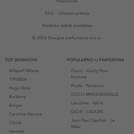
Poslovnice
FAQ – Učestala pitanja
Postavke zaštite podataka
© 2026 Douglas parfumerije d.o.o.
TOP BRANDOVI
POPULARNO U PARFEMIMA
Alfaparf Milano
Gucci - Guilty Pour
Homme
TYPEBEA
Prada - Paradoxe
Hugo Boss
COCO MADEMOISELLE
Burberry
Lancôme - Idôle
Bvlgari
DIOR - J’ADORE
Carolina Herrera
Jean Paul Gaultier - Le
Chloé
Male
Hermes