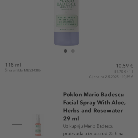
Mario Badescu Face Spray With Aloe, Chamomile
Face Spray With Aloe, Chamomile And Lave
118 ml
10,59 €
Šifra artikla MBS34386
89,70 € / 1 l
Cijena na 2.5.2025.: 10,59 €
Poklon Mario Badescu
Facial Spray With Aloe,
Herbs and Rosewater
29 ml
Uz kupnju Mario Badescu
proizvoda u iznosu od 25 € na