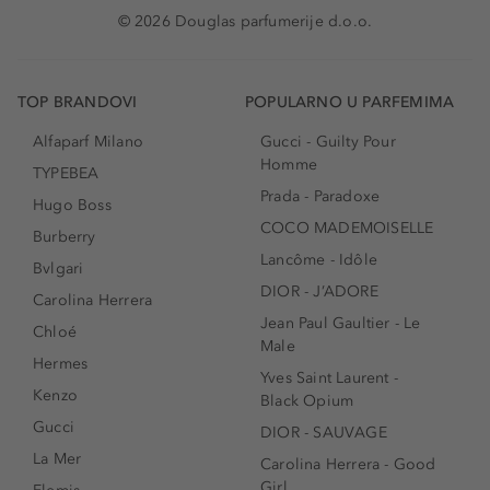
© 2026 Douglas parfumerije d.o.o.
TOP BRANDOVI
POPULARNO U PARFEMIMA
Alfaparf Milano
Gucci - Guilty Pour
Homme
TYPEBEA
Prada - Paradoxe
Hugo Boss
COCO MADEMOISELLE
Burberry
Lancôme - Idôle
Bvlgari
DIOR - J’ADORE
Carolina Herrera
Jean Paul Gaultier - Le
Chloé
Male
Hermes
Yves Saint Laurent -
Kenzo
Black Opium
Gucci
DIOR - SAUVAGE
La Mer
Carolina Herrera - Good
Girl