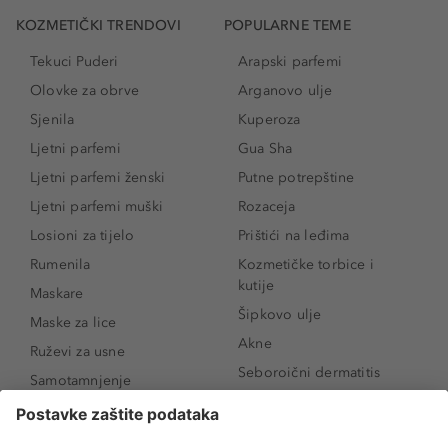
KOZMETIČKI TRENDOVI
POPULARNE TEME
Tekuci Puderi
Arapski parfemi
Olovke za obrve
Arganovo ulje
Sjenila
Kuperoza
Ljetni parfemi
Gua Sha
Ljetni parfemi ženski
Putne potrepštine
Ljetni parfemi muški
Rozaceja
Losioni za tijelo
Prištići na leđima
Rumenila
Kozmetičke torbice i
kutije
Maskare
Šipkovo ulje
Maske za lice
Akne
Ruževi za usne
Seboroični dermatitis
Samotamnjenje
Pigmentne mrlje
Puderi
Vrećice ispod očiju
Proizvodi za njegu lica