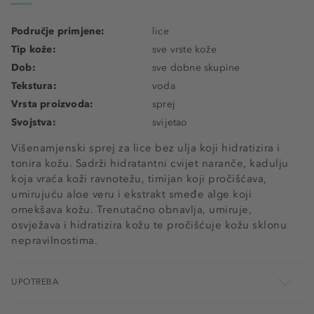
Područje primjene:
lice
Tip kože:
sve vrste kože
Dob:
sve dobne skupine
Tekstura:
voda
Vrsta proizvoda:
sprej
Svojstva:
svijetao
Višenamjenski sprej za lice bez ulja koji hidratizira i
tonira kožu. Sadrži hidratantni cvijet naranče, kadulju
koja vraća koži ravnotežu, timijan koji pročišćava,
umirujuću aloe veru i ekstrakt smeđe alge koji
omekšava kožu. Trenutačno obnavlja, umiruje,
osvježava i hidratizira kožu te pročišćuje kožu sklonu
nepravilnostima.
UPOTREBA