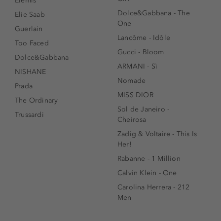
Elemis
Dolce&Gabbana - The
Elie Saab
One
Guerlain
Lancôme - Idôle
Too Faced
Gucci - Bloom
Dolce&Gabbana
ARMANI - Sì
NISHANE
Nomade
Prada
MISS DIOR
The Ordinary
Sol de Janeiro -
Trussardi
Cheirosa
Zadig & Voltaire - This Is
Her!
Rabanne - 1 Million
Calvin Klein - One
Carolina Herrera - 212
Men