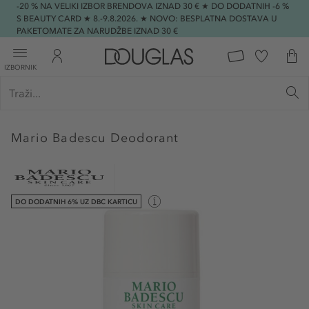
-20 % NA VELIKI IZBOR BRENDOVA IZNAD 30 € ★ DO DODATNIH -6 %
S BEAUTY CARD ★ 8.-9.8.2026. ★ NOVO: BESPLATNA DOSTAVA U
PAKETOMATE ZA NARUDŽBE IZNAD 30 €
IZBORNIK
Mario Badescu
Deodorant
DO DODATNIH 6% UZ DBC KARTICU