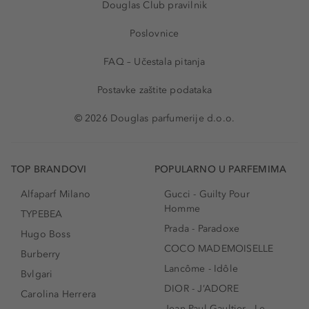
Douglas Club pravilnik
Poslovnice
FAQ – Učestala pitanja
Postavke zaštite podataka
© 2026 Douglas parfumerije d.o.o.
TOP BRANDOVI
POPULARNO U PARFEMIMA
Alfaparf Milano
Gucci - Guilty Pour
Homme
TYPEBEA
Prada - Paradoxe
Hugo Boss
COCO MADEMOISELLE
Burberry
Lancôme - Idôle
Bvlgari
DIOR - J’ADORE
Carolina Herrera
Jean Paul Gaultier - Le