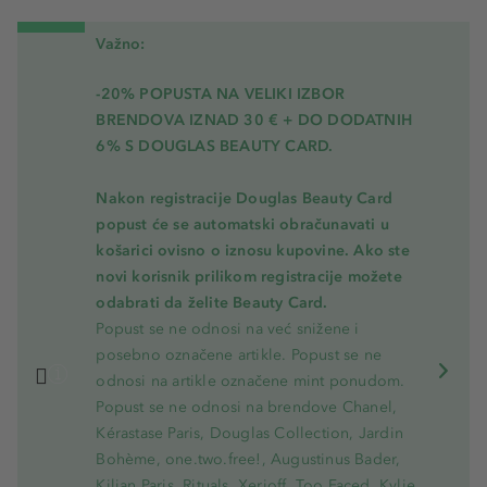
Važno:
-20% POPUSTA NA VELIKI IZBOR
BRENDOVA IZNAD 30 € + DO DODATNIH
6% S DOUGLAS BEAUTY CARD.
Nakon registracije Douglas Beauty Card
popust će se automatski obračunavati u
košarici ovisno o iznosu kupovine. Ako ste
novi korisnik prilikom registracije možete
odabrati da želite Beauty Card.
Popust se ne odnosi na već snižene i
posebno označene artikle. Popust se ne
odnosi na artikle označene mint ponudom.
Popust se ne odnosi na brendove Chanel,
Kérastase Paris, Douglas Collection, Jardin
Bohème, one.two.free!, Augustinus Bader,
Kilian Paris, Rituals, Xerjoff, Too Faced, Kylie