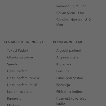
Rabanne - 1 Million
Calvin Klein - One
Carolina Herrera - 212
Men
KOZMETIČKI TRENDOVI
POPULARNE TEME
Tekuci Puderi
Arapski parfemi
Olovke za obrve
Arganovo ulje
Sjenila
Kuperoza
Ljetni parfemi
Gua Sha
Ljetni parfemi ženski
Putne potrepštine
Ljetni parfemi muški
Rozaceja
Losioni za tijelo
Prištići na leđima
Rumenila
Kozmetičke torbice i
kutije
Maskare