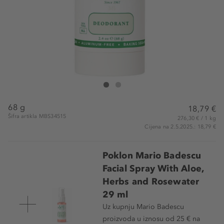
Mario Badescu Deodorant
Deodorant
68 g
18,79 €
Šifra artikla MBS34515
276,30 € / 1 kg
Cijena na 2.5.2025.: 18,79 €
Poklon Mario Badescu
Facial Spray With Aloe,
Herbs and Rosewater
29 ml
Uz kupnju Mario Badescu
proizvoda u iznosu od 25 € na