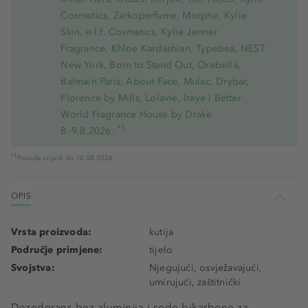
Cosmetics, Zarkoperfume, Morphe, Kylie
Skin, e.l.f. Cosmetics, Kylie Jenner
Fragrance, Khloe Kardashian, Typebea, NEST
New York, Born to Stand Out, Orebella,
Balmain Paris, About-Face, Mulac, Drybar,
Florence by Mills, Lolavie, Iraye i Better
World Fragrance House by Drake.
*1
8.-9.8.2026.
*1
Ponuda vrijedi do 10.08.2026
OPIS
Vrsta proizvoda:
kutija
Područje primjene:
tijelo
Svojstva:
Njegujući, osvježavajući,
umirujući, zaštitnički
Dezodorans bez aluminija i sode bikarbone za