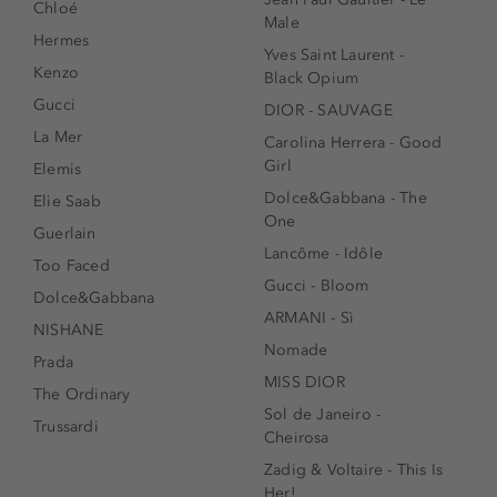
Chloé
Male
Hermes
Yves Saint Laurent -
Kenzo
Black Opium
Gucci
DIOR - SAUVAGE
La Mer
Carolina Herrera - Good
Girl
Elemis
Dolce&Gabbana - The
Elie Saab
One
Guerlain
Lancôme - Idôle
Too Faced
Gucci - Bloom
Dolce&Gabbana
ARMANI - Sì
NISHANE
Nomade
Prada
MISS DIOR
The Ordinary
Sol de Janeiro -
Trussardi
Cheirosa
Zadig & Voltaire - This Is
Her!