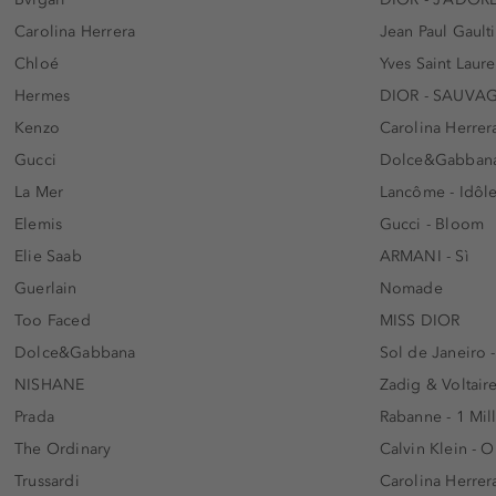
Carolina Herrera
Jean Paul Gaulti
Chloé
Yves Saint Laur
Hermes
DIOR - SAUVA
Kenzo
Carolina Herrer
Gucci
Dolce&Gabbana
La Mer
Lancôme - Idôl
Elemis
Gucci - Bloom
Elie Saab
ARMANI - Sì
Guerlain
Nomade
Too Faced
MISS DIOR
Dolce&Gabbana
Sol de Janeiro 
NISHANE
Zadig & Voltaire
Prada
Rabanne - 1 Mil
The Ordinary
Calvin Klein - 
Trussardi
Carolina Herrer