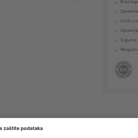
Brza ku
Spremite
Uvid u v
Upravlja
Sigurno 
Mogućnos