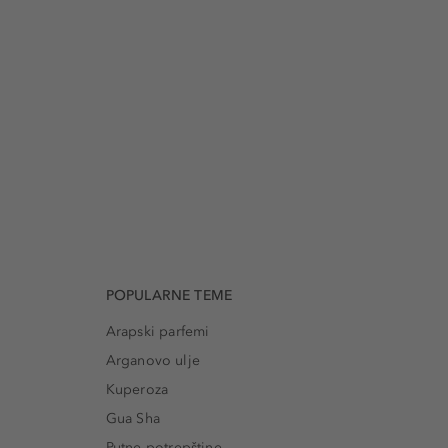
POPULARNE TEME
Arapski parfemi
Arganovo ulje
Kuperoza
Gua Sha
Putne potrepštine