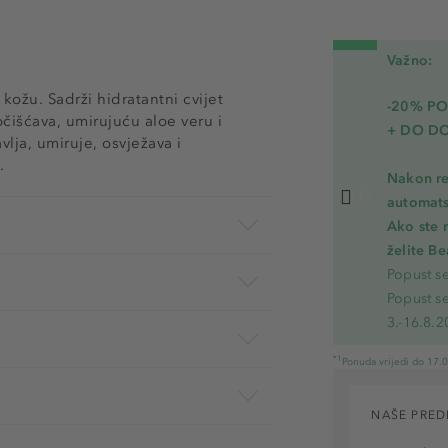
Važno:
a kožu. Sadrži hidratantni cvijet
-20% P
očišćava, umirujuću aloe veru i
+ DO D
ja, umiruje, osvježava i
.
Nakon re
automats
Ako ste 
želite B
Popust s
Popust s
3.-16.8.2
*1
Ponuda vrijedi do 17.
NAŠE PRED