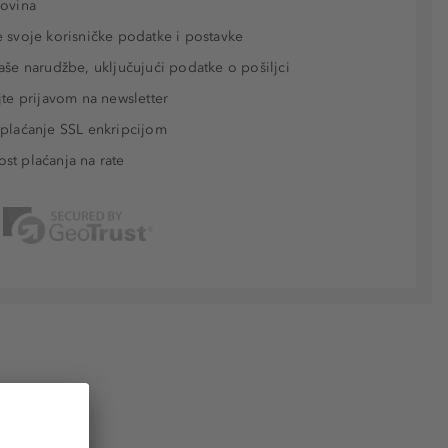
povina
 svoje korisničke podatke i postavke
aše narudžbe, uključujući podatke o pošiljci
jte prijavom na newsletter
plaćanje SSL enkripcijom
t plaćanja na rate