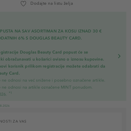
Dodajte na listu želja
OPUSTA NA SAV ASORTIMAN ZA KOSU
IZNAD 30 €
ODATNIH 6% S DOUGLAS BEAUTY CARD.
gistracije Douglas Beauty Card popust će se
ki obračunavati u košarici ovisno o iznosu kupovine.
novi korisnik prilikom registracije možete odabrati da
eauty Card.
e ne odnosi na već snižene i posebno označene artikle.
e ne odnosi na artikle označene MINT ponudom.
*1
026.
08.2026
NOSTI ZA VAS