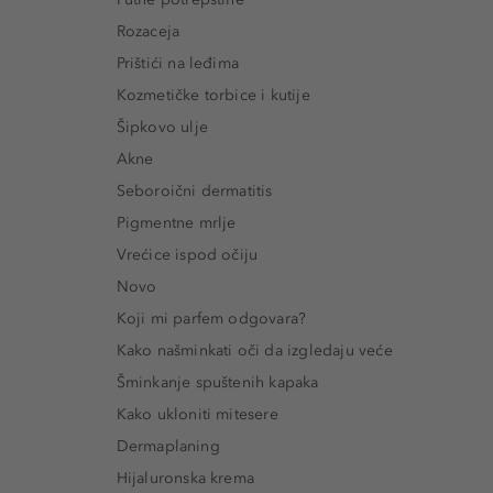
Rozaceja
Prištići na leđima
Kozmetičke torbice i kutije
Šipkovo ulje
Akne
Seboroični dermatitis
Pigmentne mrlje
Vrećice ispod očiju
Novo
Koji mi parfem odgovara?
Kako našminkati oči da izgledaju veće
Šminkanje spuštenih kapaka
Kako ukloniti mitesere
Dermaplaning
Hijaluronska krema