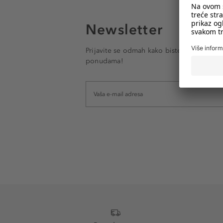
Newsletter
Prijavite se odmah kako biste e-mailom pr
ponudama!