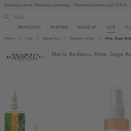
Besplatan uzorak / Besplatno zamatanje
Besplatna dostava iznad 70 EUR
BRANDOVI
PARFEMI
MAKE UP
LICE
TI
Home
Lice
Njega lica
Sprejevi za lice
Aloe, Sage And
Mario Badescu
Aloe, Sage A