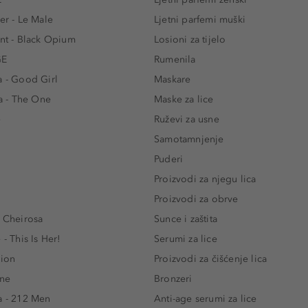
er - Le Male
Ljetni parfemi muški
ent - Black Opium
Losioni za tijelo
GE
Rumenila
a - Good Girl
Maskare
 - The One
Maske za lice
e
Ruževi za usne
Samotamnjenje
Puderi
Proizvodi za njegu lica
Proizvodi za obrve
- Cheirosa
Sunce i zaštita
 - This Is Her!
Serumi za lice
lion
Proizvodi za čišćenje lica
One
Bronzeri
a - 212 Men
Anti-age serumi za lice