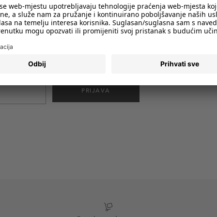
imali obavijesti o svim trendovima i
PRIJAVA