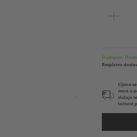
Dostupno. Dosta
Besplatna dosta
Cijena s
mora u p
slučaju 
točnost p