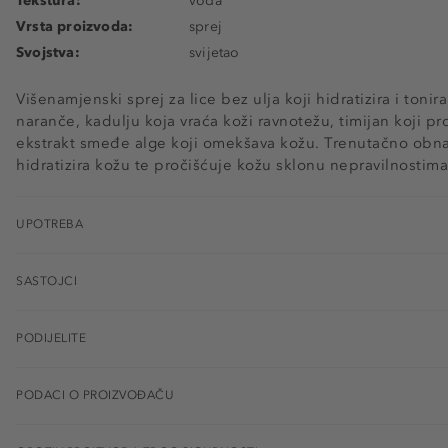
Tekstura:
voda
Vrsta proizvoda:
sprej
Svojstva:
svijetao
Višenamjenski sprej za lice bez ulja koji hidratizira i tonir
naranče, kadulju koja vraća koži ravnotežu, timijan koji pr
ekstrakt smeđe alge koji omekšava kožu. Trenutačno obnavl
hidratizira kožu te pročišćuje kožu sklonu nepravilnostima
UPOTREBA
SASTOJCI
PODIJELITE
PODACI O PROIZVOĐAČU