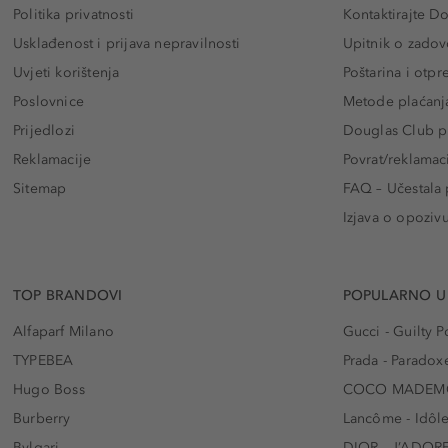
Politika privatnosti
Kontaktirajte D
Usklađenost i prijava nepravilnosti
Upitnik o zadov
Uvjeti korištenja
Poštarina i otp
Poslovnice
Metode plaćanj
Prijedlozi
Douglas Club pr
Reklamacije
Povrat/reklamac
Sitemap
FAQ – Učestala 
Izjava o opoziv
TOP BRANDOVI
POPULARNO U
Alfaparf Milano
Gucci - Guilty
TYPEBEA
Prada - Paradox
Hugo Boss
COCO MADEMO
Burberry
Lancôme - Idôl
Bvlgari
DIOR - J’ADOR