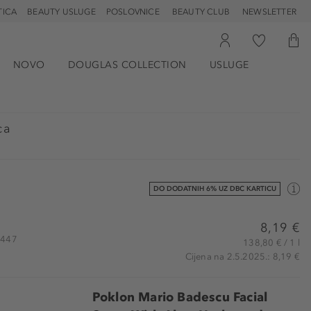
TICA
BEAUTY USLUGE
POSLOVNICE
BEAUTY CLUB
NEWSLETTER
NOVO
DOUGLAS COLLECTION
USLUGE
ca
DO DODATNIH 6% UZ DBC KARTICU
8,19 €
4447
138,80 € / 1 l
Cijena na 2.5.2025.: 8,19 €
Poklon Mario Badescu Facial