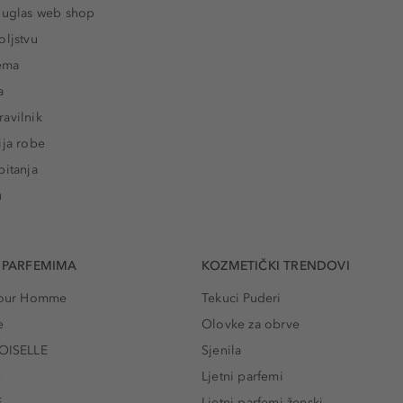
ouglas web shop
oljstvu
rema
a
avilnik
ija robe
pitanja
u
 PARFEMIMA
KOZMETIČKI TRENDOVI
 Pour Homme
Tekuci Puderi
e
Olovke za obrve
ISELLE
Sjenila
e
Ljetni parfemi
E
Ljetni parfemi ženski