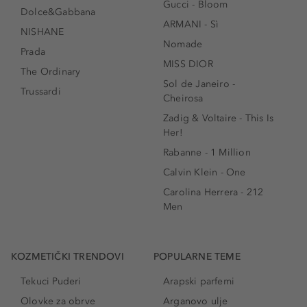
Gucci - Bloom
Dolce&Gabbana
ARMANI - Sì
NISHANE
Nomade
Prada
MISS DIOR
The Ordinary
Sol de Janeiro -
Trussardi
Cheirosa
Zadig & Voltaire - This Is
Her!
Rabanne - 1 Million
Calvin Klein - One
Carolina Herrera - 212
Men
KOZMETIČKI TRENDOVI
POPULARNE TEME
Tekuci Puderi
Arapski parfemi
Olovke za obrve
Arganovo ulje