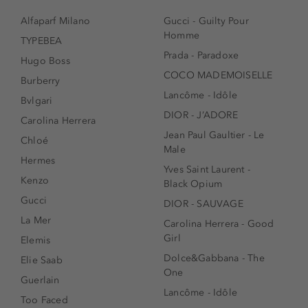
Alfaparf Milano
Gucci - Guilty Pour
Homme
TYPEBEA
Prada - Paradoxe
Hugo Boss
COCO MADEMOISELLE
Burberry
Lancôme - Idôle
Bvlgari
DIOR - J’ADORE
Carolina Herrera
Jean Paul Gaultier - Le
Chloé
Male
Hermes
Yves Saint Laurent -
Kenzo
Black Opium
Gucci
DIOR - SAUVAGE
La Mer
Carolina Herrera - Good
Girl
Elemis
Dolce&Gabbana - The
Elie Saab
One
Guerlain
Lancôme - Idôle
Too Faced