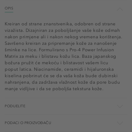
OPIS
Kreiran od strane znanstvenika, odobren od strane
vizažista. Dizajniran za poboljšanje vaše kože odmah
nakon primjene ali i nakon nekog vremena korištenja.
Savršeno kreiran za pripremanje kože za nanošenje
šminke na lice. Formulirano s Pro-4 Power Infusion
Matrix za meku i blistavu kožu lica. Baza japanskog
božura pružit će mekoću i blistavost vašem licu
poput latica. Niacinamide, ceramidi i hijaluronska
kiselina pobrinut će se da vaša koža bude dubinski
nahranjena, da zadržava vlažnost kože da pore budu
manje vidljive i da se poboljša tekstura kože.
PODIJELITE
PODACI O PROIZVOĐAČU