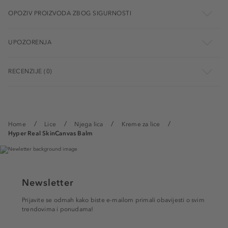
OPOZIV PROIZVODA ZBOG SIGURNOSTI
UPOZORENJA
RECENZIJE (0)
Home
Lice
Njega lica
Kreme za lice
Hyper Real SkinCanvas Balm
Newsletter
Prijavite se odmah kako biste e-mailom primali obavijesti o svim
trendovima i ponudama!