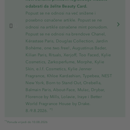
odabrati da želite Beauty Card.
Popust se ne odnosi na već snižene i
posebno označene artikle. Popust se ne
odnosi na artikle označene mint ponudom.
Popust se ne odnosi na brendove Chanel,
Kérastase Paris, Douglas Collection, Jardin
Bohème, one.two.free!, Augustinus Bader,
Kilian Paris, Rituals, Xerjoff, Too Faced, Kylie
Cosmetics, Zarkoperfume, Morphe, Kylie
Skin, e.l.f. Cosmetics, Kylie Jenner
Fragrance, Khloe Kardashian, Typebea, NEST
New York, Born to Stand Out, Orebella,
Balmain Paris, About-Face, Mulac, Drybar,
Florence by Mills, Lolavie, Iraye i Better
World Fragrance House by Drake.
*1
8.-9.8.2026.
*1
Ponuda vrijedi do 10.08.2026