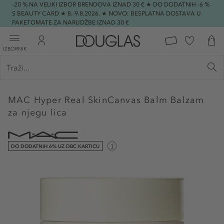
-20 % NA VELIKI IZBOR BRENDOVA IZNAD 30 € ★ DO DODATNIH -6 %
S BEAUTY CARD ★ 8.-9.8.2026. ★ NOVO: BESPLATNA DOSTAVA U
PAKETOMATE ZA NARUDŽBE IZNAD 30 €
IZBORNIK
MAC
Hyper Real SkinCanvas Balm Balzam
za njegu lica
DO DODATNIH 6% UZ DBC KARTICU