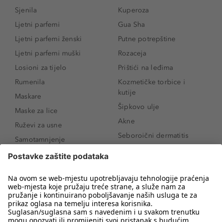
Sjenila
Kuperoza
Ljetni parfemi
Gua Sha
Ljetni parfemi ženski
Putne potrepštine
Ljetni parfemi muški
Rozaceja
Losioni za tijelo
Prištići na leđima
Rumenila
Kozmetičke torbice i
kutije
Maskare
Šipkovo ulje
Maske za lice
Akne
Ruževi za usne
Seboroični dermatitis
Samotamnjenje
Pigmentne mrlje
Puderi
Vrećice ispod očiju
Proizvodi za njegu lica
Novo
Proizvodi za obrve
Koji mi parfem
Sunce i zaštita
odgovara?
Serumi za lice
Kako našminkati oči da