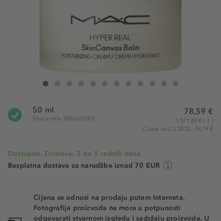
MAC Hyper Real SkinCanvas Balm
Hyper Real SkinCanvas Balm
Hyper Real SkinCanvas Balm
Hyper Real SkinCanvas Balm
Hyper Real SkinCanvas Balm
Hyper Real SkinCanvas Balm
Hyper Real SkinCanvas Balm
Hyper Real SkinCanvas Balm
Hyper Real SkinCanvas Balm
Hyper Real SkinCanvas Balm
Hyper Real SkinCanvas B
Hyper Real SkinCan
50 ml
78,59 €
Šifra artikla SRE6010000
1.571,80 € / 1 l
Cijena na 2.5.2025.: 74,79 €
Dostupno. Dostava: 2 do 5 radnih dana
Besplatna dostava za narudžbe iznad 70 EUR
Cijena se odnosi na prodaju putem Interneta.
Fotografija proizvoda ne mora u potpunosti
odgovarati stvarnom izgledu i sadržaju proizvoda. U