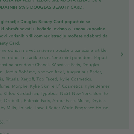
PUSTA NA VELIKI IZBOR BRENDOVA IZNAD 30 €
ODATNIH 6% S DOUGLAS BEAUTY CARD.
gistracije Douglas Beauty Card popust će se
ki obračunavati u košarici ovisno o iznosu kupovine.
novi korisnik prilikom registracije možete odabrati da
eauty Card.
e ne odnosi na već snižene i posebno označene artikle.
e ne odnosi na artikle označene mint ponudom. Popust
nosi na brendove Chanel, Kérastase Paris, Douglas
on, Jardin Bohème, one.two.free!, Augustinus Bader,
ris, Rituals, Xerjoff, Too Faced, Kylie Cosmetics,
ume, Morphe, Kylie Skin, e.l.f. Cosmetics, Kylie Jenner
e, Khloe Kardashian, Typebea, NEST New York, Born to
, Orebella, Balmain Paris, About-Face, Mulac, Drybar,
by Mills, Lolavie, Iraye i Better World Fragrance House
.
*1
26.
08.2026