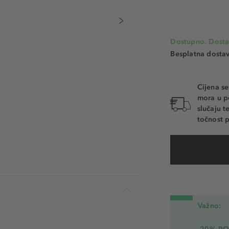
Dostupno. Dosta
Besplatna dosta
Cijena s
mora u p
slučaju 
točnost p
Važno: