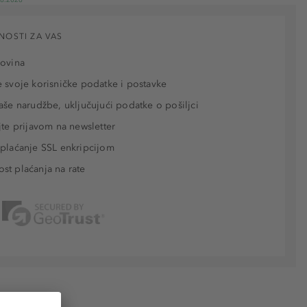
NOSTI ZA VAS
povina
 svoje korisničke podatke i postavke
aše narudžbe, uključujući podatke o pošiljci
jte prijavom na newsletter
plaćanje SSL enkripcijom
t plaćanja na rate