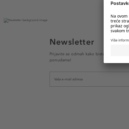
Newsletter
Prijavite se odmah kako biste e-mailom pr
ponudama!