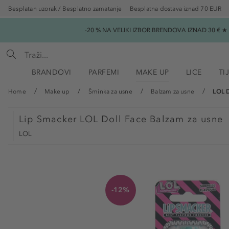
Besplatan uzorak / Besplatno zamatanje
Besplatna dostava iznad 70 EUR
-20 % NA VELIKI IZBOR BRENDOVA IZNAD 30 € 
BRANDOVI
PARFEMI
MAKE UP
LICE
TI
Home
Make up
Šminka za usne
Balzam za usne
LOL D
Lip Smacker
LOL Doll Face Balzam za usne
LOL
-12%