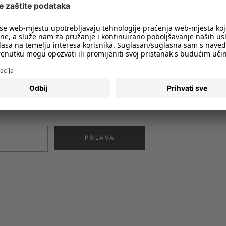
imali obavijesti o svim trendovima i
PRIJAVA