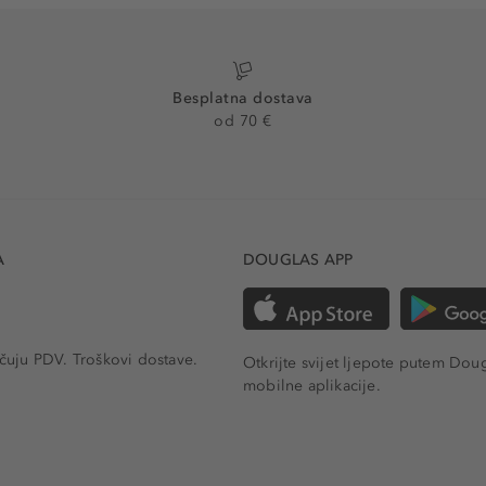
Besplatna dostava
od 70 €
A
DOUGLAS APP
učuju PDV.
Troškovi dostave.
Otkrijte svijet ljepote putem Dou
mobilne aplikacije.