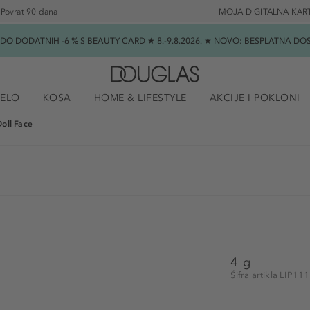
Povrat 90 dana
MOJA DIGITALNA KAR
★ DO DODATNIH -6 % S BEAUTY CARD ★ 8.-9.8.2026. ★ NOVO: BESPLATNA 
JELO
KOSA
HOME & LIFESTYLE
AKCIJE I POKLONI
oll Face
4 g
Šifra artikla LIP11