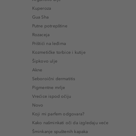
Kuperoza
Gua Sha
Putne potrepštine
Rozaceja
Prištići na leđima
Kozmetičke torbice i kutije
Šipkovo ulje
Akne
Seboroični dermatitis
Pigmentne mrlje
Vrećice ispod očiju
Novo
Koji mi parfem odgovara?
Kako našminkati oči da izgledaju veće
Šminkanje spuštenih kapaka