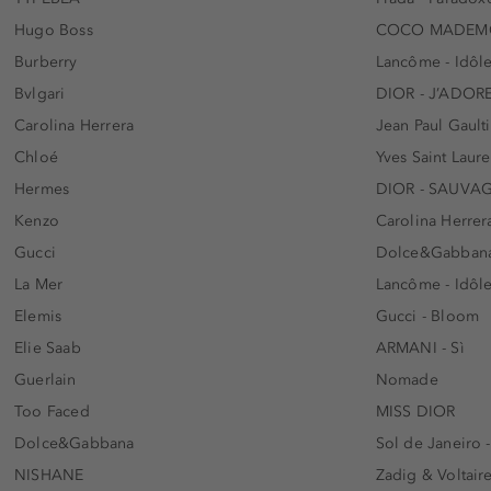
Hugo Boss
COCO MADEMO
Burberry
Lancôme - Idôl
Bvlgari
DIOR - J’ADOR
Carolina Herrera
Jean Paul Gaulti
Chloé
Yves Saint Laur
Hermes
DIOR - SAUVA
Kenzo
Carolina Herrer
Gucci
Dolce&Gabbana
La Mer
Lancôme - Idôl
Elemis
Gucci - Bloom
Elie Saab
ARMANI - Sì
Guerlain
Nomade
Too Faced
MISS DIOR
Dolce&Gabbana
Sol de Janeiro 
NISHANE
Zadig & Voltaire