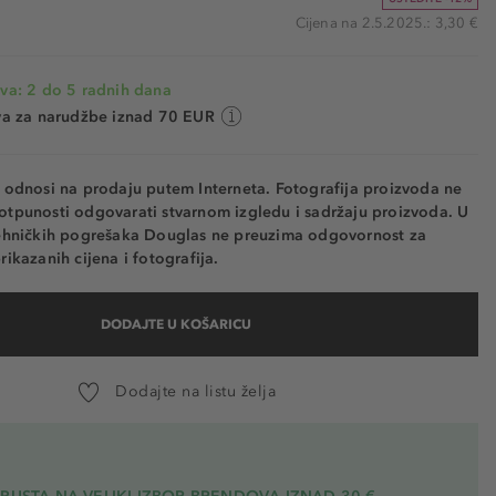
Cijena na 2.5.2025.: 3,30 €
va: 2 do 5 radnih dana
va za narudžbe iznad 70 EUR
e odnosi na prodaju putem Interneta. Fotografija proizvoda ne
otpunosti odgovarati stvarnom izgledu i sadržaju proizvoda. U
tehničkih pogrešaka Douglas ne preuzima odgovornost za
rikazanih cijena i fotografija.
DODAJTE U KOŠARICU
Dodajte na listu želja