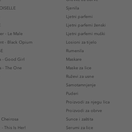
ISELLE
Sjenila
e
Ljetni parfemi
E
Ljetni parfemi ženski
er - Le Male
Ljetni parfemi muški
ent - Black Opium
Losioni za tijelo
GE
Rumenila
a - Good Girl
Maskare
 - The One
Maske za lice
e
Ruževi za usne
Samotamnjenje
Puderi
Proizvodi za njegu lica
Proizvodi za obrve
- Cheirosa
Sunce i zaštita
 - This Is Her!
Serumi za lice