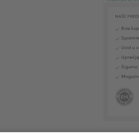
NAŠE PRED
Brza ku
Spremite
Uvid u v
Upravlja
Sigurno 
Mogućnos