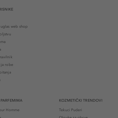
RISNIKE
ouglas web shop
oljstvu
rema
a
avilnik
ija robe
pitanja
u
 PARFEMIMA
KOZMETIČKI TRENDOVI
 Pour Homme
Tekuci Puderi
e
Olovke za obrve