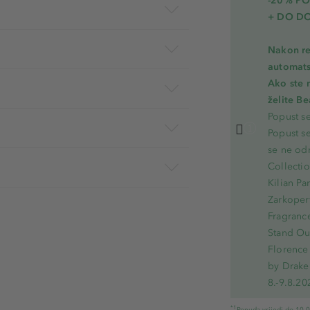
-20% PO
+ DO D
Nakon re
automats
Ako ste 
želite B
Popust s
Popust s
se ne od
Collecti
Kilian Pa
Zarkoperf
Fragranc
Stand Out
Florence 
by Drake
8.-9.8.20
*1
Ponuda vrijedi do 10.