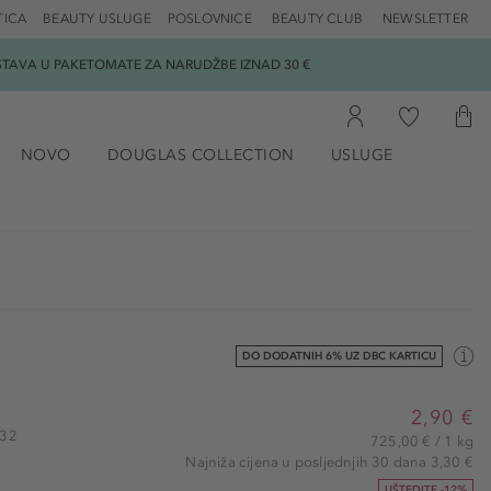
TICA
BEAUTY USLUGE
POSLOVNICE
BEAUTY CLUB
NEWSLETTER
DOSTAVA U PAKETOMATE ZA NARUDŽBE IZNAD 30 €
NOVO
DOUGLAS COLLECTION
USLUGE
DO DODATNIH 6% UZ DBC KARTICU
2,90 €
132
725,00 € / 1 kg
Najniža cijena u posljednjih 30 dana 3,30 €
UŠTEDITE -12%