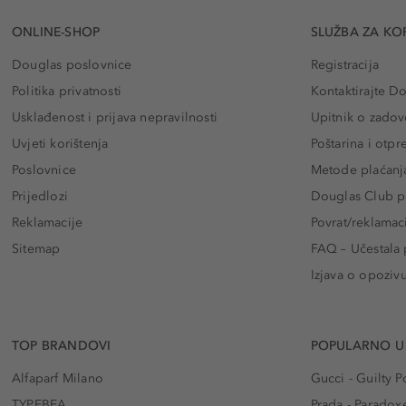
ONLINE-SHOP
SLUŽBA ZA KO
Douglas poslovnice
Registracija
Politika privatnosti
Kontaktirajte D
Usklađenost i prijava nepravilnosti
Upitnik o zadov
Uvjeti korištenja
Poštarina i otp
Poslovnice
Metode plaćanj
Prijedlozi
Douglas Club pr
Reklamacije
Povrat/reklamac
Sitemap
FAQ – Učestala 
Izjava o opoziv
TOP BRANDOVI
POPULARNO U
Alfaparf Milano
Gucci - Guilty
TYPEBEA
Prada - Paradox