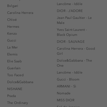
Lancôme - Idôle
Bvlgari
DIOR - J’ADORE
Carolina Herrera
Jean Paul Gaultier - Le
Chloé
Male
Hermes
Yves Saint Laurent -
Kenzo
Black Opium
Gucci
DIOR - SAUVAGE
La Mer
Carolina Herrera - Good
Girl
Elemis
Dolce&Gabbana - The
Elie Saab
One
Guerlain
Lancôme - Idôle
Too Faced
Gucci - Bloom
Dolce&Gabbana
ARMANI - Sì
NISHANE
Nomade
Prada
MISS DIOR
The Ordinary