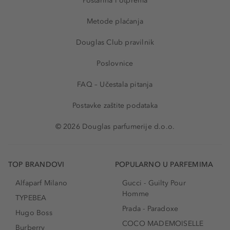
Poštarina i otprema
Metode plaćanja
Douglas Club pravilnik
Poslovnice
FAQ – Učestala pitanja
Postavke zaštite podataka
© 2026 Douglas parfumerije d.o.o.
TOP BRANDOVI
POPULARNO U PARFEMIMA
Alfaparf Milano
Gucci - Guilty Pour
Homme
TYPEBEA
Prada - Paradoxe
Hugo Boss
COCO MADEMOISELLE
Burberry