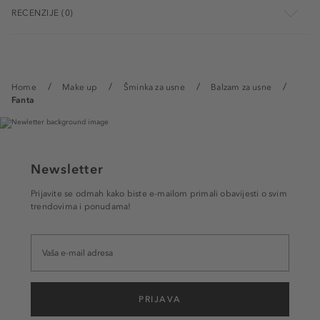
RECENZIJE (0)
Home
Make up
Šminka za usne
Balzam za usne
Fanta
Newsletter
Prijavite se odmah kako biste e-mailom primali obavijesti o svim
trendovima i ponudama!
PRIJAVA