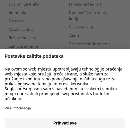
Losioni za tijelo
Prištići na leđima
Rumenila
Kozmetičke torbice i
kutije
Maskare
Šipkovo ulje
Maske za lice
Akne
Ruževi za usne
Seboroični dermatitis
Samotamnjenje
Pigmentne mrlje
Puderi
Vrećice ispod očiju
Proizvodi za njegu lica
Novo
Proizvodi za obrve
Koji mi parfem
Sunce i zaštita
odgovara?
Serumi za lice
Kako našminkati oči da
Proizvodi za čišćenje lica
izgledaju veće
Bronzeri
Šminkanje spuštenih
kapaka
Anti-age serumi za lice
Kako ukloniti mitesere
Dermaplaning