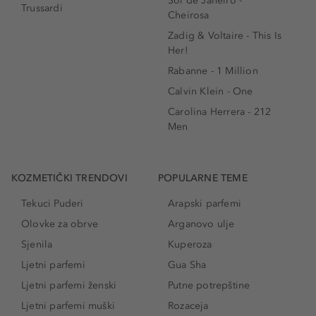
Sol de Janeiro -
Trussardi
Cheirosa
Zadig & Voltaire - This Is
Her!
Rabanne - 1 Million
Calvin Klein - One
Carolina Herrera - 212
Men
KOZMETIČKI TRENDOVI
POPULARNE TEME
Tekuci Puderi
Arapski parfemi
Olovke za obrve
Arganovo ulje
Sjenila
Kuperoza
Ljetni parfemi
Gua Sha
Ljetni parfemi ženski
Putne potrepštine
Ljetni parfemi muški
Rozaceja