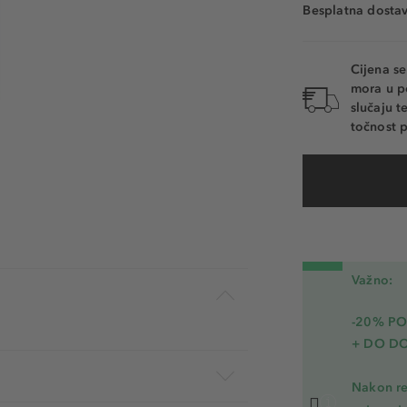
Besplatna dosta
Cijena s
mora u p
slučaju 
točnost p
Važno:
-20% P
+ DO D
Nakon re