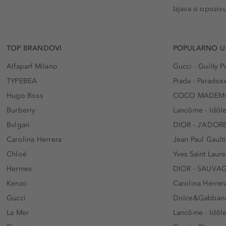
Izjava o opoziv
TOP BRANDOVI
POPULARNO U
Alfaparf Milano
Gucci - Guilty
TYPEBEA
Prada - Paradox
Hugo Boss
COCO MADEMO
Burberry
Lancôme - Idôl
Bvlgari
DIOR - J’ADOR
Carolina Herrera
Jean Paul Gaulti
Chloé
Yves Saint Laur
Hermes
DIOR - SAUVA
Kenzo
Carolina Herrer
Gucci
Dolce&Gabbana
La Mer
Lancôme - Idôl