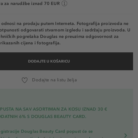
va za narudžbe iznad 70 EUR
e odnosi na prodaju putem Interneta. Fotografija proizvoda ne
otpunosti odgovarati stvarnom izgledu i sadržaju proizvoda. U
tehničkih pogrešaka Douglas ne preuzima odgovornost za
rikazanih cijena i fotografija.
DODAJTE U KOŠARICU
Dodajte na listu želja
OPUSTA NA SAV ASORTIMAN ZA KOSU
IZNAD 30 €
ODATNIH 6% S DOUGLAS BEAUTY CARD.
gistracije Douglas Beauty Card popust će se