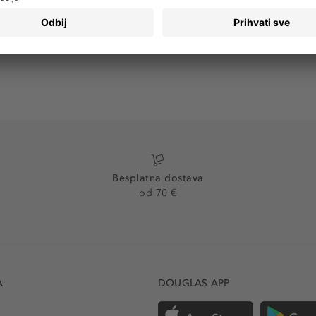
Besplatna dostava
od 70 €
A
DOUGLAS APP