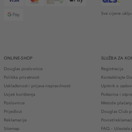
Sve cijene uklj
ONLINE-SHOP
SLUŽBA ZA KO
Douglas poslovnice
Registracija
Politika privatnosti
Kontaktirajte D
Usklađenost i prijava nepravilnosti
Upitnik o zadov
Uvjeti korištenja
Poštarina i otp
Poslovnice
Metode plaćanj
Prijedlozi
Douglas Club pr
Reklamacije
Povrat/reklamac
Sitemap
FAQ – Učestala 