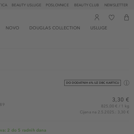
TICA
BEAUTY USLUGE
POSLOVNICE
BEAUTY CLUB
NEWSLETTER
NOVO
DOUGLAS COLLECTION
USLUGE
DO DODATNIH 6% UZ DBC KARTICU
3,30 €
589
825,00 € / 1 kg
Cijena na 2.5.2025.: 3,30 €
va: 2 do 5 radnih dana