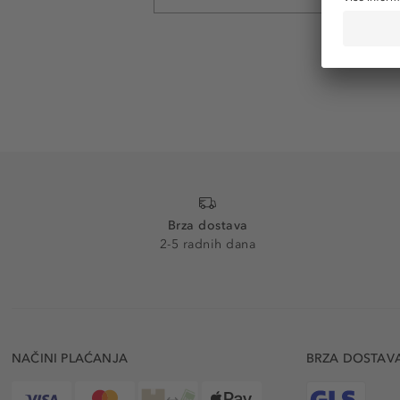
Brza dostava
2-5 radnih dana
NAČINI PLAĆANJA
BRZA DOSTAV