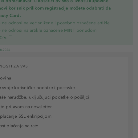
ki obračunavati u košarici ovisno o iznosu kupovine.
novi korisnik prilikom registracije možete odabrati da
eauty Card.
e ne odnosi na već snižene i posebno označene artikle.
e ne odnosi na artikle označene MINT ponudom.
*1
026.
08.2026
NOSTI ZA VAS
povina
 svoje korisničke podatke i postavke
aše narudžbe, uključujući podatke o pošiljci
jte prijavom na newsletter
plaćanje SSL enkripcijom
t plaćanja na rate