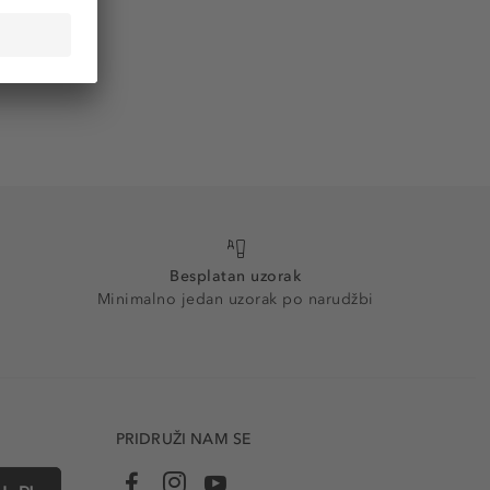
Besplatan uzorak
Minimalno jedan uzorak po narudžbi
PRIDRUŽI NAM SE