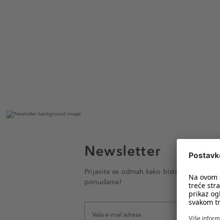
Newsletter
Prijavite se odmah kako biste e-mailom pr
ponudama!