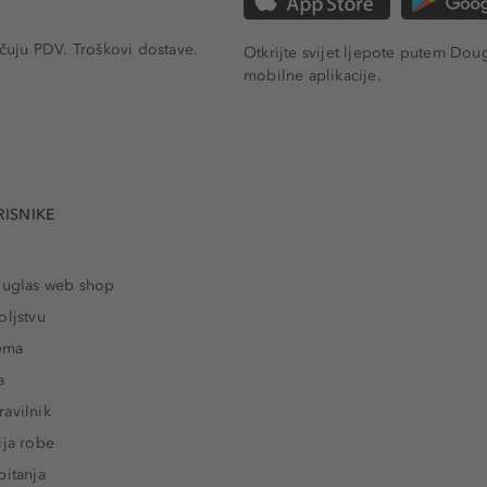
učuju PDV.
Troškovi dostave.
Otkrijte svijet ljepote putem Dou
mobilne aplikacije.
RISNIKE
ouglas web shop
oljstvu
rema
a
avilnik
ija robe
pitanja