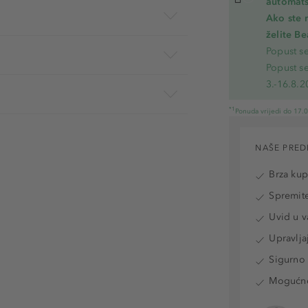
automats
Ako ste 
želite B
Popust s
Popust s
3.-16.8.2
*1
Ponuda vrijedi do 17.
NAŠE PRED
Brza ku
Spremite
Uvid u v
Upravlja
Sigurno 
Mogućnos