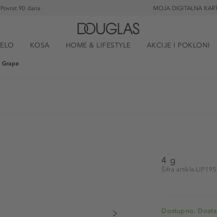
Povrat 90 dana
MOJA DIGITALNA KAR
JELO
KOSA
HOME & LIFESTYLE
AKCIJE I POKLONI
a Grape
4 g
Šifra artikla LIP19
Dostupno. Dosta