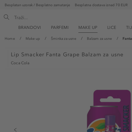
Besplatan uzorak / Besplatno zamatanje
Besplatna dostava iznad 70 EUR
BRANDOVI
PARFEMI
MAKE UP
LICE
TI
Home
Make up
Šminka za usne
Balzam za usne
Fant
Lip Smacker
Fanta Grape Balzam za usne
Coca Cola