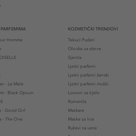
u
 PARFEMIMA
KOZMETIČKI TRENDOVI
 Pour Homme
Tekuci Puderi
e
Olovke za obrve
ISELLE
Sjenila
e
Ljetni parfemi
E
Ljetni parfemi ženski
er - Le Male
Ljetni parfemi muški
ent - Black Opium
Losioni za tijelo
GE
Rumenila
a - Good Girl
Maskare
 - The One
Maske za lice
e
Ruževi za usne