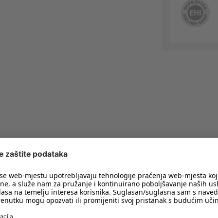
imali obavijesti o svim trendovima i
PRIJAVA