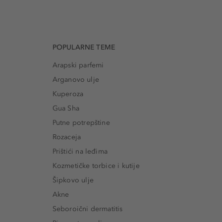
POPULARNE TEME
Arapski parfemi
Arganovo ulje
Kuperoza
Gua Sha
Putne potrepštine
Rozaceja
Prištići na leđima
Kozmetičke torbice i kutije
Šipkovo ulje
Akne
Seboroični dermatitis