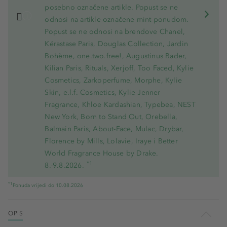
posebno označene artikle. Popust se ne
odnosi na artikle označene mint ponudom.
Popust se ne odnosi na brendove Chanel,
Kérastase Paris, Douglas Collection, Jardin
Bohème, one.two.free!, Augustinus Bader,
Kilian Paris, Rituals, Xerjoff, Too Faced, Kylie
Cosmetics, Zarkoperfume, Morphe, Kylie
Skin, e.l.f. Cosmetics, Kylie Jenner
Fragrance, Khloe Kardashian, Typebea, NEST
New York, Born to Stand Out, Orebella,
Balmain Paris, About-Face, Mulac, Drybar,
Florence by Mills, Lolavie, Iraye i Better
World Fragrance House by Drake.
*1
8.-9.8.2026.
*1
Ponuda vrijedi do 10.08.2026
OPIS