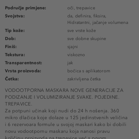
Područje primjene:
oči, trepavice
Svojstva:
da, definira, fiksira,
Hidratantni, jačanje volumena
Tip kože:
sve vrste kože
Dob:
sve dobne skupine
Finiš:
sjajni
Tekstura:
viskozno
Transparentnost:
jak
Vrsta proizvoda:
bočica s aplikatorom
Četka:
zakrivljena četka
VODOOTPORNA MASKARA NOVE GENERACIJE ZA
PODIZANJE I VOLUMIZIRANJE SVAKE. POJEDINE.
TREPAVICE.
Za potpuni učinak koji nudi do 24 h nošenja. 360
mikro dlačica koje dolaze u 125 jedinstvenih veličina
i 6 rezervoara formule u svojoj maskari kako bi dobili
novu vodootpornu maskaru koja nanosi pravu
količinu proizvoda na trepavice već s prvom