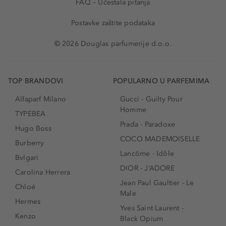
FAQ – Učestala pitanja
Postavke zaštite podataka
© 2026 Douglas parfumerije d.o.o.
TOP BRANDOVI
POPULARNO U PARFEMIMA
Alfaparf Milano
Gucci - Guilty Pour
Homme
TYPEBEA
Prada - Paradoxe
Hugo Boss
COCO MADEMOISELLE
Burberry
Lancôme - Idôle
Bvlgari
DIOR - J’ADORE
Carolina Herrera
Jean Paul Gaultier - Le
Chloé
Male
Hermes
Yves Saint Laurent -
Kenzo
Black Opium