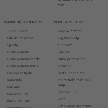
Men
KOZMETIČKI TRENDOVI
POPULARNE TEME
Tekuci Puderi
Arapski parfemi
Olovke za obrve
Arganovo ulje
Sjenila
Kuperoza
Ljetni parfemi
Gua Sha
Ljetni parfemi ženski
Putne potrepštine
Ljetni parfemi muški
Rozaceja
Losioni za tijelo
Prištići na leđima
Rumenila
Kozmetičke torbice i
kutije
Maskare
Šipkovo ulje
Maske za lice
Akne
Ruževi za usne
Seboroični dermatitis
Samotamnjenje