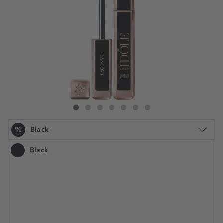
Lancôme Lash Idôle Mascara Waterproof
Lash Idôle Mascara Waterproof
Lash Idôle Mascara Waterproof
Lash Idôle Mascara Waterproof
Lash Idôle Mascara Waterproof
Lash Idôle Mascara Waterproof
Lash Idôle Mascara Waterproof
%
Black
Black
1 kom.
34,99 €
Šifra artikla LCM348386
34,99 € / 1 kom.
Najniža cijena u posljednjih 30 dana 35,99 €
UŠTEDITE -3%