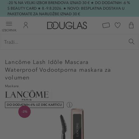
-20 % NA VELIKI IZBOR BRENDOVA IZNAD 30 € ★ DO DODATNIH -6 %
S BEAUTY CARD ★ 8.-9.8.2026. ★ NOVO: BESPLATNA DOSTAVA U
PAKETOMATE ZA NARUDŽBE IZNAD 30 €
IZBORNIK
Lancôme
Lash Idôle Mascara
Waterproof Vodootporna maskara za
volumen
Maskare
DO DODATNIH 6% UZ DBC KARTICU
-3%