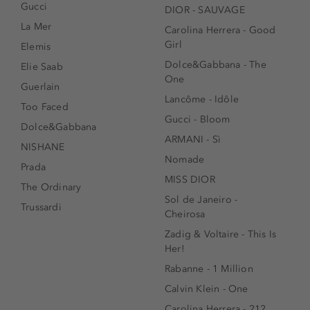
Gucci
DIOR - SAUVAGE
La Mer
Carolina Herrera - Good
Girl
Elemis
Dolce&Gabbana - The
Elie Saab
One
Guerlain
Lancôme - Idôle
Too Faced
Gucci - Bloom
Dolce&Gabbana
ARMANI - Sì
NISHANE
Nomade
Prada
MISS DIOR
The Ordinary
Sol de Janeiro -
Trussardi
Cheirosa
Zadig & Voltaire - This Is
Her!
Rabanne - 1 Million
Calvin Klein - One
Carolina Herrera - 212