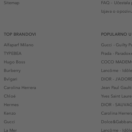
Sitemap
FAQ – Učestala 
Izjava o opoziv
TOP BRANDOVI
POPULARNO U
Alfaparf Milano
Gucci - Guilty
TYPEBEA
Prada - Paradox
Hugo Boss
COCO MADEMO
Burberry
Lancôme - Idôl
Bvlgari
DIOR - J’ADOR
Carolina Herrera
Jean Paul Gaulti
Chloé
Yves Saint Laur
Hermes
DIOR - SAUVA
Kenzo
Carolina Herrer
Gucci
Dolce&Gabbana
La Mer
Lancôme - Idôl