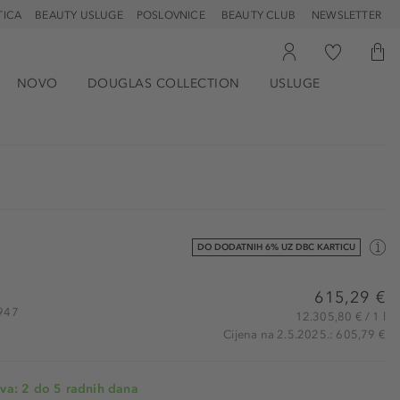
TICA
BEAUTY USLUGE
POSLOVNICE
BEAUTY CLUB
NEWSLETTER
NOVO
DOUGLAS COLLECTION
USLUGE
DO DODATNIH 6% UZ DBC KARTICU
615,29 €
7947
12.305,80 € / 1 l
Cijena na 2.5.2025.: 605,79 €
va: 2 do 5 radnih dana