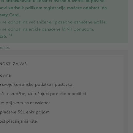
ki obračunavati u košarici ovisno o iznosu kupovine.
novi korisnik prilikom registracije možete odabrati da
eauty Card.
e ne odnosi na već snižene i posebno označene artikle.
e ne odnosi na artikle označene MINT ponudom.
*1
026.
08.2026
NOSTI ZA VAS
povina
 svoje korisničke podatke i postavke
aše narudžbe, uključujući podatke o pošiljci
jte prijavom na newsletter
plaćanje SSL enkripcijom
t plaćanja na rate