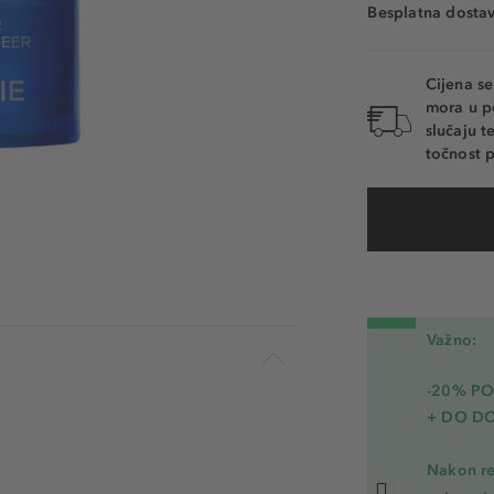
Besplatna dosta
Cijena s
mora u p
slučaju 
točnost p
Važno:
-20% P
+ DO D
Nakon re