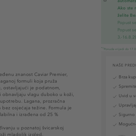
automats
Ako ste 
želite B
Popust s
Popust s
3.-16.8.2
*1
Ponuda vrijedi do 17.
NAŠE PRED
jeđenu znanost Caviar Premier,
Brza ku
laganoj formuli koja pruža
Spremite
, ostavljajući je podatnom,
i obnavljaju vlagu duboko u koži,
Uvid u v
 upotrebu. Lagana, prozračna
Upravlja
 bez osjećaja težine. Formula je
labilna i izrađena od 25 %
Sigurno 
Mogućnos
ivanju u poznatoj švicarskoj
oži mladolik izgled.