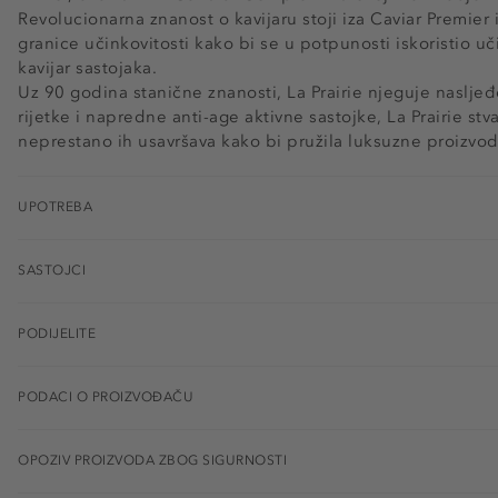
Revolucionarna znanost o kavijaru stoji iza Caviar Premier
granice učinkovitosti kako bi se u potpunosti iskoristio uč
kavijar sastojaka.
Uz 90 godina stanične znanosti, La Prairie njeguje nasljeđe
rijetke i napredne anti-age aktivne sastojke, La Prairie st
neprestano ih usavršava kako bi pružila luksuzne proizvo
UPOTREBA
SASTOJCI
PODIJELITE
PODACI O PROIZVOĐAČU
OPOZIV PROIZVODA ZBOG SIGURNOSTI