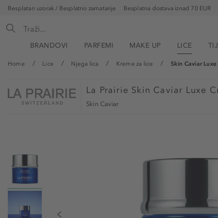
Besplatan uzorak / Besplatno zamatanje
Besplatna dostava iznad 70 EUR
BRANDOVI
PARFEMI
MAKE UP
LICE
TI
Home
Lice
Njega lica
Kreme za lice
Skin Caviar Lux
La Prairie
Skin Caviar Luxe C
Skin Caviar