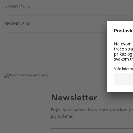
UPOZORENJA
RECENZIJE (0)
Newsletter
Prijavite se odmah kako biste e-mailom pr
ponudama!