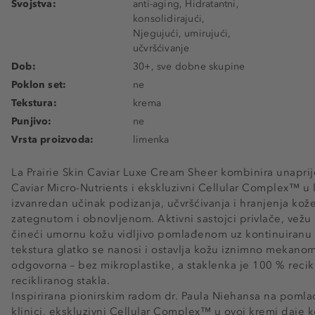
Svojstva:
anti-aging, Hidratantni,
konsolidirajući,
Njegujući, umirujući,
učvršćivanje
Dob:
30+, sve dobne skupine
Poklon set:
ne
Tekstura:
krema
Punjivo:
ne
Vrsta proizvoda:
limenka
La Prairie Skin Caviar Luxe Cream Sheer kombinira unapri
Caviar Micro-Nutrients i ekskluzivni Cellular Complex™ u 
izvanredan učinak podizanja, učvršćivanja i hranjenja kože
zategnutom i obnovljenom. Aktivni sastojci privlače, vežu 
čineći umornu kožu vidljivo pomlađenom uz kontinuiranu
tekstura glatko se nanosi i ostavlja kožu iznimno mekanom
odgovorna – bez mikroplastike, a staklenka je 100 % recik
recikliranog stakla.
Inspirirana pionirskim radom dr. Paula Niehansa na pomlađ
klinici, ekskluzivni Cellular Complex™ u ovoj kremi daje k