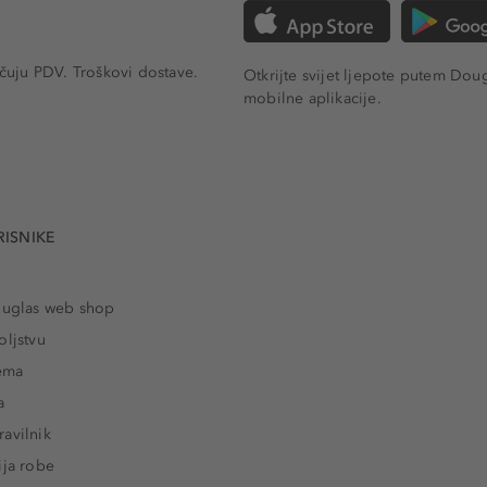
učuju PDV.
Troškovi dostave.
Otkrijte svijet ljepote putem Dou
mobilne aplikacije.
RISNIKE
ouglas web shop
oljstvu
rema
a
avilnik
ija robe