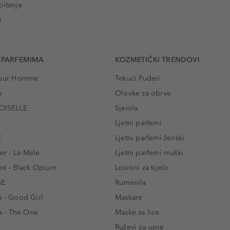
pitanja
u
 PARFEMIMA
KOZMETIČKI TRENDOVI
 Pour Homme
Tekuci Puderi
e
Olovke za obrve
ISELLE
Sjenila
e
Ljetni parfemi
E
Ljetni parfemi ženski
er - Le Male
Ljetni parfemi muški
ent - Black Opium
Losioni za tijelo
GE
Rumenila
a - Good Girl
Maskare
 - The One
Maske za lice
e
Ruževi za usne