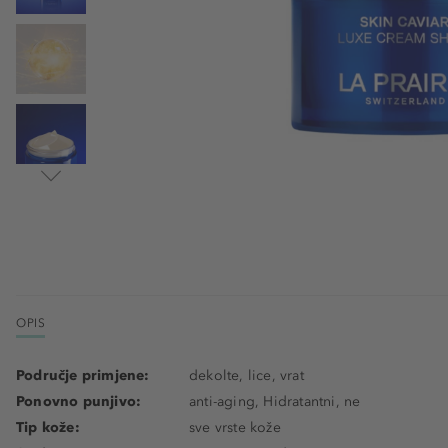
OPIS
Područje primjene:
dekolte, lice, vrat
Ponovno punjivo:
anti-aging, Hidratantni, ne
Tip kože:
sve vrste kože