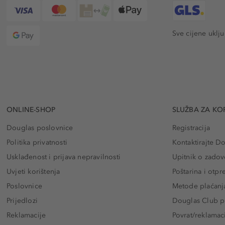
Sve cijene uklj
ONLINE-SHOP
SLUŽBA ZA KO
Douglas poslovnice
Registracija
Politika privatnosti
Kontaktirajte D
Usklađenost i prijava nepravilnosti
Upitnik o zadov
Uvjeti korištenja
Poštarina i otp
Poslovnice
Metode plaćanj
Prijedlozi
Douglas Club pr
Reklamacije
Povrat/reklamac