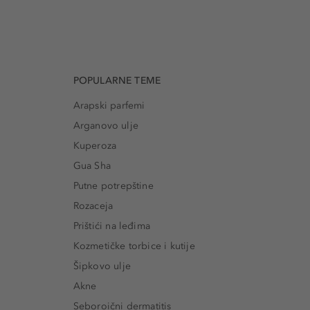
POPULARNE TEME
Arapski parfemi
Arganovo ulje
Kuperoza
Gua Sha
Putne potrepštine
Rozaceja
Prištići na leđima
Kozmetičke torbice i kutije
Šipkovo ulje
Akne
Seboroični dermatitis