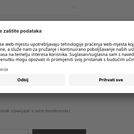
imali obavijesti o svim trendovima i