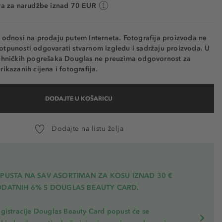
va za narudžbe iznad 70 EUR
e odnosi na prodaju putem Interneta. Fotografija proizvoda ne
otpunosti odgovarati stvarnom izgledu i sadržaju proizvoda. U
tehničkih pogrešaka Douglas ne preuzima odgovornost za
rikazanih cijena i fotografija.
DODAJTE U KOŠARICU
Dodajte na listu želja
OPUSTA NA SAV ASORTIMAN ZA KOSU
IZNAD 30 €
ODATNIH 6% S DOUGLAS BEAUTY CARD.
gistracije Douglas Beauty Card popust će se