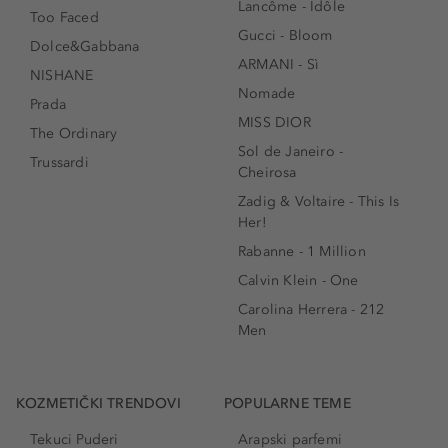
Lancôme - Idôle
Too Faced
Gucci - Bloom
Dolce&Gabbana
ARMANI - Sì
NISHANE
Nomade
Prada
MISS DIOR
The Ordinary
Sol de Janeiro -
Trussardi
Cheirosa
Zadig & Voltaire - This Is
Her!
Rabanne - 1 Million
Calvin Klein - One
Carolina Herrera - 212
Men
KOZMETIČKI TRENDOVI
POPULARNE TEME
Tekuci Puderi
Arapski parfemi