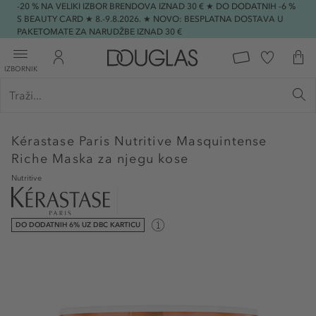
-20 % NA VELIKI IZBOR BRENDOVA IZNAD 30 € ★ DO DODATNIH -6 %
S BEAUTY CARD ★ 8.-9.8.2026. ★ NOVO: BESPLATNA DOSTAVA U
PAKETOMATE ZA NARUDŽBE IZNAD 30 €
IZBORNIK
Kérastase Paris
Nutritive Masquintense
Riche Maska za njegu kose
Nutritive
DO DODATNIH 6% UZ DBC KARTICU