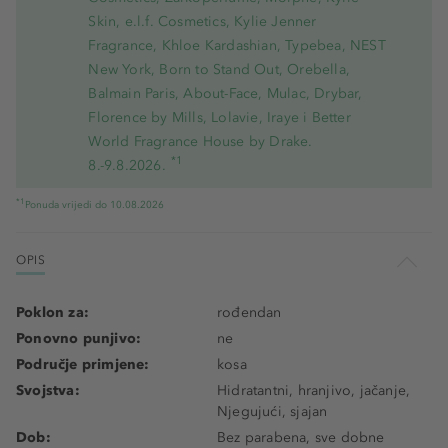
Skin, e.l.f. Cosmetics, Kylie Jenner
Fragrance, Khloe Kardashian, Typebea, NEST
New York, Born to Stand Out, Orebella,
Balmain Paris, About-Face, Mulac, Drybar,
Florence by Mills, Lolavie, Iraye i Better
World Fragrance House by Drake.
*1
8.-9.8.2026.
*1
Ponuda vrijedi do 10.08.2026
OPIS
Poklon za:
rođendan
Ponovno punjivo:
ne
Područje primjene:
kosa
Svojstva:
Hidratantni, hranjivo, jačanje,
Njegujući, sjajan
Dob:
Bez parabena, sve dobne