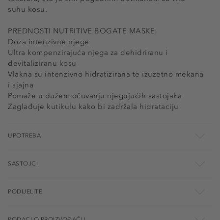
suhu kosu.
PREDNOSTI NUTRITIVE BOGATE MASKE:
Doza intenzivne njege​
Ultra kompenzirajuća njega za dehidriranu i
devitaliziranu kosu​
Vlakna su intenzivno hidratizirana te izuzetno mekana
i sjajna​
Pomaže u dužem očuvanju njegujućih sastojaka​
Zaglađuje kutikulu kako bi zadržala hidrataciju​
UPOTREBA
SASTOJCI
PODIJELITE
PODACI O PROIZVOĐAČU