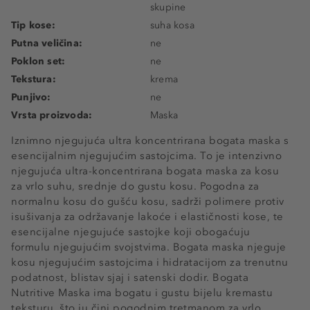
skupine
Tip kose:
suha kosa
Putna veličina:
ne
Poklon set:
ne
Tekstura:
krema
Punjivo:
ne
Vrsta proizvoda:
Maska
Iznimno njegujuća ultra koncentrirana bogata maska s
esencijalnim njegujućim sastojcima. To je intenzivno
njegujuća ultra-koncentrirana bogata maska ​​za kosu
za vrlo suhu, srednje do gustu kosu. Pogodna ​​za
normalnu kosu do gušću kosu, sadrži polimere protiv
isušivanja za održavanje lakoće i elastičnosti kose, te
esencijalne njegujuće sastojke koji obogaćuju
formulu njegujućim svojstvima. Bogata maska njeguje
kosu njegujućim sastojcima i hidratacijom za trenutnu
podatnost, blistav sjaj i satenski dodir. Bogata
Nutritive Maska ima bogatu i gustu bijelu kremastu
teksturu, što ju čini pogodnim tretmanom za vrlo