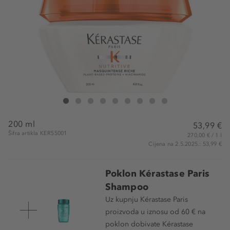
Kérastase Paris Nutritive Masquintense Riche
Nutritive Masquintense Riche
Nutritive Masquintense Riche
Nutritive Masquintense Riche
Nutritive Masquintense Riche
Nutritive Masquintense Riche
Nutritive Masquintense Riche
Nutritive Masquintense Riche
Nutritive Masquintense Ric
200 ml
53,99 €
Šifra artikla KER55001
270,00 € / 1 l
Cijena na 2.5.2025.: 53,99 €
Poklon Kérastase Paris
Shampoo
Uz kupnju Kérastase Paris
proizvoda u iznosu od 60 € na
poklon dobivate Kérastase