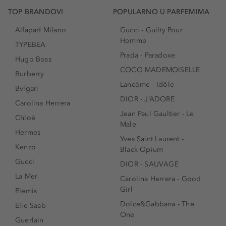
TOP BRANDOVI
POPULARNO U PARFEMIMA
Alfaparf Milano
Gucci - Guilty Pour
Homme
TYPEBEA
Prada - Paradoxe
Hugo Boss
COCO MADEMOISELLE
Burberry
Lancôme - Idôle
Bvlgari
DIOR - J’ADORE
Carolina Herrera
Jean Paul Gaultier - Le
Chloé
Male
Hermes
Yves Saint Laurent -
Kenzo
Black Opium
Gucci
DIOR - SAUVAGE
La Mer
Carolina Herrera - Good
Girl
Elemis
Dolce&Gabbana - The
Elie Saab
One
Guerlain