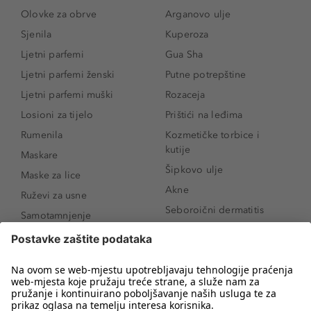
Olovke za obrve
Arganovo ulje
Sjenila
Kuperoza
Ljetni parfemi
Gua Sha
Ljetni parfemi ženski
Putne potrepštine
Ljetni parfemi muški
Rozaceja
Losioni za tijelo
Prištići na leđima
Rumenila
Kozmetičke torbice i
kutije
Maskare
Šipkovo ulje
Maske za lice
Akne
Ruževi za usne
Seboroični dermatitis
Samotamnjenje
Pigmentne mrlje
Puderi
Vrećice ispod očiju
Proizvodi za njegu lica
Novo
Proizvodi za obrve
Koji mi parfem
Sunce i zaštita
odgovara?