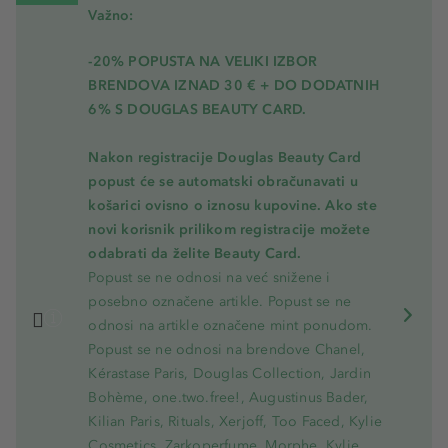
Važno:
-20% POPUSTA NA VELIKI IZBOR
BRENDOVA IZNAD 30 € + DO DODATNIH
6% S DOUGLAS BEAUTY CARD.
Nakon registracije Douglas Beauty Card
popust će se automatski obračunavati u
košarici ovisno o iznosu kupovine. Ako ste
novi korisnik prilikom registracije možete
odabrati da želite Beauty Card.
Popust se ne odnosi na već snižene i
posebno označene artikle. Popust se ne
odnosi na artikle označene mint ponudom.
Popust se ne odnosi na brendove Chanel,
Kérastase Paris, Douglas Collection, Jardin
Bohème, one.two.free!, Augustinus Bader,
Kilian Paris, Rituals, Xerjoff, Too Faced, Kylie
Cosmetics, Zarkoperfume, Morphe, Kylie