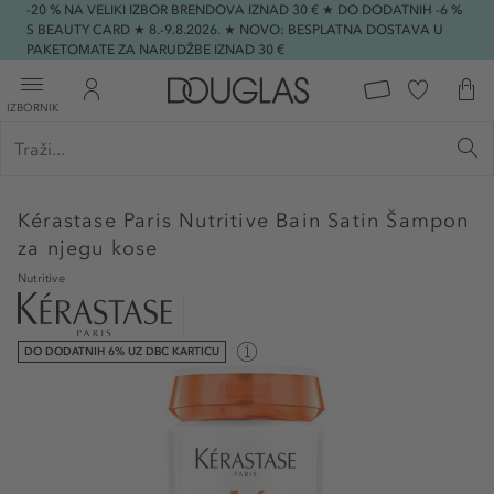
-20 % NA VELIKI IZBOR BRENDOVA IZNAD 30 € ★ DO DODATNIH -6 %
S BEAUTY CARD ★ 8.-9.8.2026. ★ NOVO: BESPLATNA DOSTAVA U
PAKETOMATE ZA NARUDŽBE IZNAD 30 €
IZBORNIK
Kérastase Paris
Nutritive Bain Satin Šampon
za njegu kose
Nutritive
DO DODATNIH 6% UZ DBC KARTICU