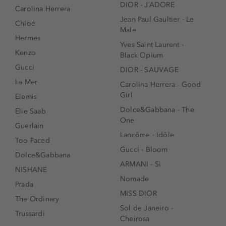
DIOR - J’ADORE
Carolina Herrera
Jean Paul Gaultier - Le
Chloé
Male
Hermes
Yves Saint Laurent -
Kenzo
Black Opium
Gucci
DIOR - SAUVAGE
La Mer
Carolina Herrera - Good
Girl
Elemis
Dolce&Gabbana - The
Elie Saab
One
Guerlain
Lancôme - Idôle
Too Faced
Gucci - Bloom
Dolce&Gabbana
ARMANI - Sì
NISHANE
Nomade
Prada
MISS DIOR
The Ordinary
Sol de Janeiro -
Trussardi
Cheirosa