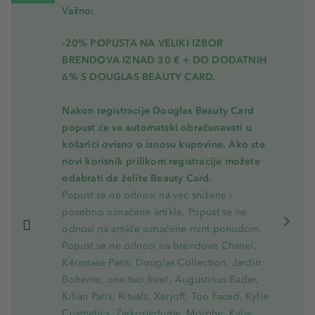
Važno:
-20% POPUSTA NA VELIKI IZBOR
BRENDOVA IZNAD 30 € + DO DODATNIH
6% S DOUGLAS BEAUTY CARD.
Nakon registracije Douglas Beauty Card
popust će se automatski obračunavati u
košarici ovisno o iznosu kupovine. Ako ste
novi korisnik prilikom registracije možete
odabrati da želite Beauty Card.
Popust se ne odnosi na već snižene i
posebno označene artikle. Popust se ne
odnosi na artikle označene mint ponudom.
Popust se ne odnosi na brendove Chanel,
Kérastase Paris, Douglas Collection, Jardin
Bohème, one.two.free!, Augustinus Bader,
Kilian Paris, Rituals, Xerjoff, Too Faced, Kylie
Cosmetics, Zarkoperfume, Morphe, Kylie