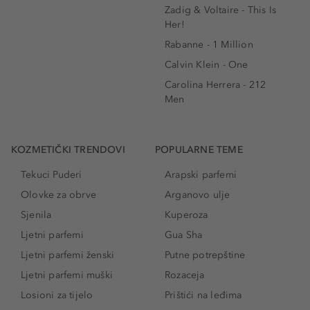
Zadig & Voltaire - This Is
Her!
Rabanne - 1 Million
Calvin Klein - One
Carolina Herrera - 212
Men
KOZMETIČKI TRENDOVI
POPULARNE TEME
Tekuci Puderi
Arapski parfemi
Olovke za obrve
Arganovo ulje
Sjenila
Kuperoza
Ljetni parfemi
Gua Sha
Ljetni parfemi ženski
Putne potrepštine
Ljetni parfemi muški
Rozaceja
Losioni za tijelo
Prištići na leđima