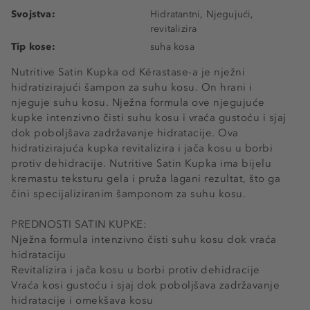
Svojstva:
Hidratantni, Njegujući,
revitalizira
Tip kose:
suha kosa
Nutritive Satin Kupka od Kérastase-a je nježni
hidratizirajući šampon za suhu kosu. On hrani i
njeguje suhu kosu. Nježna formula ove njegujuće
kupke intenzivno čisti suhu kosu i vraća gustoću i sjaj
dok poboljšava zadržavanje hidratacije. Ova
hidratizirajuća kupka revitalizira i jača kosu u borbi
protiv dehidracije. Nutritive Satin Kupka ima bijelu
kremastu teksturu gela i pruža lagani rezultat, što ga
čini specijaliziranim šamponom za suhu kosu.
PREDNOSTI SATIN KUPKE:
Nježna formula intenzivno čisti suhu kosu dok vraća
hidrataciju​
Revitalizira i jača kosu u borbi protiv dehidracije​
Vraća kosi gustoću i sjaj dok poboljšava zadržavanje
hidratacije i omekšava kosu​