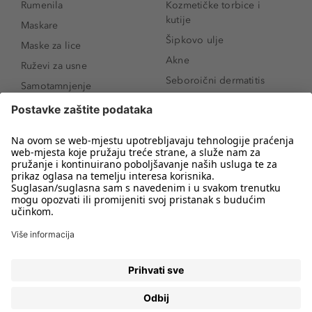
Rumenila
Kozmetičke torbice i
kutije
Maskare
Šipkovo ulje
Maske za lice
Akne
Ruževi za usne
Seboroični dermatitis
Samotamnjenje
Pigmentne mrlje
Puderi
Vrećice ispod očiju
Proizvodi za njegu lica
Novo
Proizvodi za obrve
Koji mi parfem
Sunce i zaštita
odgovara?
Serumi za lice
Kako našminkati oči da
Proizvodi za čišćenje lica
izgledaju veće
Bronzeri
Šminkanje spuštenih
kapaka
Anti-age serumi za lice
Kako ukloniti mitesere
Dermaplaning
Hijaluronska krema