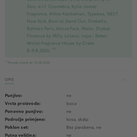
Skin, e.l.f. Cosmetics, Kylie Jenner
Fragrance, Khloe Kardashian, Typebea, NEST
New York, Born to Stand Out, Orebella,
Balmain Paris, About-Face, Mulac, Drybar,
Florence by Mills, Lolavie, Iraye i Better
World Fragrance House by Drake.
*1
8.-9.8.2026.
*1
Ponuda vrijedi do 10.08.2026
OPIS
Punjivo:
ne
Vrsta proizvoda:
boca
Ponovno punjivo:
ne
Područje primjene:
kosa, skalp
Poklon set:
Bez parabena, ne
Putna veličina:
ne