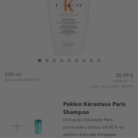
Kérastase Paris Nutritive Bain Satin
Nutritive Bain Satin
Nutritive Bain Satin
Nutritive Bain Satin
Nutritive Bain Satin
Nutritive Bain Satin
Nutritive Bain Satin
Nutritive Bain Satin
Nutritive Bain Satin
250 ml
30,49 €
Šifra artikla KER54912
122,00 € / 1 l
Cijena na 2.5.2025.: 30,49 €
Poklon Kérastase Paris
Shampoo
Uz kupnju Kérastase Paris
proizvoda u iznosu od 60 € na
poklon dobivate Kérastase