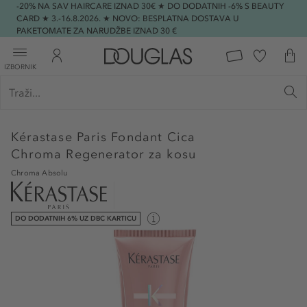
-20% NA SAV HAIRCARE IZNAD 30€ ★ DO DODATNIH -6% S BEAUTY
CARD ★ 3.-16.8.2026. ★ NOVO: BESPLATNA DOSTAVA U
PAKETOMATE ZA NARUDŽBE IZNAD 30 €
IZBORNIK
Kérastase Paris
Fondant Cica
Chroma Regenerator za kosu
Chroma Absolu
DO DODATNIH 6% UZ DBC KARTICU