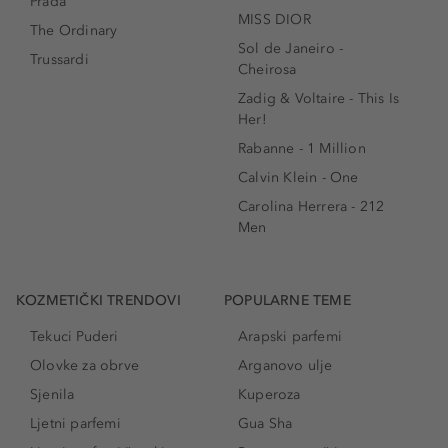
Prada
MISS DIOR
The Ordinary
Sol de Janeiro -
Trussardi
Cheirosa
Zadig & Voltaire - This Is
Her!
Rabanne - 1 Million
Calvin Klein - One
Carolina Herrera - 212
Men
KOZMETIČKI TRENDOVI
POPULARNE TEME
Tekuci Puderi
Arapski parfemi
Olovke za obrve
Arganovo ulje
Sjenila
Kuperoza
Ljetni parfemi
Gua Sha