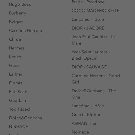
Prada - Paradoxe
Hugo Boss
COCO MADEMOISELLE
Burberry
Lancôme - Idôle
Bvlgari
DIOR - J’ADORE
Carolina Herrera
Jean Paul Gaultier - Le
Chloé
Male
Hermes
Yves Saint Laurent -
Kenzo
Black Opium
Gucci
DIOR - SAUVAGE
La Mer
Carolina Herrera - Good
Girl
Elemis
Dolce&Gabbana - The
Elie Saab
One
Guerlain
Lancôme - Idôle
Too Faced
Gucci - Bloom
Dolce&Gabbana
ARMANI - Sì
NISHANE
Nomade