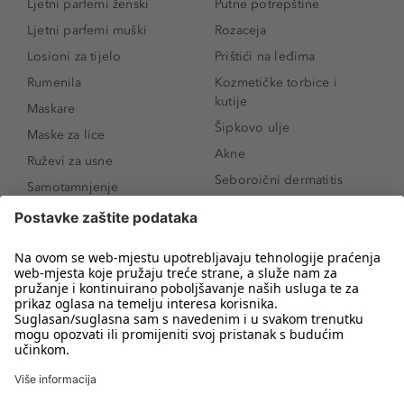
Ljetni parfemi ženski
Putne potrepštine
Ljetni parfemi muški
Rozaceja
Losioni za tijelo
Prištići na leđima
Rumenila
Kozmetičke torbice i
kutije
Maskare
Šipkovo ulje
Maske za lice
Akne
Ruževi za usne
Seboroični dermatitis
Samotamnjenje
Pigmentne mrlje
Puderi
Vrećice ispod očiju
Proizvodi za njegu lica
Novo
Proizvodi za obrve
Koji mi parfem
Sunce i zaštita
odgovara?
Serumi za lice
Kako našminkati oči da
Proizvodi za čišćenje lica
izgledaju veće
Bronzeri
Šminkanje spuštenih
kapaka
Anti-age serumi za lice