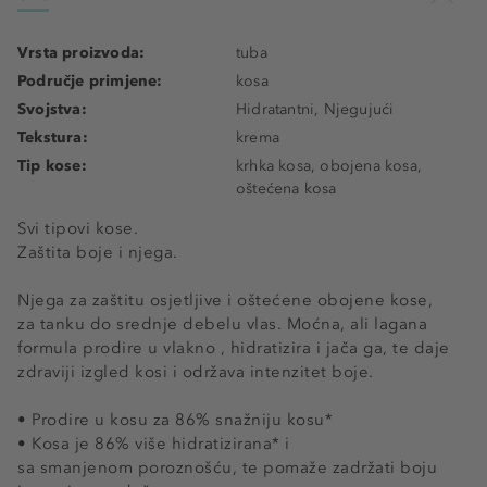
Vrsta proizvoda:
tuba
Područje primjene:
kosa
Svojstva:
Hidratantni, Njegujući
Tekstura:
krema
Tip kose:
krhka kosa, obojena kosa,
oštećena kosa
Svi tipovi kose.
Zaštita boje i njega.
Njega za zaštitu osjetljive i oštećene obojene kose,
za tanku do srednje debelu vlas. Moćna, ali lagana
formula prodire u vlakno , hidratizira i jača ga, te daje
zdraviji izgled kosi i održava intenzitet boje.
• Prodire u kosu za 86% snažniju kosu*
• Kosa je 86% više hidratizirana* i
sa smanjenom poroznošću, te pomaže zadržati boju