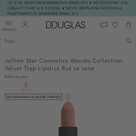
-20 % NA VELIKI IZBOR BRENDOVA IZNAD 30 € ★ DO DODATNIH -6 %
S BEAUTY CARD ★ 8.-9.8.2026. ★ NOVO: BESPLATNA DOSTAVA U
PAKETOMATE ZA NARUDŽBE IZNAD 30 €
IZBORNIK
Jeffree Star Cosmetics
Weirdo Collection
Velvet Trap Lipstick Ruž za usne
Ruževi za usne
DO DODATNIH 6% UZ DBC KARTICU