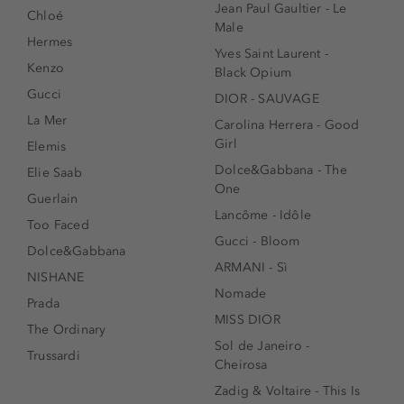
Jean Paul Gaultier - Le
Chloé
Male
Hermes
Yves Saint Laurent -
Kenzo
Black Opium
Gucci
DIOR - SAUVAGE
La Mer
Carolina Herrera - Good
Girl
Elemis
Dolce&Gabbana - The
Elie Saab
One
Guerlain
Lancôme - Idôle
Too Faced
Gucci - Bloom
Dolce&Gabbana
ARMANI - Sì
NISHANE
Nomade
Prada
MISS DIOR
The Ordinary
Sol de Janeiro -
Trussardi
Cheirosa
Zadig & Voltaire - This Is