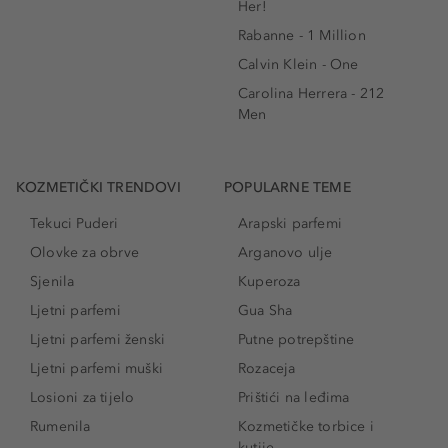
Her!
Rabanne - 1 Million
Calvin Klein - One
Carolina Herrera - 212
Men
KOZMETIČKI TRENDOVI
POPULARNE TEME
Tekuci Puderi
Arapski parfemi
Olovke za obrve
Arganovo ulje
Sjenila
Kuperoza
Ljetni parfemi
Gua Sha
Ljetni parfemi ženski
Putne potrepštine
Ljetni parfemi muški
Rozaceja
Losioni za tijelo
Prištići na leđima
Rumenila
Kozmetičke torbice i
kutije