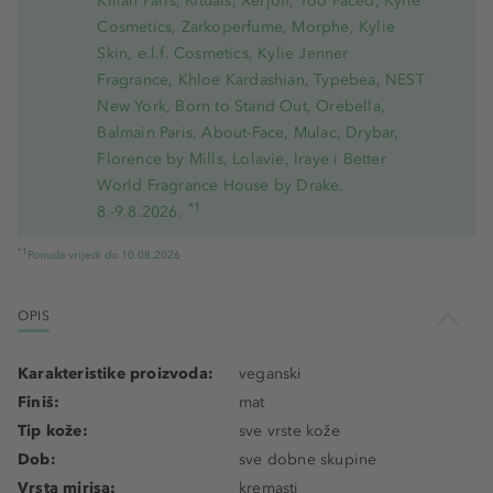
Kilian Paris, Rituals, Xerjoff, Too Faced, Kylie
Cosmetics, Zarkoperfume, Morphe, Kylie
Skin, e.l.f. Cosmetics, Kylie Jenner
Fragrance, Khloe Kardashian, Typebea, NEST
New York, Born to Stand Out, Orebella,
Balmain Paris, About-Face, Mulac, Drybar,
Florence by Mills, Lolavie, Iraye i Better
World Fragrance House by Drake.
*1
8.-9.8.2026.
*1
Ponuda vrijedi do 10.08.2026
OPIS
Karakteristike proizvoda:
veganski
Finiš:
mat
Tip kože:
sve vrste kože
Dob:
sve dobne skupine
Vrsta mirisa:
kremasti