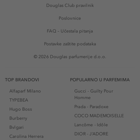
Douglas Club pravilnik
Poslovnice
FAQ – Učestala pitanja
Postavke zaštite podataka
© 2026 Douglas parfumerije d.o.o.
TOP BRANDOVI
POPULARNO U PARFEMIMA
Alfaparf Milano
Gucci - Guilty Pour
Homme
TYPEBEA
Prada - Paradoxe
Hugo Boss
COCO MADEMOISELLE
Burberry
Lancôme - Idôle
Bvlgari
DIOR - J’ADORE
Carolina Herrera