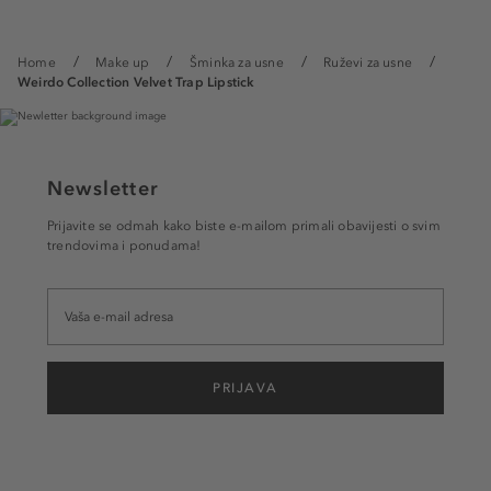
Home
Make up
Šminka za usne
Ruževi za usne
Weirdo Collection Velvet Trap Lipstick
Newsletter
Prijavite se odmah kako biste e-mailom primali obavijesti o svim
trendovima i ponudama!
PRIJAVA