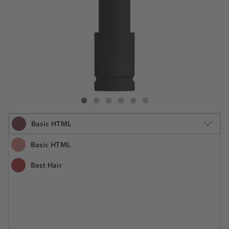
Jeffree Star Cosmetics Weirdo Collection Velvet Trap Lipstick
Weirdo Collection Velvet Trap Lipstick
Weirdo Collection Velvet Trap Lipstick
Weirdo Collection Velvet Trap Lipstick
Weirdo Collection Velvet Trap Lipstick
Weirdo Collection Velvet Trap Lipst
Basic HTML
Basic HTML
Best Hair
3.3 g
19,24 €
Šifra artikla JEF07667
5.830,30 € / 1 kg
Cijena na 2.5.2025.: 19,24 €