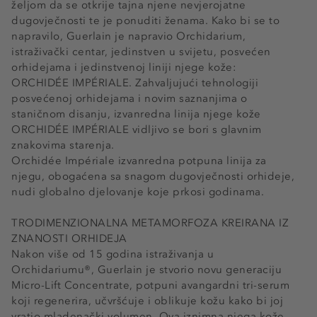
željom da se otkrije tajna njene nevjerojatne
dugovječnosti te je ponuditi ženama. Kako bi se to
napravilo, Guerlain je napravio Orchidarium,
istraživački centar, jedinstven u svijetu, posvećen
orhidejama i jedinstvenoj liniji njege kože:
ORCHIDÉE IMPÉRIALE. Zahvaljujući tehnologiji
posvećenoj orhidejama i novim saznanjima o
staničnom disanju, izvanredna linija njege kože
ORCHIDÉE IMPÉRIALE vidljivo se bori s glavnim
znakovima starenja.
Orchidée Impériale izvanredna potpuna linija za
njegu, obogaćena sa snagom dugovječnosti orhideje,
nudi globalno djelovanje koje prkosi godinama.
TRODIMENZIONALNA METAMORFOZA KREIRANA IZ
ZNANOSTI ORHIDEJA
Nakon više od 15 godina istraživanja u
Orchidariumu®, Guerlain je stvorio novu generaciju
Micro-Lift Concentrate, potpuni avangardni tri-serum
koji regenerira, učvršćuje i oblikuje kožu kako bi joj
vratio mladenački volumen. Ova iznimna njega kože,