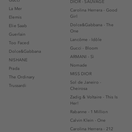
Gucci
DIOR - SAUVAGE
La Mer
Carolina Herrera - Good
Girl
Elemis
Dolce&Gabbana - The
Elie Saab
One
Guerlain
Lancôme - Idôle
Too Faced
Gucci - Bloom
Dolce&Gabbana
ARMANI - Sì
NISHANE
Nomade
Prada
MISS DIOR
The Ordinary
Sol de Janeiro -
Trussardi
Cheirosa
Zadig & Voltaire - This Is
Her!
Rabanne - 1 Million
Calvin Klein - One
Carolina Herrera - 212