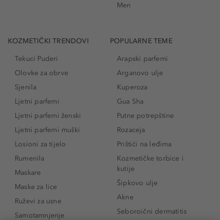
Men
KOZMETIČKI TRENDOVI
POPULARNE TEME
Tekuci Puderi
Arapski parfemi
Olovke za obrve
Arganovo ulje
Sjenila
Kuperoza
Ljetni parfemi
Gua Sha
Ljetni parfemi ženski
Putne potrepštine
Ljetni parfemi muški
Rozaceja
Losioni za tijelo
Prištići na leđima
Rumenila
Kozmetičke torbice i
kutije
Maskare
Šipkovo ulje
Maske za lice
Akne
Ruževi za usne
Seboroični dermatitis
Samotamnjenje