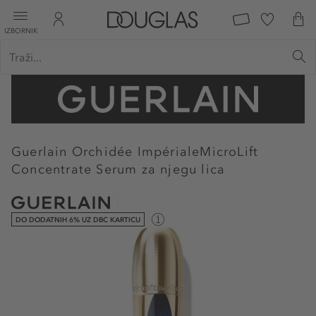
IZBORNIK
Guerlain
Orchidée ImpérialeMicroLift
Concentrate Serum za njegu lica
DO DODATNIH 6% UZ DBC KARTICU