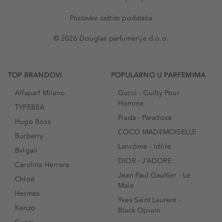
Postavke zaštite podataka
© 2026 Douglas parfumerije d.o.o.
TOP BRANDOVI
POPULARNO U PARFEMIMA
Alfaparf Milano
Gucci - Guilty Pour
Homme
TYPEBEA
Prada - Paradoxe
Hugo Boss
COCO MADEMOISELLE
Burberry
Lancôme - Idôle
Bvlgari
DIOR - J’ADORE
Carolina Herrera
Jean Paul Gaultier - Le
Chloé
Male
Hermes
Yves Saint Laurent -
Kenzo
Black Opium