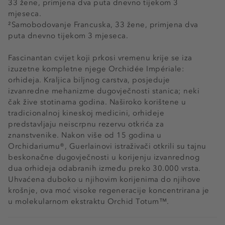
33 žene, primjena dva puta dnevno tijekom 3
mjeseca.
²Samobodovanje Francuska, 33 žene, primjena dva
puta dnevno tijekom 3 mjeseca.
Fascinantan cvijet koji prkosi vremenu krije se iza
izuzetne kompletne njege Orchidée Impériale:
orhideja. Kraljica biljnog carstva, posjeduje
izvanredne mehanizme dugovječnosti stanica; neki
čak žive stotinama godina. Naširoko korištene u
tradicionalnoj kineskoj medicini, orhideje
predstavljaju neiscrpnu rezervu otkrića za
znanstvenike. Nakon više od 15 godina u
Orchidariumu®, Guerlainovi istraživači otkrili su tajnu
beskonačne dugovječnosti u korijenju izvanrednog
dua orhideja odabranih između preko 30.000 vrsta.
Uhvaćena duboko u njihovim korijenima do njihove
krošnje, ova moć visoke regeneracije koncentrirana je
u molekularnom ekstraktu Orchid Totum™.