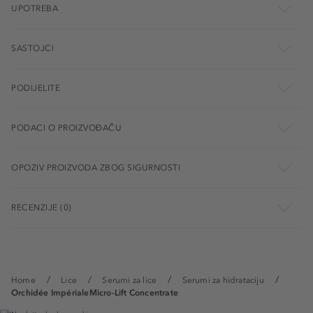
UPOTREBA
SASTOJCI
PODIJELITE
PODACI O PROIZVOĐAČU
OPOZIV PROIZVODA ZBOG SIGURNOSTI
RECENZIJE (0)
Home
Lice
Serumi za lice
Serumi za hidrataciju
Orchidée ImpérialeMicro-Lift Concentrate