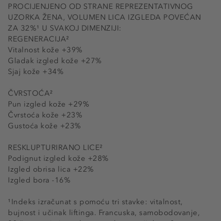
PROCIJENJENO OD STRANE REPREZENTATIVNOG
UZORKA ŽENA, VOLUMEN LICA IZGLEDA POVEĆAN
ZA 32%¹ U SVAKOJ DIMENZIJI:
REGENERACIJA²
Vitalnost kože +39%
Gladak izgled kože +27%
Sjaj kože +34%
ČVRSTOĆA²
Pun izgled kože +29%
Čvrstoća kože +23%
Gustoća kože +23%
RESKLUPTURIRANO LICE²
Podignut izgled kože +28%
Izgled obrisa lica +22%
Izgled bora -16%
¹Indeks izračunat s pomoću tri stavke: vitalnost,
bujnost i učinak liftinga. Francuska, samobodovanje,