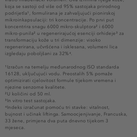
koja se sastoji od više od 95% sastojaka prirodnog
podrijetla¹, formulirana je zahvaljujući pionirskoj
mikroinkapsulaciji: tri koncentracije. Po prvi put
koncentrira snagu 6000 mikro-skulptora² i 6000
mikro-punila² u regenerirajućoj esenciji orhideje³ za
transformaciju kože u tri dimenzije: visoko
regenerirana, učvršćena i isklesana, volumeni lica
izgledaju poboljšani za 32%⁴.
¹Izračun na temelju međunarodnog ISO standarda
16128, uključujući vodu. Preostalih 5% pomaže
optimizirati cjelovitost formule tijekom vremena i
njezine senzorne kvalitete.
²U količini od 50 ml.
³In vitro test sastojaka.
⁴Indeks izračunat pomoću tri stavke: vitalnost,
bujnost i učinak liftinga. Samoocjenjivanje, Francuska,
33 žene, primjena dva puta dnevno tijekom 3
mjeseca.