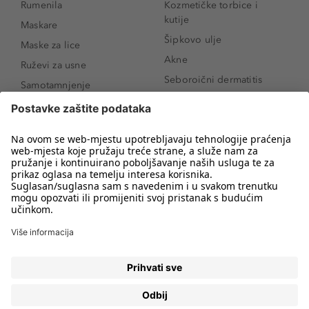
Rumenila
Kozmetičke torbice i
kutije
Maskare
Šipkovo ulje
Maske za lice
Akne
Ruževi za usne
Seboroični dermatitis
Samotamnjenje
Pigmentne mrlje
Puderi
Vrećice ispod očiju
Proizvodi za njegu lica
Novo
Proizvodi za obrve
Koji mi parfem
Sunce i zaštita
odgovara?
Serumi za lice
Kako našminkati oči da
Proizvodi za čišćenje lica
izgledaju veće
Bronzeri
Šminkanje spuštenih
kapaka
Anti-age serumi za lice
Kako ukloniti mitesere
Dermaplaning
Hijaluronska krema