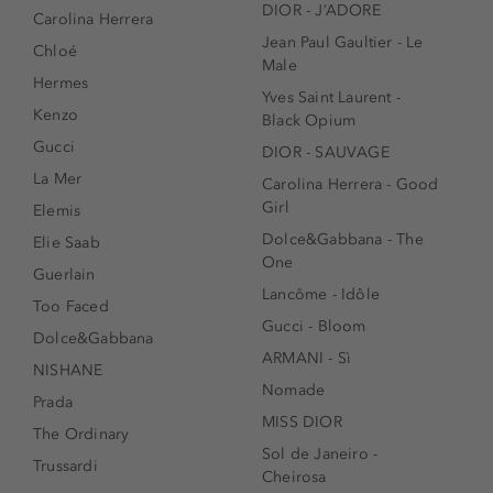
DIOR - J’ADORE
Carolina Herrera
Jean Paul Gaultier - Le
Chloé
Male
Hermes
Yves Saint Laurent -
Kenzo
Black Opium
Gucci
DIOR - SAUVAGE
La Mer
Carolina Herrera - Good
Girl
Elemis
Dolce&Gabbana - The
Elie Saab
One
Guerlain
Lancôme - Idôle
Too Faced
Gucci - Bloom
Dolce&Gabbana
ARMANI - Sì
NISHANE
Nomade
Prada
MISS DIOR
The Ordinary
Sol de Janeiro -
Trussardi
Cheirosa