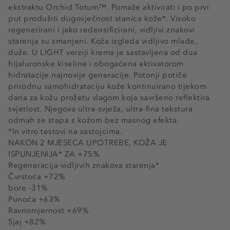
ekstraktu Orchid Totum™. Pomaže aktivirati i po prvi
put produžiti dugovječnost stanica kože*. Visoko
regenerirani i jako redensificirani, vidljivi znakovi
starenja su smanjeni. Koža izgleda vidljivo mlađe,
duže. U LIGHT verziji krema je sastavljena od dua
hijaluronske kiseline i obogaćena aktivatorom
hidratacije najnovije generacije. Potonji potiče
prirodnu samohidrataciju kože kontinuirano tijekom
dana za kožu prožetu vlagom koja savršeno reflektira
svjetlost. Njegova ultra-svježa, ultra-fina tekstura
odmah se stapa s kožom bez masnog efekta.
*In vitro testovi na sastojcima.
NAKON 2 MJESECA UPOTREBE, KOŽA JE
ISPUNJENIJA* ZA +75%
Regeneracija vidljivih znakova starenja*
Čvrstoća +72%
bore -31%
Punoća +63%
Ravnomjernost +69%
Sjaj +82%