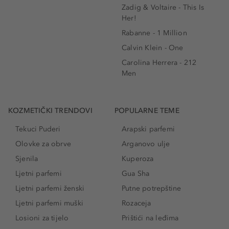
Zadig & Voltaire - This Is
Her!
Rabanne - 1 Million
Calvin Klein - One
Carolina Herrera - 212
Men
KOZMETIČKI TRENDOVI
POPULARNE TEME
Tekuci Puderi
Arapski parfemi
Olovke za obrve
Arganovo ulje
Sjenila
Kuperoza
Ljetni parfemi
Gua Sha
Ljetni parfemi ženski
Putne potrepštine
Ljetni parfemi muški
Rozaceja
Losioni za tijelo
Prištići na leđima