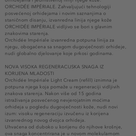
orhidejama i jedinstvenoj liniji njege kože:
ORCHIDÉE IMPÉRIALE. Zahvaljujući tehnologiji
posvećenoj orhidejama i novim saznanjima o
staničnom disanju, izvanredna linija njege kože
ORCHIDÉE IMPÉRIALE vidljivo se bori s glavnim
znakovima starenja.
Orchidée Impériale izvanredna potpuna linija za
njegu, obogaćena sa snagom dugovječnosti orhideje,
nudi globalno djelovanje koje prkosi godinama.
NOVA VISOKA REGENERACIJSKA SNAGA IZ
KORIJENA MLADOSTI
Orchidée Impériale Light Cream (refill) iznimna je
potpuna njega koja pomaže u regeneraciji vidljivih
znakova starenja. Nakon više od 15 godina
istraživanja posvećenog nevjerojatnim moćima
orhideja u pogledu dugovječnosti kože, nudi novi
izum: visoku regeneraciju izvučenu iz korijena
izvanrednog novog dvojca orhideja.
Uhvaćena od duboko u korijenu do njihove krošnje,
ova snaga koncentrirana je u novom molekularnom