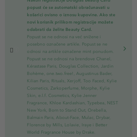
Nakon registracije Douglas Beauty Card
popust će se automatski obračunavati u
košarici ovisno o iznosu kupovine. Ako ste
novi korisnik prilikom registracije možete
odabrati da želite Beauty Card.
Popust se ne odnosi na već snižene i
posebno označene artikle. Popust se ne
odnosi na artikle označene mint ponudom.
Popust se ne odnosi na brendove Chanel,
Kérastase Paris, Douglas Collection, Jardin
Bohème, one.two.free!, Augustinus Bader,
Kilian Paris, Rituals, Xerjoff, Too Faced, Kylie
Cosmetics, Zarkoperfume, Morphe, Kylie
Skin, e.l.f. Cosmetics, Kylie Jenner
Fragrance, Khloe Kardashian, Typebea, NEST
New York, Born to Stand Out, Orebella,
Balmain Paris, About-Face, Mulac, Drybar,
Florence by Mills, Lolavie, Iraye i Better
World Fragrance House by Drake.