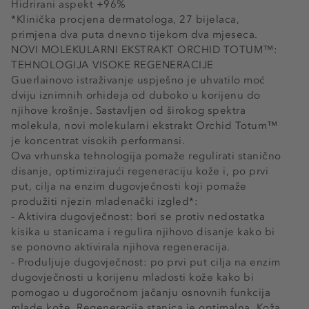
Hidrirani aspekt +96%
*Klinička procjena dermatologa, 27 bijelaca,
primjena dva puta dnevno tijekom dva mjeseca.
NOVI MOLEKULARNI EKSTRAKT ORCHID TOTUM™:
TEHNOLOGIJA VISOKE REGENERACIJE
Guerlainovo istraživanje uspješno je uhvatilo moć
dviju iznimnih orhideja od duboko u korijenu do
njihove krošnje. Sastavljen od širokog spektra
molekula, novi molekularni ekstrakt Orchid Totum™
je koncentrat visokih performansi.
Ova vrhunska tehnologija pomaže regulirati stanično
disanje, optimizirajući regeneraciju kože i, po prvi
put, cilja na enzim dugovječnosti koji pomaže
produžiti njezin mladenački izgled*:
- Aktivira dugovječnost: bori se protiv nedostatka
kisika u stanicama i regulira njihovo disanje kako bi
se ponovno aktivirala njihova regeneracija.
- Produljuje dugovječnost: po prvi put cilja na enzim
dugovječnosti u korijenu mladosti kože kako bi
pomogao u dugoročnom jačanju osnovnih funkcija
mlade kože. Regeneracija stanica je optimalna. Koža