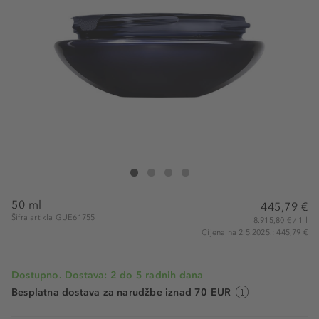
Guerlain Orchidée Impériale Refreshing Cream Refill
Orchidée Impériale Refreshing Cream Refill
Orchidée Impériale Refreshing Cream Refill
Orchidée Impériale Refreshing Cream Re
50 ml
445,79 €
Šifra artikla GUE61755
8.915,80 € / 1 l
Cijena na 2.5.2025.: 445,79 €
Dostupno. Dostava: 2 do 5 radnih dana
Besplatna dostava za narudžbe iznad 70 EUR