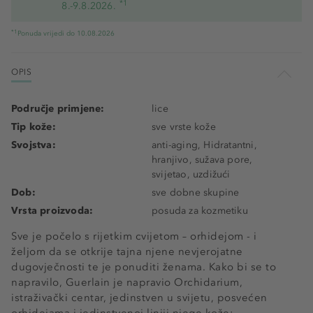
*1
8.-9.8.2026.
*1
Ponuda vrijedi do 10.08.2026
OPIS
Područje primjene:
lice
Tip kože:
sve vrste kože
Svojstva:
anti-aging, Hidratantni,
hranjivo, sužava pore,
svijetao, uzdižući
Dob:
sve dobne skupine
Vrsta proizvoda:
posuda za kozmetiku
Sve je počelo s rijetkim cvijetom – orhidejom - i
željom da se otkrije tajna njene nevjerojatne
dugovječnosti te je ponuditi ženama. Kako bi se to
napravilo, Guerlain je napravio Orchidarium,
istraživački centar, jedinstven u svijetu, posvećen