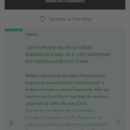
DODAJTE U KOŠARICU
Dodajte na listu želja
Važno:
-20% POPUSTA NA VELIKI IZBOR
BRENDOVA IZNAD 30 € + DO DODATNIH
6% S DOUGLAS BEAUTY CARD.
Nakon registracije Douglas Beauty Card
popust će se automatski obračunavati u
košarici ovisno o iznosu kupovine. Ako ste
novi korisnik prilikom registracije možete
odabrati da želite Beauty Card.
Popust se ne odnosi na već snižene i
posebno označene artikle. Popust se ne
odnosi na artikle označene mint ponudom.