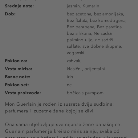
Srednje note:
jasmin, Kumarin
Dob:
bez acetona, bez amonijaka,
Bez ftalata, bez komedogena,
Bez parabena, Bez parafina,
bez silikona, Ne sadrži
palmino ulje, ne sadrži
sulfate, sve dobne skupine,
veganski
Poklon za:
zahvalu
Vrsta mirisa:
klasični, orijentalni
Bazne note:
iris
Poklon set:
ne
Vrsta proizvoda:
bočica s pumpom
Mon Guerlain je rođen iz susreta dviju sudbina:
parfumera i izuzetne žene kojoj se divi.
Ona sama utjelovljuje sve nijanse žene današnjice.
Guerlain parfumer je kreirao miris za nju, svaka od