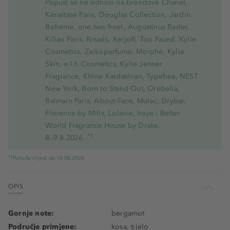
Popust se ne odnosi na brendove Chanel,
Kérastase Paris, Douglas Collection, Jardin
Bohème, one.two.free!, Augustinus Bader,
Kilian Paris, Rituals, Xerjoff, Too Faced, Kylie
Cosmetics, Zarkoperfume, Morphe, Kylie
Skin, e.l.f. Cosmetics, Kylie Jenner
Fragrance, Khloe Kardashian, Typebea, NEST
New York, Born to Stand Out, Orebella,
Balmain Paris, About-Face, Mulac, Drybar,
Florence by Mills, Lolavie, Iraye i Better
World Fragrance House by Drake.
*1
8.-9.8.2026.
*1
Ponuda vrijedi do 10.08.2026
OPIS
Gornje note:
bergamot
Područje primjene:
kosa, tijelo