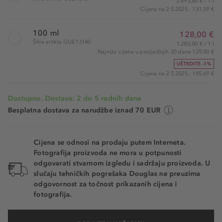
2.693,80 € / 1 l
Cijena na 2.5.2025.: 131,59 €
100 ml
128,00 €
Šifra artikla GUE13140
1.280,00 € / 1 l
Najniža cijena u posljednjih 30 dana 129,00 €
UŠTEDITE -1%
Cijena na 2.5.2025.: 185,69 €
Dostupno. Dostava: 2 do 5 radnih dana
Besplatna dostava za narudžbe iznad 70 EUR
Cijena se odnosi na prodaju putem Interneta.
Fotografija proizvoda ne mora u potpunosti
odgovarati stvarnom izgledu i sadržaju proizvoda. U
slučaju tehničkih pogrešaka Douglas ne preuzima
odgovornost za točnost prikazanih cijena i
fotografija.