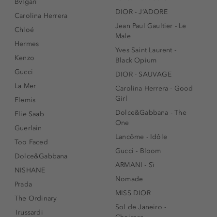
Bvlgari
DIOR - J’ADORE
Carolina Herrera
Jean Paul Gaultier - Le
Chloé
Male
Hermes
Yves Saint Laurent -
Kenzo
Black Opium
Gucci
DIOR - SAUVAGE
La Mer
Carolina Herrera - Good
Girl
Elemis
Dolce&Gabbana - The
Elie Saab
One
Guerlain
Lancôme - Idôle
Too Faced
Gucci - Bloom
Dolce&Gabbana
ARMANI - Sì
NISHANE
Nomade
Prada
MISS DIOR
The Ordinary
Sol de Janeiro -
Trussardi