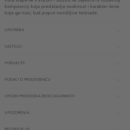
nota stapa se s kožom i uzdižu se zajedno u izuzetnoj
kompoziciji koja predstavlja osobnost i karakter žene
koja ga nosi, baš poput nevidljive tetovaže.
UPOTREBA
SASTOJCI
PODIJELITE
PODACI O PROIZVOĐAČU
OPOZIV PROIZVODA ZBOG SIGURNOSTI
UPOZORENJA
RECENZIJE (0)