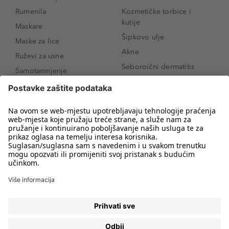
Rumenila
Kozmetičke torbice i
kutije
Maskare
Šipkovo ulje
Maske za lice
Akne
Ruževi za usne
Seboroični dermatitis
Samotamnjenje
Pigmentne mrlje
Puderi
Vrećice ispod očiju
Proizvodi za njegu lica
Novo
Proizvodi za obrve
Koji mi parfem
Sunce i zaštita
odgovara?
Serumi za lice
Kako našminkati oči da
Proizvodi za čišćenje lica
izgledaju veće
Bronzeri
Šminkanje spuštenih
kapaka
Anti-age serumi za lice
Kako ukloniti mitesere
Dermaplaning