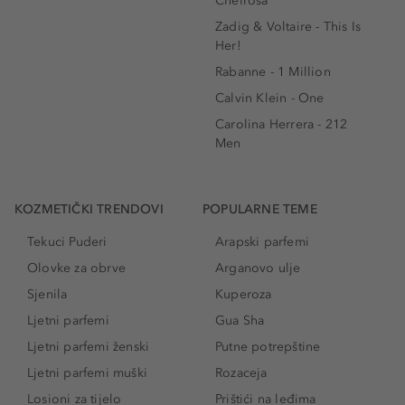
Cheirosa
Zadig & Voltaire - This Is
Her!
Rabanne - 1 Million
Calvin Klein - One
Carolina Herrera - 212
Men
KOZMETIČKI TRENDOVI
POPULARNE TEME
Tekuci Puderi
Arapski parfemi
Olovke za obrve
Arganovo ulje
Sjenila
Kuperoza
Ljetni parfemi
Gua Sha
Ljetni parfemi ženski
Putne potrepštine
Ljetni parfemi muški
Rozaceja
Losioni za tijelo
Prištići na leđima