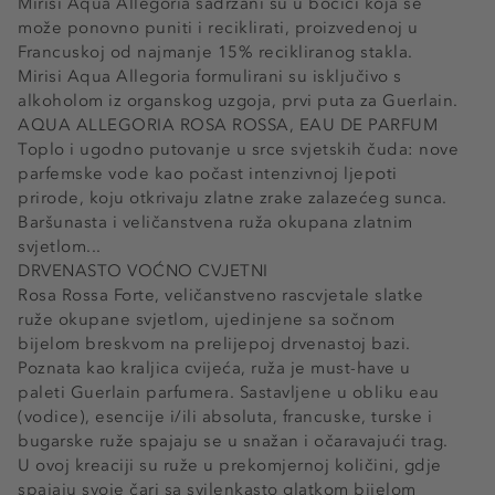
Mirisi Aqua Allegoria sadržani su u bočici koja se
može ponovno puniti i reciklirati, proizvedenoj u
Francuskoj od najmanje 15% recikliranog stakla.
Mirisi Aqua Allegoria formulirani su isključivo s
alkoholom iz organskog uzgoja, prvi puta za Guerlain.
AQUA ALLEGORIA ROSA ROSSA, EAU DE PARFUM
Toplo i ugodno putovanje u srce svjetskih čuda: nove
parfemske vode kao počast intenzivnoj ljepoti
prirode, koju otkrivaju zlatne zrake zalazećeg sunca.
Baršunasta i veličanstvena ruža okupana zlatnim
svjetlom...
DRVENASTO VOĆNO CVJETNI
Rosa Rossa Forte, veličanstveno rascvjetale slatke
ruže okupane svjetlom, ujedinjene sa sočnom
bijelom breskvom na prelijepoj drvenastoj bazi.
Poznata kao kraljica cvijeća, ruža je must-have u
paleti Guerlain parfumera. Sastavljene u obliku eau
(vodice), esencije i/ili absoluta, francuske, turske i
bugarske ruže spajaju se u snažan i očaravajući trag.
U ovoj kreaciji su ruže u prekomjernoj količini, gdje
spajaju svoje čari sa svilenkasto glatkom bijelom