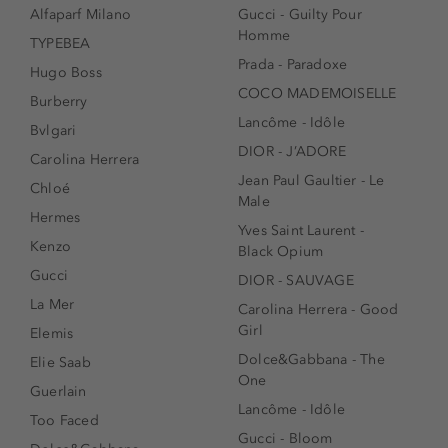
Alfaparf Milano
Gucci - Guilty Pour
Homme
TYPEBEA
Prada - Paradoxe
Hugo Boss
COCO MADEMOISELLE
Burberry
Lancôme - Idôle
Bvlgari
DIOR - J’ADORE
Carolina Herrera
Jean Paul Gaultier - Le
Chloé
Male
Hermes
Yves Saint Laurent -
Kenzo
Black Opium
Gucci
DIOR - SAUVAGE
La Mer
Carolina Herrera - Good
Girl
Elemis
Dolce&Gabbana - The
Elie Saab
One
Guerlain
Lancôme - Idôle
Too Faced
Gucci - Bloom