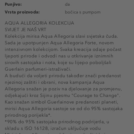
Punjivo:
da
Vrsta proizvoda:
bočica s pumpom
AQUA ALLEGORIA KOLEKCIJA
SVIJET JE NAŠ VRT
Kolekcija mirisa Aqua Allegoria slavi svjetska čuda.
Sada je upotpunjen Aqua Allegoria Forte, novom
intenzivnom kolekcijom. Svaka kreacija odaje počast
ljepoti prirode i odvodi nas u otkrivanje iznimnih
sirovih sastojaka i nota, koje su lijepo poboljšali
Guerlain parfumeri-istraživači.
A budući da voljeti prirodu također znači predanost
njezinoj zaštiti i obrani, nova kampanja Aqua
Allegoria snažan je poziv na djelovanje za promjenu,
odjekajući kroz Sijinu pjesmu "Courage to Change".
Kao snažan simbol Guerlainove predanosti planeti,
mirisi Aqua Allegoria sastoje se od do 95% sastojaka
prirodnog porijekla*.
*90% do 95% sastojaka prirodnog podrijetla, u
skladu s ISO 16128, izračun uključuje vodu