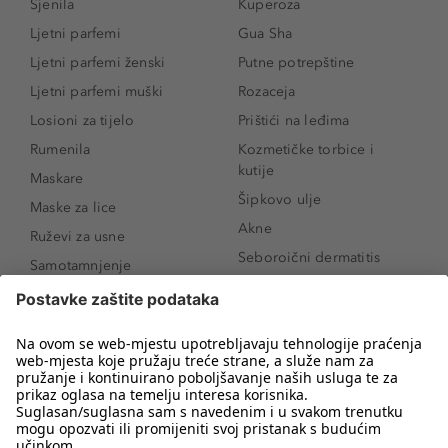
Sjenila
Kuperoza
Ljetni parfemi
Gua Sha
Ljetni parfemi ženski
Putne potrepštine
Ljetni parfemi muški
Rozaceja
Losioni za tijelo
Prištići na leđima
Rumenila
Kozmetičke torbice i
kutije
Maskare
Šipkovo ulje
Maske za lice
Akne
Ruževi za usne
Seboroični dermatitis
Samotamnjenje
Pigmentne mrlje
Puderi
Vrećice ispod očiju
Proizvodi za njegu lica
Novo
Proizvodi za obrve
Koji mi parfem
Sunce i zaštita
odgovara?
Serumi za lice
Kako našminkati oči da
Proizvodi za čišćenje lica
izgledaju veće