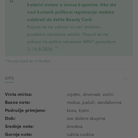
košarici ovisno o iznosu kupovine. Ako ste
novi korisnik prilikom registracije možete
odabrati da želite Beauty Card.
Popust se ne odnosi na već snižene i
posebno označene artikle. Popust se ne
odnosi na artikle označene MINT ponudom.
*1
3.-16.8.2026.
*1
Ponuda vrijedi do 17.08.2026
OPIS
Vrsta mirisa:
cvjetni, drvenast, voćni
Bazne note:
mošus, pačuli, sandalovina
Područje primjene:
kosa, tijelo
Dob:
sve dobne skupine
Srednje note:
breskva
Gornje note:
ružina vodica