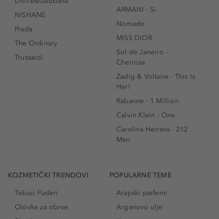
Dolce&Gabbana
ARMANI - Sì
NISHANE
Nomade
Prada
MISS DIOR
The Ordinary
Sol de Janeiro -
Trussardi
Cheirosa
Zadig & Voltaire - This Is
Her!
Rabanne - 1 Million
Calvin Klein - One
Carolina Herrera - 212
Men
KOZMETIČKI TRENDOVI
POPULARNE TEME
Tekuci Puderi
Arapski parfemi
Olovke za obrve
Arganovo ulje